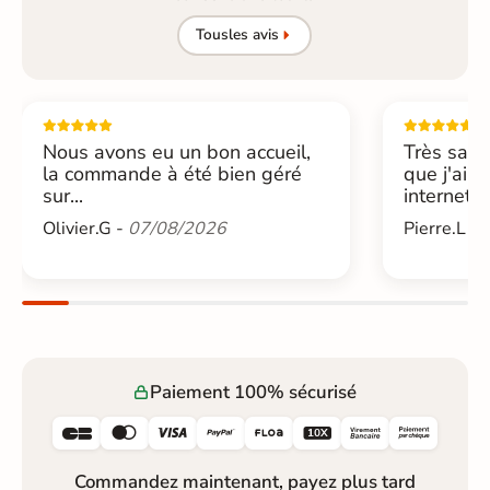
Tous
les avis
Nous avons eu un bon accueil,
Très sati
la commande à été bien géré
que j'ai 
sur...
internet....
Olivier.G -
07/08/2026
Pierre.L -
Paiement 100% sécurisé






Commandez maintenant, payez plus tard