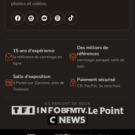
photos et vidéos.




Des milliers de
15 ans d'expérience
références


la référence du carrelage en
carrelage, parquet, salle de
ligne
bain
Salle d'exposition
Paiement sécurisé


à Portet-sur-Garonne, près de
CB, PayPal, 3x sans frais
Toulouse
ILS PARLENT DE NOUS