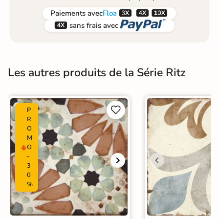



Paiements
avec
Floa


sans frais avec
Les autres produits de la Série Ritz


P
R
O
M
O
-
3
0
%