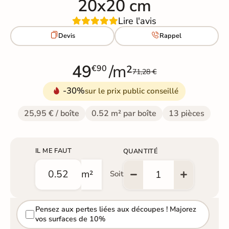
20x20 cm
Lire l'avis


Devis
Rappel
49
/m²
€90
71,28 €
-30%
sur le prix public conseillé
25,95 € / boîte
0.52 m² par boîte
13 pièces
IL ME FAUT
QUANTITÉ
m²
Soit
Pensez aux pertes liées aux découpes ! Majorez
vos surfaces de 10%