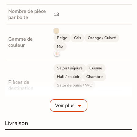
Nombre de pièce
13
par boite
Beige
Gris
Orange / Cuivré
Gamme de
couleur
Mix
Salon / séjours
Cuisine
Hall / couloir
Chambre
Pièces de
Salle de bains / WC
destination
Bureau / Commerce
Mur intérieur
Sol intérieur
Voir plus
Fabrication
Grès cérame émaillé
Livraison
Epaisseur
10 mm