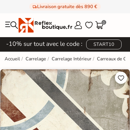
Livraison gratuite dès 890 €
0



-10% sur tout avec le code :
START10
Accueil
Carrelage
Carrelage Intérieur
Carreaux de Ci

