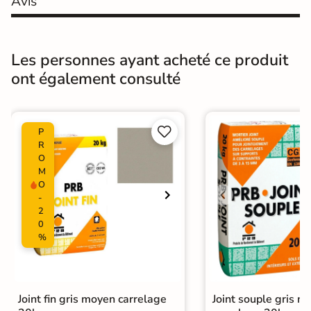
Avis
Résistant au Gel
Oui
Les personnes ayant acheté ce produit
Pièce humides
Oui
ont également consulté
Conditionnement
Boite
Choix
1er Choix


P
R
Pose
Coller
O
M
O
Ancien carrelage
-
Support
Placo, tout type de support mural
2
0
%
Normes
Certification CE
Origine
Espagne
Joint fin gris moyen carrelage
Joint souple gris m
Type de pose
Pose collée