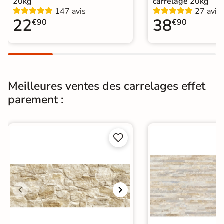
20kg
carrelage 20kg
147 avis
27 avis
Pierre de parement extérieur
|
22
38
€90
€90
Catégories
Carrelage Gris
|
Pierre de parement intérieur
Meilleures ventes des carrelages effet
parement :

