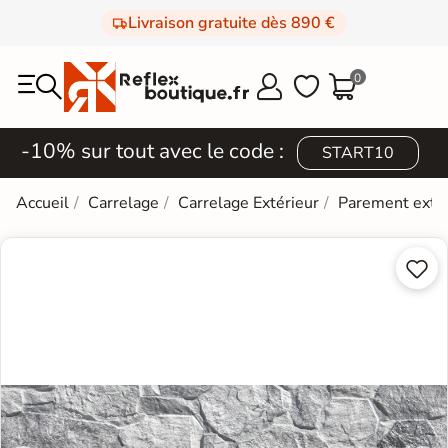
Livraison gratuite dès 890 €
0



-10% sur tout avec le code :
START10
Accueil
Carrelage
Carrelage Extérieur
Parement extér

