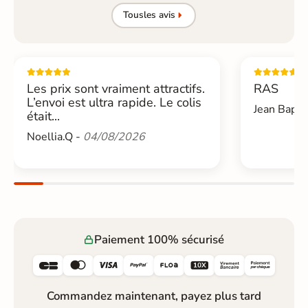
Tous
les avis
Les prix sont vraiment attractifs.
RAS
L’envoi est ultra rapide. Le colis
Jean Bapti
était...
Noellia.Q -
04/08/2026
Paiement 100% sécurisé






Commandez maintenant, payez plus tard