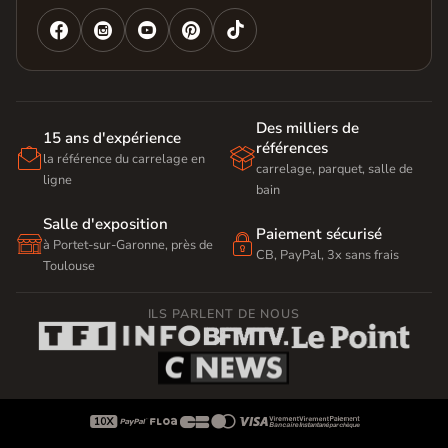




Des milliers de
15 ans d'expérience
références


la référence du carrelage en
carrelage, parquet, salle de
ligne
bain
Salle d'exposition
Paiement sécurisé


à Portet-sur-Garonne, près de
CB, PayPal, 3x sans frais
Toulouse
ILS PARLENT DE NOUS








