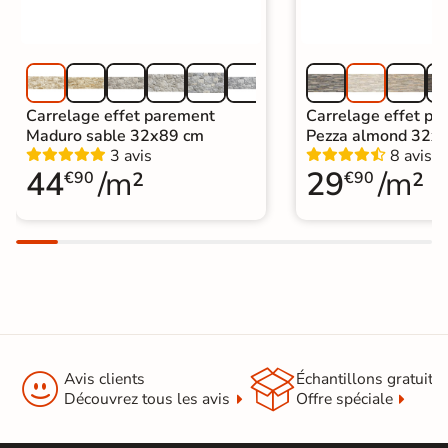
Carrelage effet parement
Carrelage effet pa
Maduro sable 32x89 cm
Pezza almond 32x
3 avis
8 avis
44
/m²
29
/m²
€90
€90


Avis clients
Échantillons gratuit
Découvrez tous les avis
Offre spéciale