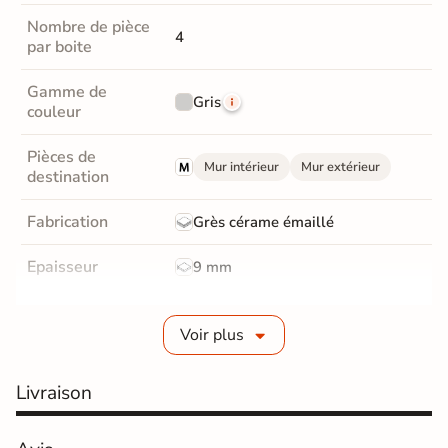
Nombre de pièce
4
par boite
Gamme de
Gris
couleur
Pièces de
Mur intérieur
Mur extérieur
destination
Fabrication
Grès cérame émaillé
Epaisseur
9 mm
Masse colorée
Oui
Voir plus
Bords
Non-rectifié
Livraison
Finition
Mate
Surface
Structurée