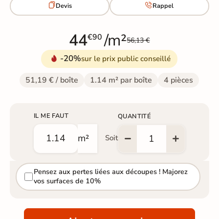


Devis
Rappel
44
/m²
€90
56,13 €
-20%
sur le prix public conseillé
51,19 € / boîte
1.14 m² par boîte
4 pièces
IL ME FAUT
QUANTITÉ
m²
Soit
Pensez aux pertes liées aux découpes ! Majorez
vos surfaces de 10%