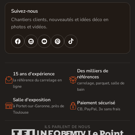
Suivez-nous
Chantiers clients, nouveautés et idées déco en
photos et vidéos.




Des milliers de
15 ans d'expérience
références


la référence du carrelage en
carrelage, parquet, salle de
ligne
bain
Salle d'exposition
Paiement sécurisé


à Portet-sur-Garonne, près de
CB, PayPal, 3x sans frais
Toulouse
ILS PARLENT DE NOUS