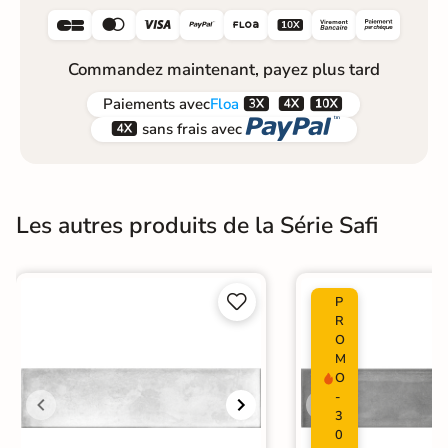






Commandez maintenant, payez plus tard



Paiements
avec
Floa


sans frais avec
Les autres produits de la Série Safi


P
R
O
M
O
-
3
0