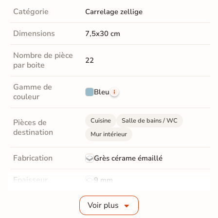
Catégorie
Carrelage zellige
Dimensions
7,5x30 cm
Nombre de pièce
22
par boite
Gamme de
Bleu
couleur
Cuisine
Salle de bains / WC
Pièces de
destination
Mur intérieur
Fabrication
Grès cérame émaillé
Epaisseur
9 mm
Bords
Non-rectifié
Voir plus