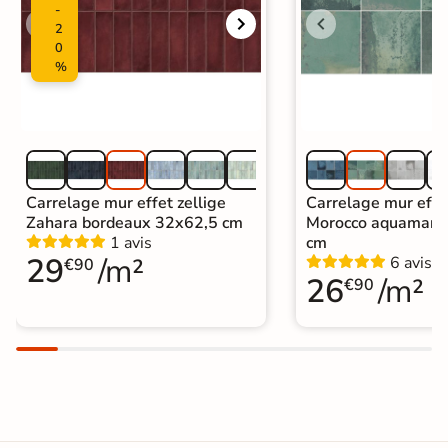
-
2
0
%
Carrelage mur effet zellige
Carrelage mur effe
Zahara bordeaux 32x62,5 cm
Morocco aquamari
1 avis
cm
29
/m²
6 avis
€90
26
/m²
€90