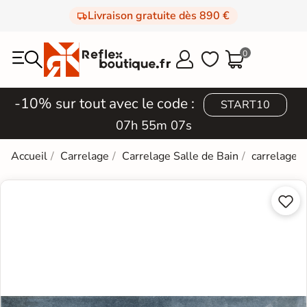
Livraison gratuite dès 890 €
0



-10% sur tout avec le code :
START10
07h 55m 06s
Accueil
Carrelage
Carrelage Salle de Bain
carrelage e

