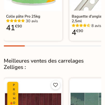
Ancien carrelage
Support
Placo, tout type de support mural
Colle pâte Pro 25kg
Baguette d'angle 
30 avis
2,5ml
Normes
Certification CE
41
8 avis
€90
4
€90
Origine
Espagne
Zellige
|
Carrelage Bleu
|
Catégories
Carrelage sol cuisine
|
Carrelage WC
Meilleures ventes des carrelages
Zelliges :


P
R
O
M
O