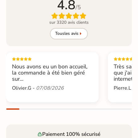
4.8
/5

sur 3320 avis clients
Tous
les avis
Nous avons eu un bon accueil,
Très sati
la commande à été bien géré
que j'ai 
sur...
internet....
Olivier.G -
07/08/2026
Pierre.L -
Paiement 100% sécurisé