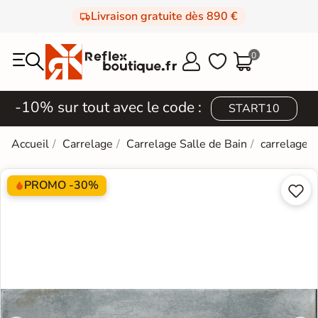
Livraison gratuite dès 890 €
0



-10% sur tout avec le code :
START10
Accueil
Carrelage
Carrelage Salle de Bain
carrelage e
PROMO -30%

