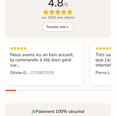
4.8
/5

sur 3320 avis clients
Tous
les avis
Nous avons eu un bon accueil,
Très sati
la commande à été bien géré
que j'ai 
sur...
internet....
Olivier.G -
07/08/2026
Pierre.L -
Paiement 100% sécurisé