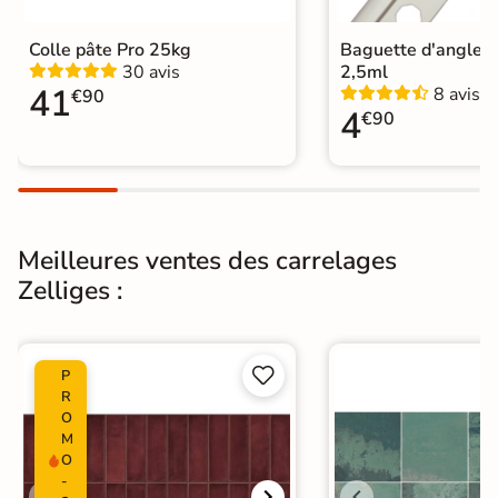
Support
Placo, tout type de support mural
Colle pâte Pro 25kg
Baguette d'angle 
30 avis
2,5ml
Normes
Certification CE
41
8 avis
€90
4
€90
Origine
Espagne
Zellige
|
Carrelage Gris
|
Carrelage Bleu
|
Catégories
Carrelage sol cuisine
|
Carrelage WC
Meilleures ventes des carrelages
Zelliges :


P
R
O
M
O
-