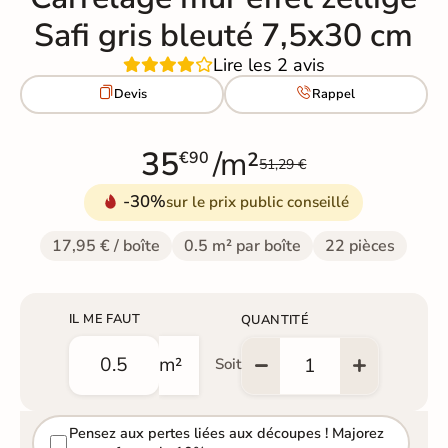
Safi gris bleuté 7,5x30 cm
Lire les 2 avis


Devis
Rappel
35
/m²
€90
51,29 €
-30%
sur le prix public conseillé
17,95 € / boîte
0.5 m² par boîte
22 pièces
IL ME FAUT
QUANTITÉ
m²
Soit
Pensez aux pertes liées aux découpes ! Majorez