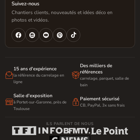
Suivez-nous
Chantiers clients, nouveautés et idées déco en
photos et vidéos.




Des milliers de
15 ans d'expérience
références


la référence du carrelage en
carrelage, parquet, salle de
ligne
bain
Salle d'exposition
Paiement sécurisé


à Portet-sur-Garonne, près de
CB, PayPal, 3x sans frais
Toulouse
ILS PARLENT DE NOUS