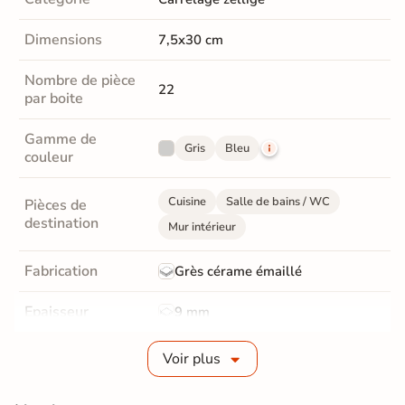
Dimensions
7,5x30 cm
Nombre de pièce
22
par boite
Gamme de
Gris
Bleu
couleur
Cuisine
Salle de bains / WC
Pièces de
destination
Mur intérieur
Fabrication
Grès cérame émaillé
Epaisseur
9 mm
Bords
Non-rectifié
Voir plus
Finition
Brillant