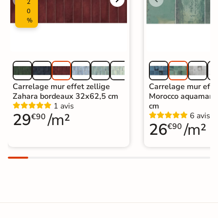
2
0
%
Carrelage mur effet zellige
Carrelage mur effe
Zahara bordeaux 32x62,5 cm
Morocco aquamari
1 avis
cm
29
/m²
6 avis
€90
26
/m²
€90