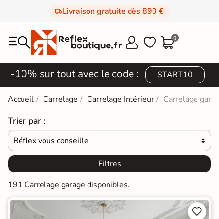
Livraison gratuite dès 890 €
0



-10% sur tout avec le code :
START10
Accueil
Carrelage
Carrelage Intérieur
Carrelage gara
Trier par :
Réflex vous conseille

Filtres
191 Carrelage garage disponibles.

