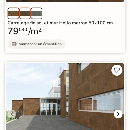
Carrelage fin sol et mur Hello marron 50x100 cm
79
/m²
€90
Commander un échantillon

