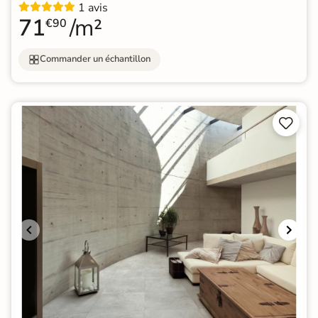
1 avis
71
/m²
€90
Commander un échantillon

