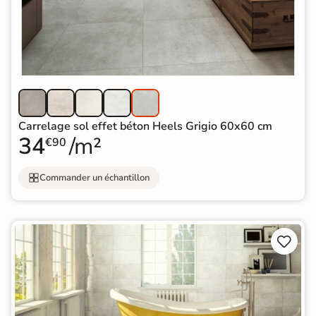
Carrelage sol effet béton Heels Grigio 60x60 cm
34
/m²
€90
Commander un échantillon

