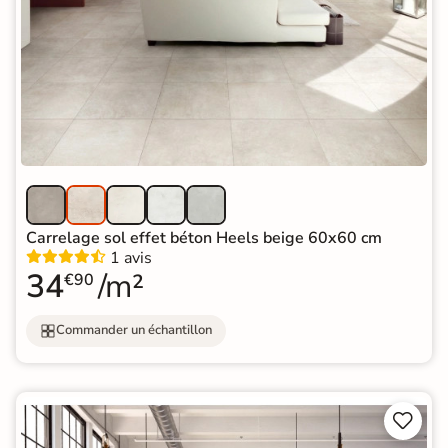
Carrelage sol effet béton Heels beige 60x60 cm
1 avis
34
/m²
€90
Commander un échantillon

