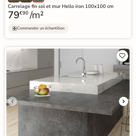
Carrelage fin sol et mur Hello iron 100x100 cm
79
/m²
€90
Commander un échantillon

