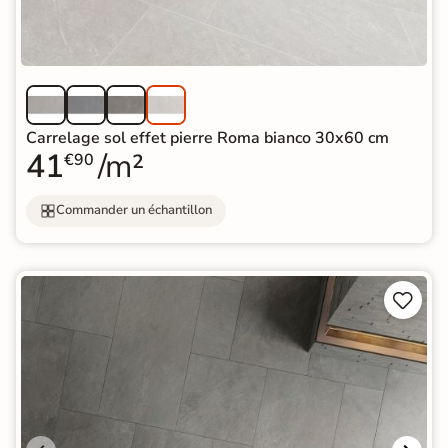
Carrelage sol effet pierre Roma bianco 30x60 cm
41
/m²
€90
Commander un échantillon

