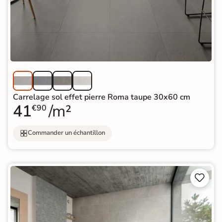
Carrelage sol effet pierre Roma taupe 30x60 cm
41
/m²
€90
Commander un échantillon

