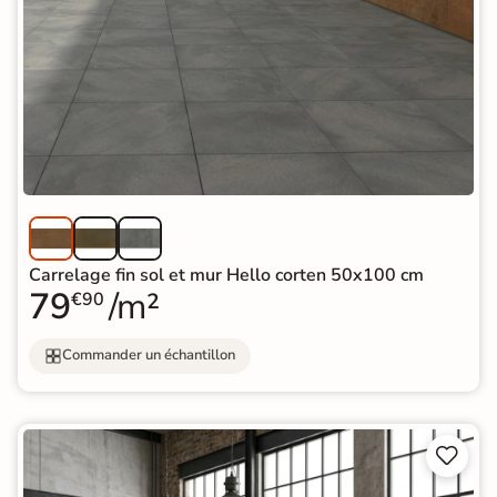
Carrelage fin sol et mur Hello corten 50x100 cm
79
/m²
€90
Commander un échantillon

