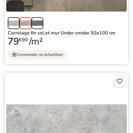
Carrelage fin sol et mur Under smoke 50x100 cm
79
/m²
€90
Commander un échantillon

