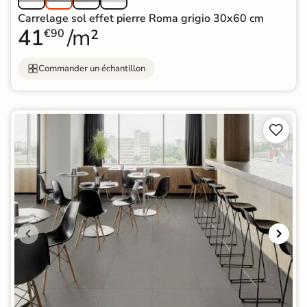
Carrelage sol effet pierre Roma grigio 30x60 cm
41
/m²
€90
Commander un échantillon

