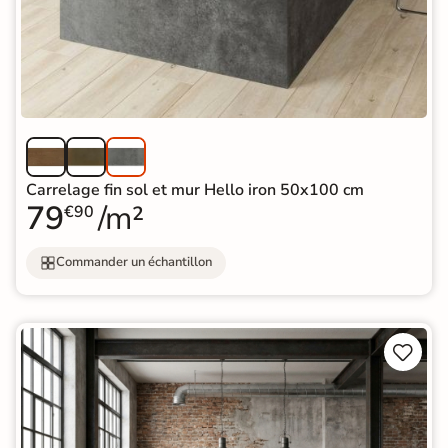
Carrelage fin sol et mur Hello iron 50x100 cm
79
/m²
€90
Commander un échantillon

