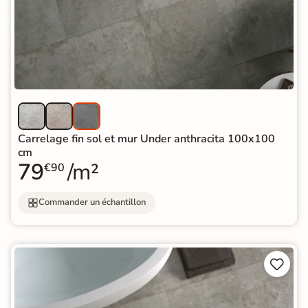
Carrelage fin sol et mur Under anthracita 100x100
cm
79
/m²
€90
Commander un échantillon

