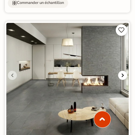
Commander un échantillon

