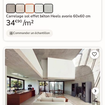
Carrelage sol effet béton Heels avorio 60x60 cm
34
/m²
€90
Commander un échantillon

