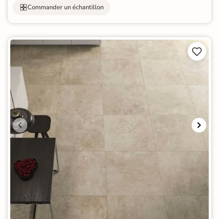
Commander un échantillon

