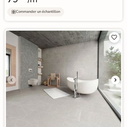
Commander un échantillon

