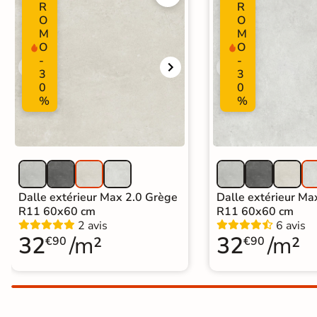
R
R
Carrelage extra fin
O
O
M
M
Voir tous les
O
O
-
-
formats
3
3
0
0
PAR FINITION
%
%
Carrelage poli /
semi-poli
Carrelage brillant
Dalle extérieur Max 2.0 Grège
Dalle extérieur Max
R11 60x60 cm
R11 60x60 cm
Échantillons gratuits
2 avis
6 avis
32
/m²
32
/m²
€90
€90
SIMULATEUR 3D
Visualisez
avant