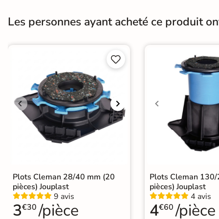
Bords
rectifié
Les personnes ayant acheté ce produit o
Surface
Antidérapante


Résistant au Gel
Oui
Conditionnement
Boite
A coller sur chape
A poser sur plot
Pose
A poser directement sur sable, gravier
A coller sur ancien carrelage
Origine
Espagne
Plots Cleman 28/40 mm (20
Plots Cleman 130
pièces) Jouplast
pièces) Jouplast
5 plots par dalle préconisé par le 
9 avis
4 avis
Utilisation
résistance accrue.
3
/pièce
4
/pièce
€30
€60