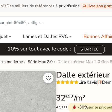
in
Des milliers de références à
prix d'usine
Livraison gra
quet
Lames et Dalles PVC
Bonnes Affai
-10% sur tout avec le code :
START10
 2cm moderne
Série Max 2.0
Dalle extérieur Max 2.0 Gris
Dalle extérieu


Lire l'avis
Dema

32
/m²
€90
-30%
sur le prix pu
47,00 €