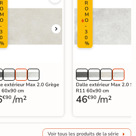
R
R
O
O
M
M
O
O
-
-
3
3
0
0
%
%
le extérieur Max 2.0 Grège
Dalle extérieur Max 2.0 Si
 60x90 cm
R11 60x90 cm
6
/m²
46
/m²
€90
€90
Voir tous les produits de la série