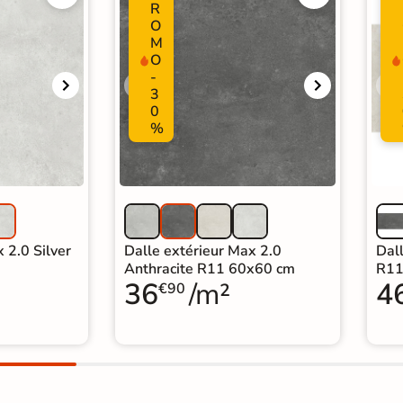
R
O
M
O
-
3
0
%
 2.0 Silver
Dalle extérieur Max 2.0
Dal
Anthracite R11 60x60 cm
R11
36
/m²
4
€90