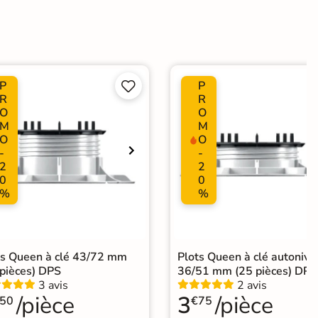
ate
P
P


R
R
O
O
Choix
M
M
O
O
-
-
2
2
ification CE
0
0
%
%
e collée
Pose sur plots
ts Queen à clé 43/72 mm
Plots Queen à clé autonive
relage 60x60
|
Carrelage Gris
|
 pièces) DPS
36/51 mm (25 pièces) DPS
elage moderne sur plot
|
Livraison express
|
3 avis
2 avis
elage extérieur Livraison express
|
/pièce
3
/pièce
50
€75
e sur plots livraison express