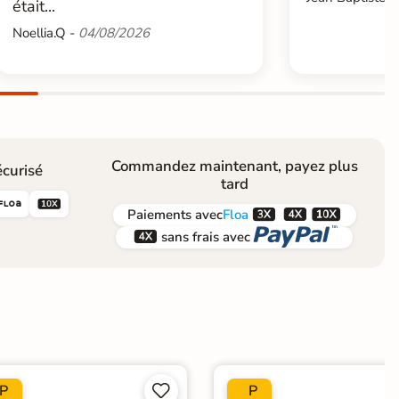
était...
Noellia.Q -
04/08/2026
Commandez maintenant, payez plus
curisé
tard





Paiements
avec
Floa


sans frais avec
P
P

