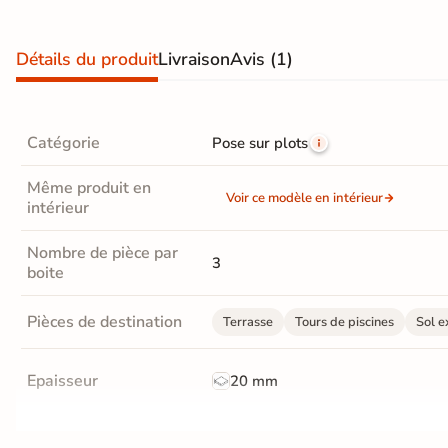
d'acheter
Utilisez notre simulateur
Détails du produit
Livraison
Avis
(1)
de carrelage en 3D pour
afficher nos produits
dans
votre maison
Catégorie
Pose sur plots
3D
Même produit en
Voir ce modèle en intérieur
intérieur
3D
Nombre de pièce par
3
boite
Rendu
Testez
Simple,
réaliste
plusieurs
rapide
en
références
et gratuit
Pièces de destination
temps
Terrasse
Tours de piscines
Sol e
réel
Tester le
Epaisseur
20 mm
simulateur 3D
Aucune inscription requise
Résistance à l'usure
GR5 - Ultra-résistant