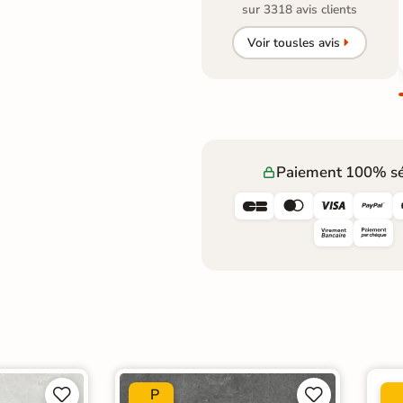
sur 3318 avis clients
Voir tous
les avis
Paiement 100% sé




P



