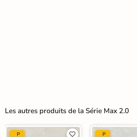
Terre
cuite &
tomette
Parement
mural
intérieur
PAR FORME &
DIMENSION
Carrelage
hexagonal
Les autres produits de la Série Max 2.0
Carrelage très
grand format
P
P

