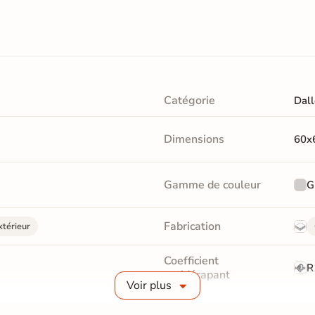
Catégorie
Dall
Dimensions
60x
Gamme de couleur
G
Fabrication
xtérieur
Coefficient
R
antidérapant
Voir plus
Masse colorée
Non