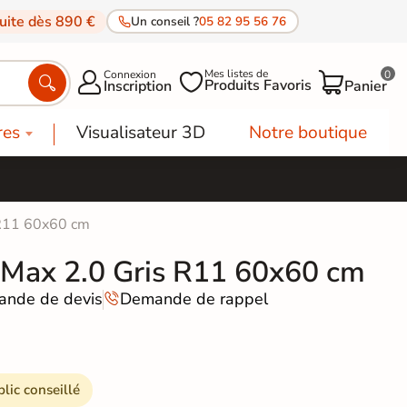
tuite dès 890 €
Un conseil ?
05 82 95 56 76
Mes listes de
Connexion
0




Produits Favoris
Inscription
Panier
res
Visualisateur 3D
Notre boutique
 R11 60x60 cm
r Max 2.0 Gris R11 60x60 cm
nde de devis
Demande de rappel

blic conseillé