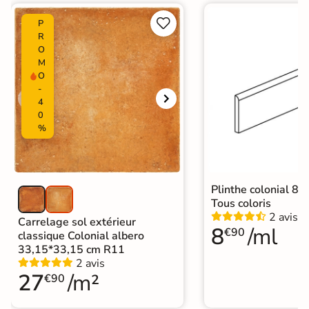


P
R
O
M
O
-
4
0
%
Plinthe colonial 8*
Tous coloris
2 avis
Carrelage sol extérieur
8
/ml
€90
classique Colonial albero
33,15*33,15 cm R11
2 avis
27
/m²
€90