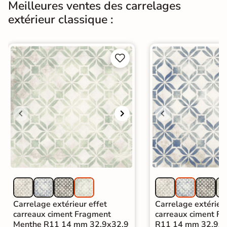
Meilleures ventes des carrelages
Carrelage extérieur ancien
|
extérieur classique :
Carrelage 33x33 cm
|
Catégories
Carrelage Terracotta
|
Carrelage intérieur / extérieur
identique


Carrelage extérieur effet
Carrelage extérieur
carreaux ciment Fragment
carreaux ciment F
Menthe R11 14 mm 32,9x32,9
R11 14 mm 32,9x3