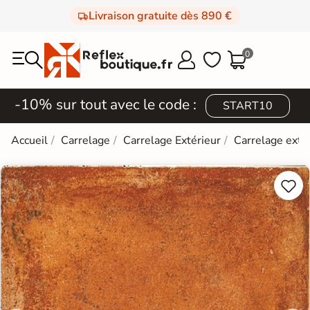
Livraison gratuite dès 890 €
0



-10% sur tout avec le code :
START10
Accueil
Carrelage
Carrelage Extérieur
Carrelage extér

