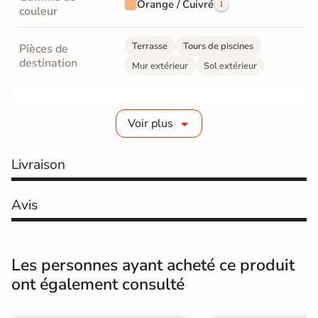
Orange / Cuivré
couleur
Terrasse
Tours de piscines
Pièces de
destination
Mur extérieur
Sol extérieur
Fabrication
Grès cérame émaillé
Voir plus
Epaisseur
8 mm
Livraison
Coefficient
R11 - Très antidérapant
antidérapant
Avis
Résistance à
Gr4 - Très résistant
l'usure
Masse colorée
Non
Les personnes ayant acheté ce produit
ont également consulté
Bords
Non-rectifié