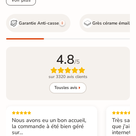
Garantie Anti-casse
Grès cérame émaillé
4.8
/5

sur 3320 avis clients
Tous
les avis
Nous avons eu un bon accueil,
Très sati
la commande à été bien géré
que j'ai 
sur...
internet....