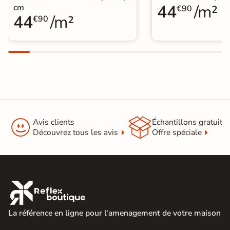
44
/m²
cm
€90
44
/m²
€90


Avis clients
Échantillons gratuit
Découvrez tous les avis
Offre spéciale

La référence en ligne pour l'amenagement de votre maison