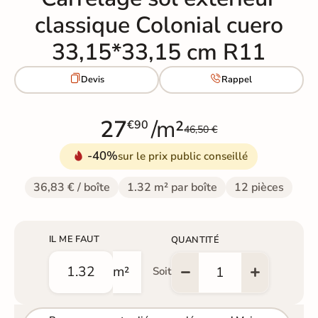
classique Colonial cuero
33,15*33,15 cm R11


Devis
Rappel
27
/m²
€90
46,50 €
-40%
sur le prix public conseillé
36,83 € / boîte
1.32 m² par boîte
12 pièces
IL ME FAUT
QUANTITÉ
m²
Soit