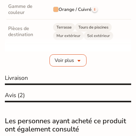
Gamme de
Orange / Cuivré
couleur
Terrasse
Tours de piscines
Pièces de
destination
Mur extérieur
Sol extérieur
Fabrication
Grès cérame émaillé
Voir plus
Epaisseur
8 mm
Livraison
Coefficient
R11 - Très antidérapant
antidérapant
Avis
(2)
Résistance à
Gr4 - Très résistant
l'usure
Masse colorée
Non
Les personnes ayant acheté ce produit
ont également consulté
Bords
Non-rectifié