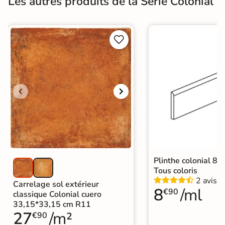
Les autres produits de la Série Colonial


Plinthe colonial 8*
Tous coloris
2 avis
Carrelage sol extérieur
8
/ml
€90
classique Colonial cuero
33,15*33,15 cm R11
27
/m²
€90