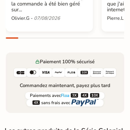
la commande à été bien géré
que j'ai 
sur...
internet....
Olivier.G -
07/08/2026
Pierre.L -
Paiement 100% sécurisé






Commandez maintenant, payez plus tard



Paiements
avec
Floa


sans frais avec