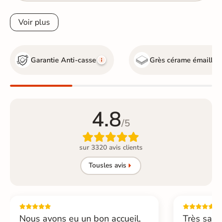
Voir plus
Garantie Anti-casse
Grès cérame émaillé
4.8
/5

sur 3320 avis clients
Tous
les avis
Nous avons eu un bon accueil,
Très sati