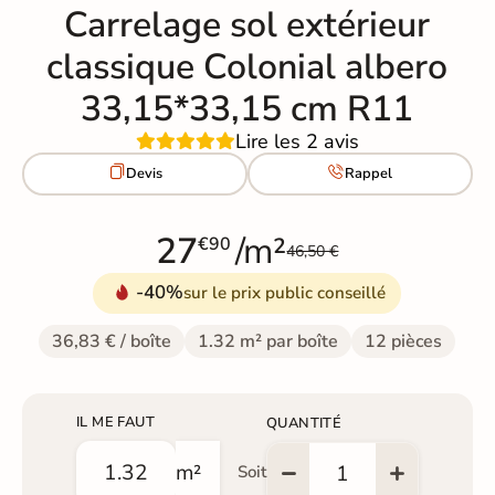
Carrelage sol extérieur
classique Colonial albero
33,15*33,15 cm R11
Lire les 2 avis


Devis
Rappel
27
/m²
€90
46,50 €
-40%
sur le prix public conseillé
36,83 € / boîte
1.32 m² par boîte
12 pièces
IL ME FAUT
QUANTITÉ
m²
Soit