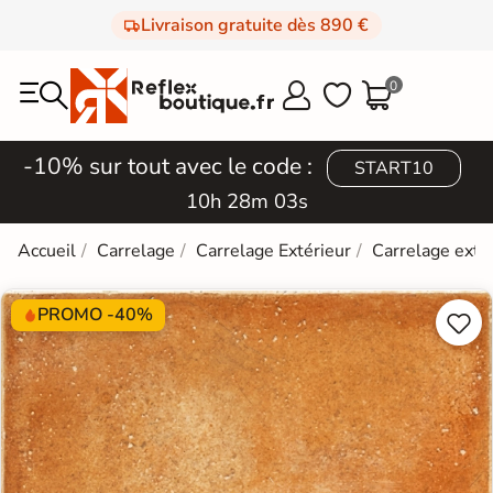
Livraison gratuite dès 890 €
0



-10% sur tout avec le code :
START10
10h 28m 03s
Accueil
Carrelage
Carrelage Extérieur
Carrelage extér
PROMO -40%

