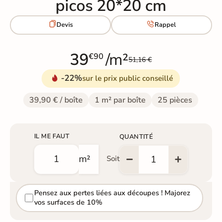
picos 20*20 cm


Devis
Rappel
39
/m²
€90
51,16 €
-22%
sur le prix public conseillé
39,90 € / boîte
1 m² par boîte
25 pièces
IL ME FAUT
QUANTITÉ
m²
Soit
Pensez aux pertes liées aux découpes ! Majorez
vos surfaces de 10%