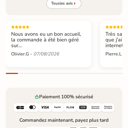
Tous
les avis
Nous avons eu un bon accueil,
Très sati
la commande à été bien géré
que j'ai 
sur...
internet....
Olivier.G -
07/08/2026
Pierre.L -
Paiement 100% sécurisé






Commandez maintenant, payez plus tard