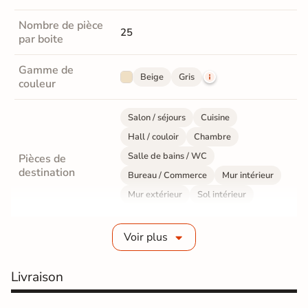
Nombre de pièce
25
par boite
Gamme de
Beige
Gris
couleur
Salon / séjours
Cuisine
Hall / couloir
Chambre
Salle de bains / WC
Pièces de
destination
Bureau / Commerce
Mur intérieur
Mur extérieur
Sol intérieur
Sol extérieur
Voir plus
Fabrication
Grès cérame émaillé
Livraison
Epaisseur
7 mm