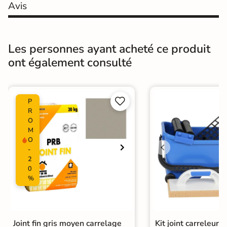
Coefficient
Avis
R10 - Antidérapant
antidérapant
Résistance à
Gr4 - Très résistant
l'usure
Les personnes ayant acheté ce produit
ont également consulté
Masse colorée
Non
Type de motif
Motif unique


P
R
Bords
Non-rectifié
O
M
Finition
Mate
O
-
2
Surface
Lisse
Antidérapante
0
%
Résistant au Gel
Oui
Pièce humides
Oui
Joint fin gris moyen carrelage
Kit joint carreleur p