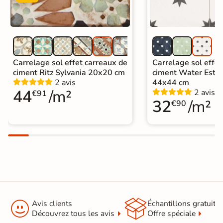
Carrelage sol cuisine
|
Carrelage salon moderne
|
Carrelage Chambre
|
Carrelage WC
Carrelage sol effet carreaux de
Carrelage sol effet
ciment Ritz Sylvania 20x20 cm
ciment Water Estre
2 avis
44x44 cm
44
/m²
2 avis
€91
32
/m²
€90


Avis clients
Échantillons gratuit
Découvrez tous les avis
Offre spéciale