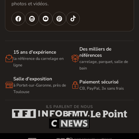
photos et vidéos.




Des milliers de
15 ans d'expérience
références


la référence du carrelage en
carrelage, parquet, salle de
ligne
bain
Salle d'exposition
Paiement sécurisé


à Portet-sur-Garonne, près de
CB, PayPal, 3x sans frais
Toulouse
ILS PARLENT DE NOUS