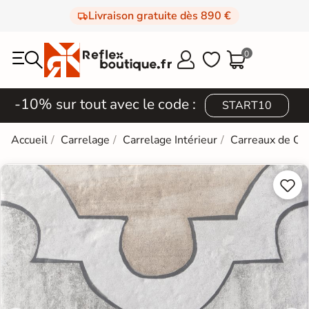
Livraison gratuite dès 890 €
0



-10% sur tout avec le code :
START10
Accueil
Carrelage
Carrelage Intérieur
Carreaux de Ci

