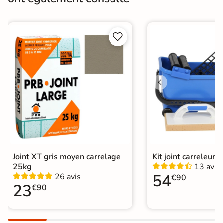
Bords
rectifié
Finition
Mate


Surface
Antidérapante
Résistant au Gel
Oui
Conditionnement
Boite
Choix
1er Choix
Pose
Coller
Joint XT gris moyen carrelage
Kit joint carreleur p
Support
Chape
Ancien carrelage
25kg
13 avis
54
26 avis
€90
Normes
23
Certification CE
€90
Origine
Espagne