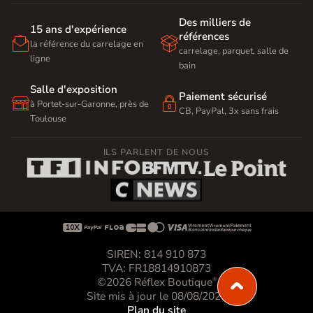
Des milliers de
15 ans d'expérience
références


la référence du carrelage en
carrelage, parquet, salle de
ligne
bain
Salle d'exposition
Paiement sécurisé


à Portet-sur-Garonne, près de
CB, PayPal, 3x sans frais
Toulouse
ILS PARLENT DE NOUS









SIREN: 814 910 873
TVA: FR18814910873
©2026 Réflex Boutique
®
Site mis à jour le 08/08/2026
Plan du site