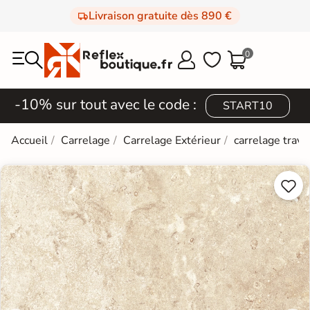
Livraison gratuite dès 890 €
0



-10% sur tout avec le code :
START10
Accueil
Carrelage
Carrelage Extérieur
carrelage trave

