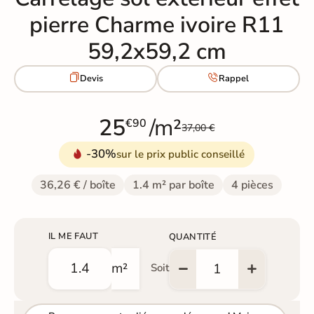
pierre Charme ivoire R11
59,2x59,2 cm


Devis
Rappel
25
/m²
€90
37,00 €
-30%
sur le prix public conseillé
36,26 € / boîte
1.4 m² par boîte
4 pièces
IL ME FAUT
QUANTITÉ
m²
Soit