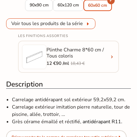
Carrelage sol extérieur effet pierre Charme ivoire R11
Carrelage sol extérieur effet pierre Ch
90x90 cm
60x120 cm
60x60 cm
Voir tous les produits de la série
LES FINITIONS ASSORTIES
Plinthe Charme 8*60 cm /
Tous coloris
12 €90 /ml
18,43 €
Description
Carrelage antidérapant sol extérieur 59,2x59,2 cm.
Carrelage extérieur imitation pierre naturelle, tour de
piscine, allée, trottoir, ...
Grès cérame émaillé et réctifié​​​​​​,
antidérapant R11.