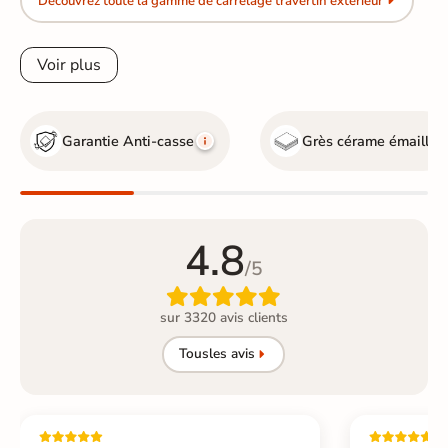
Découvrez toute la gamme de carrelage travertin extérieur
Voir plus
Garantie Anti-casse
Grès cérame émaillé
4.8
/5

sur 3320 avis clients
Tous
les avis