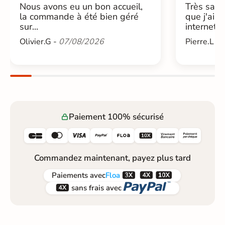
Nous avons eu un bon accueil,
Très sati
la commande à été bien géré
que j'ai 
sur...
internet....
Olivier.G -
07/08/2026
Pierre.L -
Paiement 100% sécurisé






Commandez maintenant, payez plus tard



Paiements
avec
Floa


sans frais avec