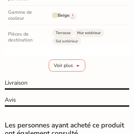
Gamme de
Beige
couleur
Terrasse
Mur extérieur
Pièces de
destination
Sol extérieur
Fabrication
Grès cérame émaillé
Voir plus
Epaisseur
9 mm
Livraison
Coefficient
R11 - Très antidérapant
antidérapant
Avis
Résistance à
Gr4 - Très résistant
l'usure
Masse colorée
Non
Les personnes ayant acheté ce produit
ont également consulté