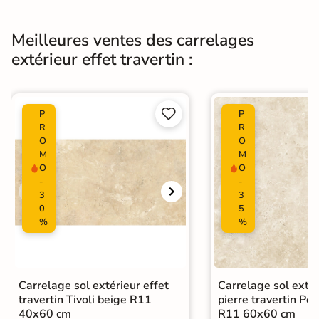
Type de pose
Pose collée
Meilleures ventes des carrelages
Carrelage terrasse effet pierre
extérieur effet travertin :
naturelle
|
Carrelage 60x60
|
Carrelage Beige
|
Catégories
Carrelage travertin extérieur 10mm
|


P
P
Carrelage intérieur / extérieur
R
R
O
O
identique
M
M
O
O
-
-
3
3
0
5
%
%
Carrelage sol extérieur effet
Carrelage sol extér
travertin Tivoli beige R11
pierre travertin Po
40x60 cm
R11 60x60 cm