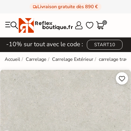
Livraison gratuite dès 890 €
0



-10% sur tout avec le code :
START10
Accueil
Carrelage
Carrelage Extérieur
carrelage trave

