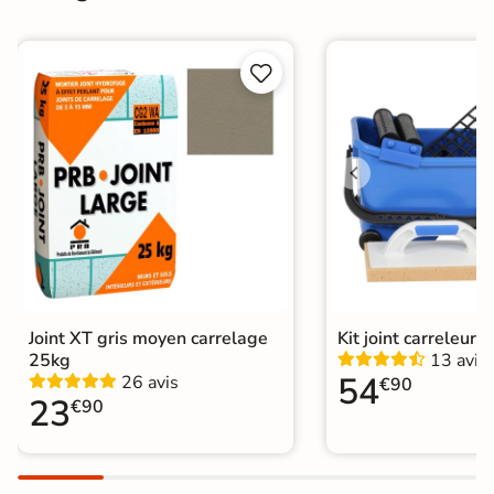
Finition
Mate


Surface
Antidérapante
Résistant au Gel
Oui
Conditionnement
Boite
Choix
1er Choix
Pose
Coller
Joint XT gris moyen carrelage
Kit joint carreleur p
Support
Chape
Ancien carrelage
25kg
13 avis
54
26 avis
€90
Normes
23
Certification CE
€90
Origine
Espagne