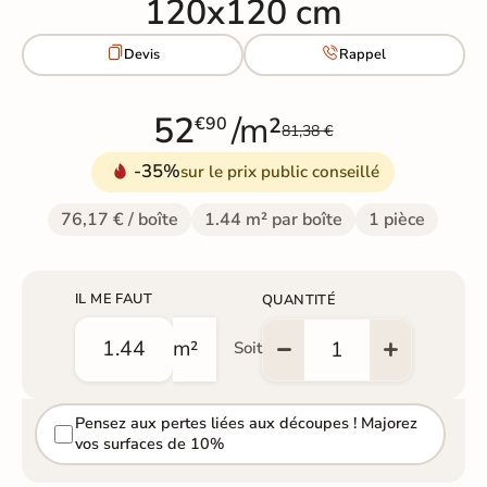
120x120 cm


Devis
Rappel
52
/m²
€90
81,38 €
-35%
sur le prix public conseillé
76,17 € / boîte
1.44 m² par boîte
1 pièce
IL ME FAUT
QUANTITÉ
m²
Soit
Pensez aux pertes liées aux découpes ! Majorez
vos surfaces de 10%