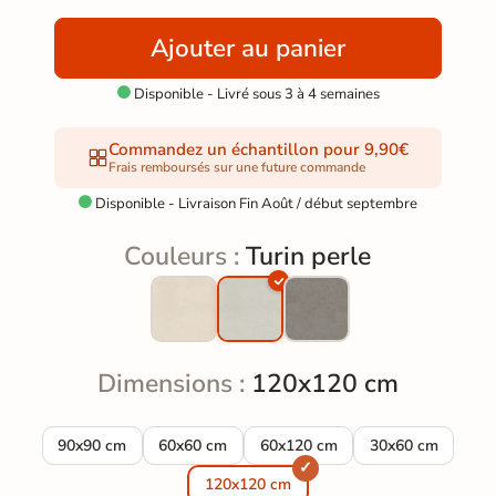
Ajouter au panier
Disponible - Livré sous 3 à 4 semaines

Commandez un échantillon pour 9,90€
Frais remboursés sur une future commande
Disponible - Livraison Fin Août / début septembre

Couleurs :
Turin perle
Dimensions :
120x120 cm
Carrelage sol extérieur effet pierre Turin perle R11 90x90 cm
Carrelage sol extérieur effet pierre Turin perl
Carrelage sol extérieur effet pie
Carrelage sol ext
90x90 cm
60x60 cm
60x120 cm
30x60 cm
120x120 cm