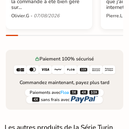
la commande à été bien géré
que j'ai 
sur...
internet....
Olivier.G -
07/08/2026
Pierre.L -
Paiement 100% sécurisé






Commandez maintenant, payez plus tard



Paiements
avec
Floa


sans frais avec
Les autres produits de la Série Turin