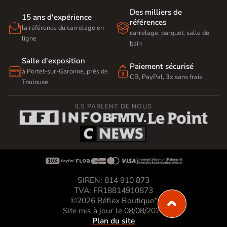
Des milliers de
15 ans d'expérience
références


la référence du carrelage en
carrelage, parquet, salle de
ligne
bain
Salle d'exposition
Paiement sécurisé


à Portet-sur-Garonne, près de
CB, PayPal, 3x sans frais
Toulouse
ILS PARLENT DE NOUS









SIREN: 814 910 873
TVA: FR18814910873
©2026 Réflex Boutique
®
Site mis à jour le 08/08/2026
Plan du site