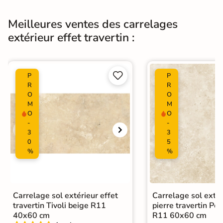
Type de pose
Pose collée
Meilleures ventes des carrelages
Carrelage terrasse effet pierre
extérieur effet travertin :
naturelle
|
Carrelage 120x120
|
Carrelage Gris
|
Catégories
Carrelage travertin extérieur 10mm
|


P
P
Carrelage intérieur / extérieur
R
R
O
O
identique
M
M
|
Carrelage extérieur grand format
O
O
-
-
3
3
0
5
%
%
Carrelage sol extérieur effet
Carrelage sol extér
travertin Tivoli beige R11
pierre travertin Po
40x60 cm
R11 60x60 cm