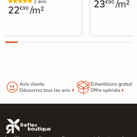
23
/m²
1 avis
€90
22
/m²
€90


Avis clients
Échantillons gratuit
Découvrez tous les avis
Offre spéciale
