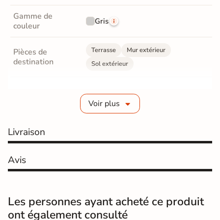
Gamme de
Gris
couleur
Terrasse
Mur extérieur
Pièces de
destination
Sol extérieur
Fabrication
Grès cérame émaillé
Voir plus
Epaisseur
10 mm
Livraison
Coefficient
R11 - Très antidérapant
antidérapant
Avis
Résistance à
Gr4 - Très résistant
l'usure
Masse colorée
Non
Les personnes ayant acheté ce produit
ont également consulté
Bords
rectifié