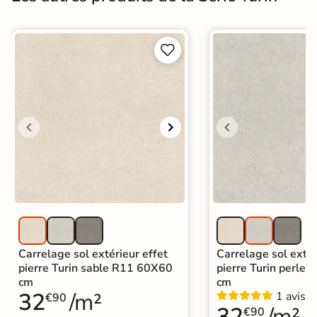


Carrelage sol extérieur effet
Carrelage sol extér
pierre Turin sable R11 60X60
pierre Turin perle
cm
cm
32
/m²
1 avis
€90
32
/m²
€90