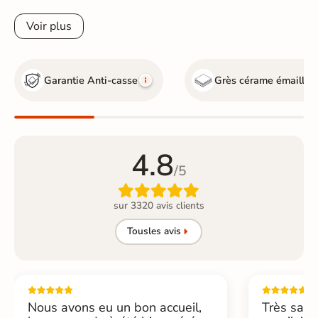
Voir plus
Garantie Anti-casse
Grès cérame émaillé
4.8
/5

sur 3320 avis clients
Tous
les avis
Nous avons eu un bon accueil,
Très sati