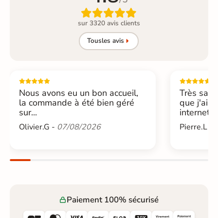

sur 3320 avis clients
Tous
les avis
Nous avons eu un bon accueil,
Très sati
la commande à été bien géré
que j'ai 
sur...
internet....
Olivier.G -
07/08/2026
Pierre.L -
Paiement 100% sécurisé





