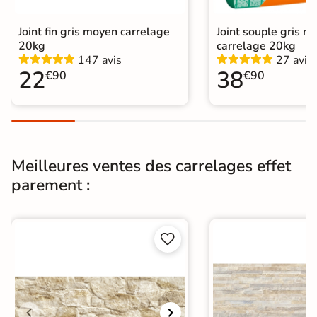
Origine
Espagne
Joint fin gris moyen carrelage
Joint souple gris m
Type de pose
Pose collée
20kg
carrelage 20kg
147 avis
27 avis
Pierre de parement extérieur
|
22
38
€90
€90
Catégories
Carrelage Beige
|
Carrelage marron
|
Pierre de parement intérieur
Meilleures ventes des carrelages effet
parement :

