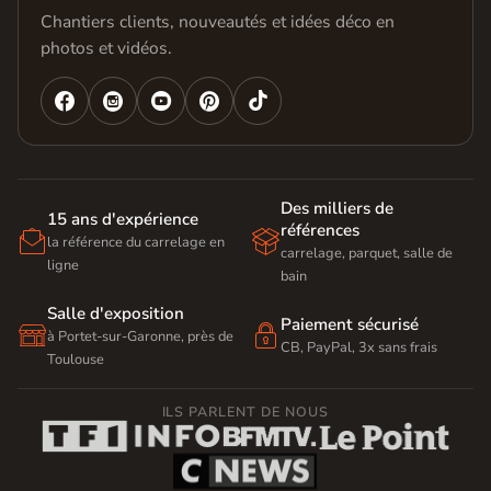
Chantiers clients, nouveautés et idées déco en
photos et vidéos.




Des milliers de
15 ans d'expérience
références


la référence du carrelage en
carrelage, parquet, salle de
ligne
bain
Salle d'exposition
Paiement sécurisé


à Portet-sur-Garonne, près de
CB, PayPal, 3x sans frais
Toulouse
ILS PARLENT DE NOUS