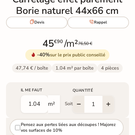
Borie naturel 44x66 cm


Devis
Rappel
45
/m²
€90
76,50 €
-40%
sur le prix public conseillé
47,74 € / boîte
1.04 m² par boîte
4 pièces
IL ME FAUT
QUANTITÉ
m²
Soit
Pensez aux pertes liées aux découpes ! Majorez
vos surfaces de 10%