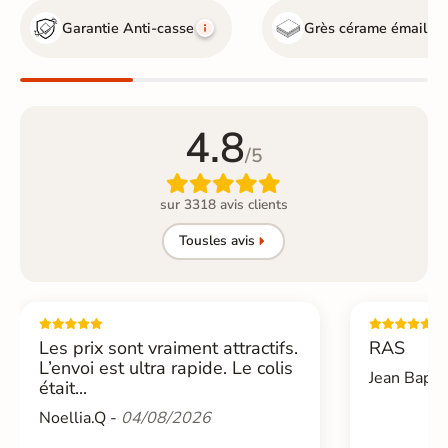
Garantie Anti-casse
Grès cérame émaillé
4.8
/5

sur 3318 avis clients
Tous
les avis
Les prix sont vraiment attractifs.
RAS
L’envoi est ultra rapide. Le colis
Jean Bapti
était...
Noellia.Q -
04/08/2026