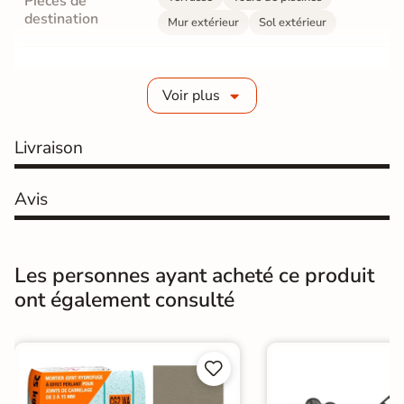
Pièces de
destination
Mur extérieur
Sol extérieur
Fabrication
Grès cérame émaillé
Voir plus
Epaisseur
9 mm
Livraison
Coefficient
R11 - Très antidérapant
antidérapant
Avis
Résistance à
Gr4 - Très résistant
l'usure
Masse colorée
Non
Les personnes ayant acheté ce produit
ont également consulté
Bords
rectifié
Finition
Mate


Surface
Antidérapante