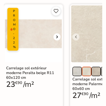
identique


P
R
O
M
O
-
2
2
%
Carrelage sol extérieur
moderne Peralta beige R11
60x120 cm
Carrelage sol extér
23
/m²
€90
moderne Palerme 
60x60 cm
27
/m²
€90