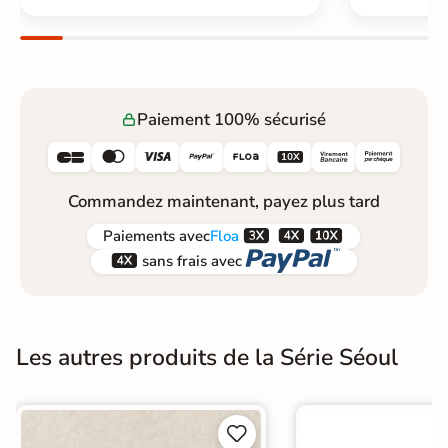
Paiement 100% sécurisé






Commandez maintenant, payez plus tard



Paiements
avec
Floa


sans frais avec
Les autres produits de la Série Séoul

