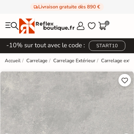
Livraison gratuite dès 890 €
0



-10% sur tout avec le code :
START10
Accueil
Carrelage
Carrelage Extérieur
Carrelage exté

