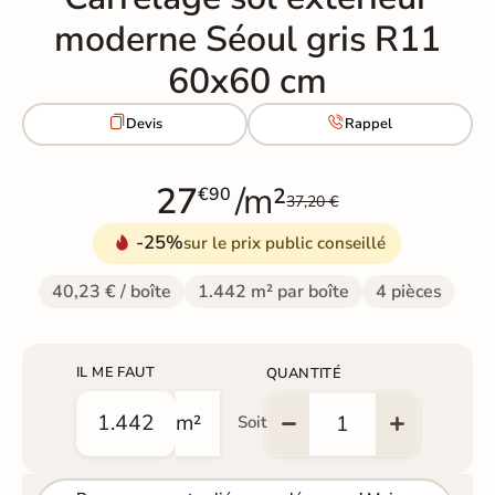
moderne Séoul gris R11
60x60 cm


Devis
Rappel
27
/m²
€90
37,20 €
-25%
sur le prix public conseillé
40,23 € / boîte
1.442 m² par boîte
4 pièces
IL ME FAUT
QUANTITÉ
m²
Soit