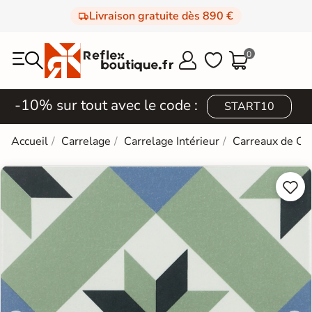
Livraison gratuite dès 890 €
0



-10% sur tout avec le code :
START10
Accueil
Carrelage
Carrelage Intérieur
Carreaux de Ci

