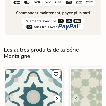






Commandez maintenant, payez plus tard



Paiements
avec
Floa


sans frais avec
Les autres produits de la Série
Montaigne

