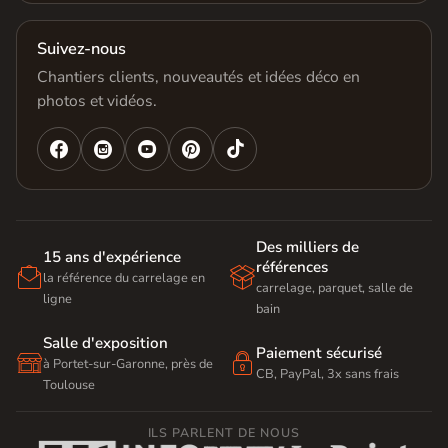
Suivez-nous
Chantiers clients, nouveautés et idées déco en
photos et vidéos.




Des milliers de
15 ans d'expérience
références


la référence du carrelage en
carrelage, parquet, salle de
ligne
bain
Salle d'exposition
Paiement sécurisé


à Portet-sur-Garonne, près de
CB, PayPal, 3x sans frais
Toulouse
ILS PARLENT DE NOUS