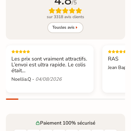
4.8
/5

sur 3318 avis clients
Tous
les avis
Les prix sont vraiment attractifs.
RAS
L’envoi est ultra rapide. Le colis
Jean Bapti
était...
Noellia.Q -
04/08/2026
Paiement 100% sécurisé