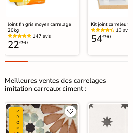
Résistant au Gel
Oui
Pièce humides
Oui
Joint fin gris moyen carrelage
Kit joint carreleur p
Plancher
20kg
13 avis
Oui
Chauffant
54
147 avis
€90
22
€90
Conditionnement
Boite
Choix
1er Choix
Pose
Coller
Meilleures ventes des carrelages
imitation carreaux ciment :
Support
Chape
Ancien carrelage
Normes
Certification CE


P
Origine
Espagne
R
O
M
Type de pose
Pose collée