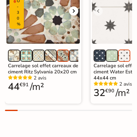
O
-
Carrelage carreaux de ciment
|
3
Carrelage Blanc
|
Carrelage Vert
|
0
Carrelage 20x20 cm
|
%
Carrelage intérieur / extérieur
Catégories
identique
|
Carrelage sol cuisine
|
Carrelage salon moderne
|
Carrelage Chambre
|
Carrelage WC
Carrelage sol effet carreaux de
Carrelage sol effet
ciment Ritz Sylvania 20x20 cm
ciment Water Estre
2 avis
44x44 cm
44
/m²
2 avis
€91
32
/m²
€90