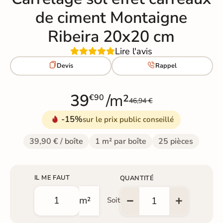
de ciment Montaigne
Ribeira 20x20 cm
Lire l'avis


Devis
Rappel
39
/m²
€90
46,94 €
-15%
sur le prix public conseillé
39,90 € / boîte
1 m² par boîte
25 pièces
IL ME FAUT
QUANTITÉ
m²
Soit