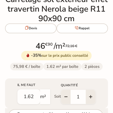
travertin Nerola beige R11
90x90 cm


Devis
Rappel
46
/m²
€90
72,16 €
-35%
sur le prix public conseillé
75,98 € / boîte
1.62 m² par boîte
2 pièces
IL ME FAUT
QUANTITÉ
m²
Soit