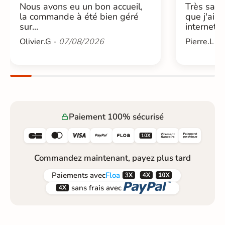
Nous avons eu un bon accueil,
Très sati
la commande à été bien géré
que j'ai 
sur...
internet....
Olivier.G -
07/08/2026
Pierre.L -
Paiement 100% sécurisé






Commandez maintenant, payez plus tard



Paiements
avec
Floa


sans frais avec