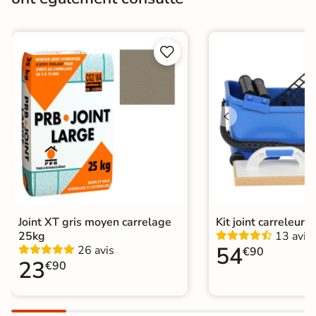
Bords
rectifié
Finition
Mate


Surface
Antidérapante
Résistant au Gel
Oui
Conditionnement
Boite
Choix
1er Choix
Pose
Coller
Joint XT gris moyen carrelage
Kit joint carreleur p
Support
Chape
Ancien carrelage
25kg
13 avis
54
26 avis
€90
Normes
23
Certification CE
€90
Origine
Espagne