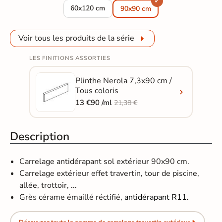
Carrelage sol extérieur effet travertin Nerola 
60x120 cm
90x90 cm
Voir tous les produits de la série
LES FINITIONS ASSORTIES
Plinthe Nerola 7,3x90 cm /
Tous coloris
13 €90 /ml
21,38 €
Description
Carrelage antidérapant sol extérieur 90x90 cm.
Carrelage extérieur effet travertin, tour de piscine,
allée, trottoir, ...
Grès cérame émaillé réctifié​​​​​​,
antidérapant R11.