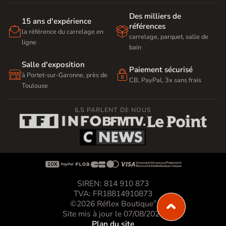
Des milliers de
15 ans d'expérience
références


la référence du carrelage en
carrelage, parquet, salle de
ligne
bain
Salle d'exposition
Paiement sécurisé


à Portet-sur-Garonne, près de
CB, PayPal, 3x sans frais
Toulouse
ILS PARLENT DE NOUS









SIREN: 814 910 873
TVA: FR18814910873
©2026 Réflex Boutique
®
Site mis à jour le 07/08/2026
Plan du site