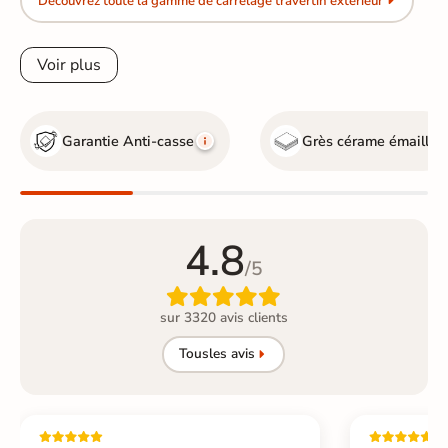
Découvrez toute la gamme de carrelage travertin extérieur
Voir plus
Garantie Anti-casse
Grès cérame émaillé
4.8
/5

sur 3320 avis clients
Tous
les avis