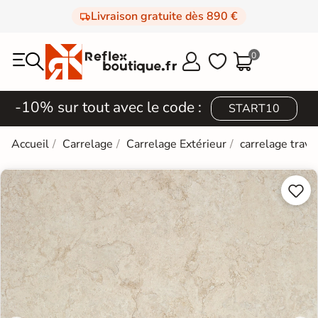
Livraison gratuite dès 890 €
0



-10% sur tout avec le code :
START10
Accueil
Carrelage
Carrelage Extérieur
carrelage trave

