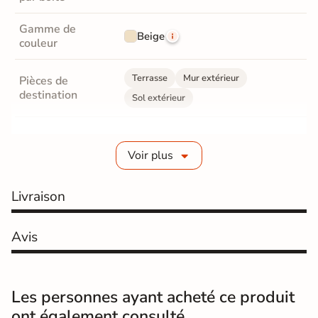
Gamme de
Beige
couleur
Terrasse
Mur extérieur
Pièces de
destination
Sol extérieur
Fabrication
Grès cérame émaillé
Voir plus
Epaisseur
10 mm
Livraison
Coefficient
R11 - Très antidérapant
antidérapant
Avis
Résistance à
Gr4 - Très résistant
l'usure
Masse colorée
Non
Les personnes ayant acheté ce produit
ont également consulté