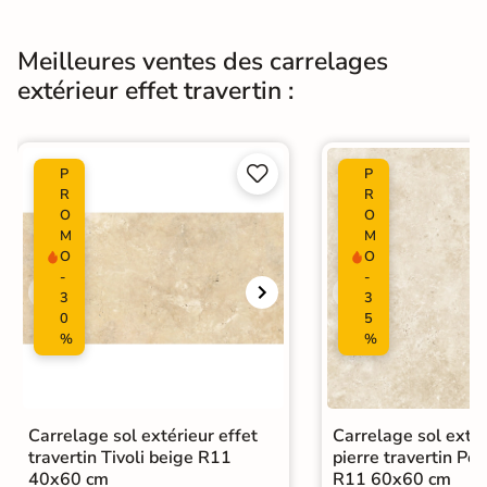
Type de pose
Pose collée
Meilleures ventes des carrelages
Carrelage terrasse effet pierre
extérieur effet travertin :
naturelle
|
Carrelage Beige
|
Carrelage travertin extérieur 10mm
Catégories
|
Carrelage 90x90 cm
|
Carrelage intérieur / extérieur


P
P
identique
R
R
O
O
|
Carrelage extérieur grand format
M
M
O
O
-
-
3
3
0
5
%
%
Carrelage sol extérieur effet
Carrelage sol extér
travertin Tivoli beige R11
pierre travertin Po
40x60 cm
R11 60x60 cm