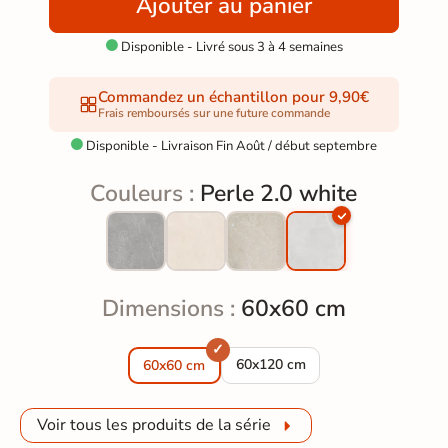
Ajouter au panier
Disponible - Livré sous 3 à 4 semaines

Commandez un échantillon pour 9,90€
Frais remboursés sur une future commande
Disponible - Livraison Fin Août / début septembre

Couleurs :
Perle 2.0 white
Dimensions :
60x60 cm
Dalle extérieur Perle 2.0 white 
60x120 cm
60x60 cm
Voir tous les produits de la série