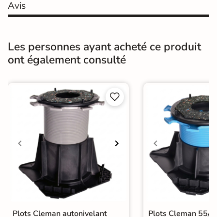
Coefficient
Avis
R11 - Très antidérapant
antidérapant
Résistance à
GR5 - Ultra-résistant
Les personnes ayant acheté ce produit
l'usure
ont également consulté
Masse colorée
Oui
Bords
rectifié


Finition
Mate
Surface
Lisse
Antidérapante
Nombres de
24
tampons
Résistant au Gel
Oui
Variation de la
Plots Cleman autonivelant
Plots Cleman 55/
V1