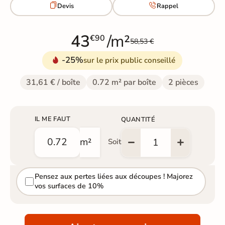


Devis
Rappel
43
/m²
€90
58,53 €
-25%
sur le prix public conseillé
31,61 € / boîte
0.72 m² par boîte
2 pièces
IL ME FAUT
QUANTITÉ
m²
Soit
Pensez aux pertes liées aux découpes ! Majorez
vos surfaces de 10%