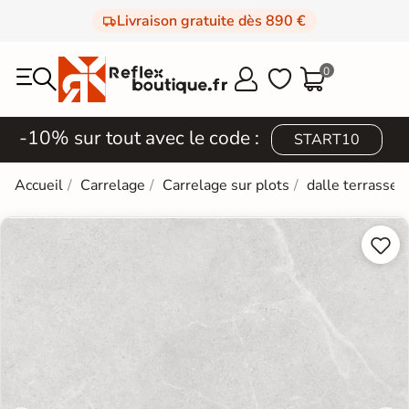
Livraison gratuite dès 890 €
0



-10% sur tout avec le code :
START10
Accueil
Carrelage
Carrelage sur plots
dalle terrasse 

