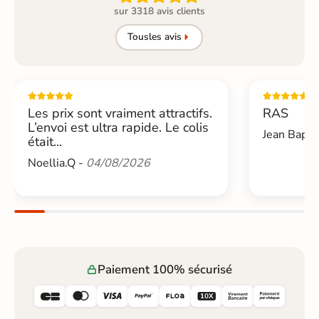
sur 3318 avis clients
Tous
les avis
Les prix sont vraiment attractifs.
RAS
L’envoi est ultra rapide. Le colis
Jean Bapti
était...
Noellia.Q -
04/08/2026
Paiement 100% sécurisé





