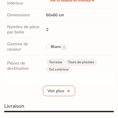
Voir ce modèle en intérieur
intérieur
Dimensions
60x60 cm
Nombre de pièce
2
par boite
Gamme de
Blanc
couleur
Terrasse
Tours de piscines
Pièces de
destination
Sol extérieur
Grès cérame émaillé
Fabrication
Voir plus
Grès cérame épaisseur 2 cm
Livraison
Epaisseur
20 mm