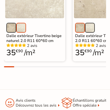
Catégories
Carrelage sur plot effet pierre
Dalle extérieur Tivertino beige
Dalle extérieur Tive
naturel 2.0 R11 60*60 cm
2.0 R11 60*60 cm
2 avis
2 avis
35
/m²
35
/m²
€90
€90


Avis clients
Échantillons gratuit
Découvrez tous les avis
Offre spéciale