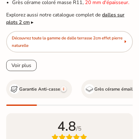
Grès cérame coloré masse R11,
20 mm d'épaisseur.
Explorez aussi notre catalogue complet de
dalles sur
plots 2 cm
▸
Découvrez toute la gamme de dalle terrasse 2cm effet pierre
naturelle
Voir plus
Garantie Anti-casse
Grès cérame émaillé
G
4.8
/5
