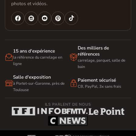
photos et vidéos.




Des milliers de
15 ans d'expérience
références


la référence du carrelage en
carrelage, parquet, salle de
ligne
bain
Salle d'exposition
Paiement sécurisé


à Portet-sur-Garonne, près de
CB, PayPal, 3x sans frais
Toulouse
ILS PARLENT DE NOUS