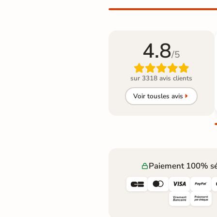
4.8
/5

sur 3318 avis clients
Voir tous
les avis
Paiement 100% sé



