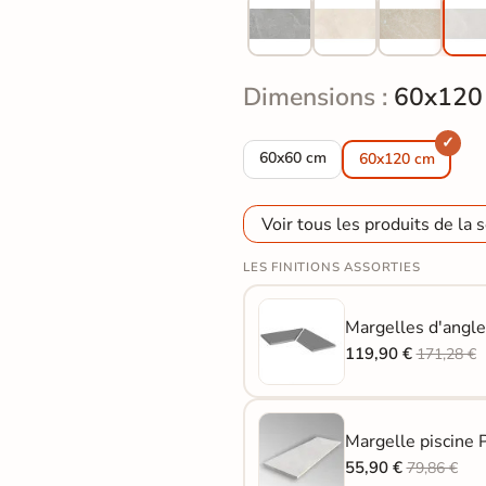
Dimensions :
60x120
Dalle extérieur Perle 2.0 white
60x60 cm
60x120 cm
Voir tous les produits de la s
LES FINITIONS ASSORTIES
Margelles d'angle
119,90 €
171,28 €
Margelle piscine 
55,90 €
79,86 €