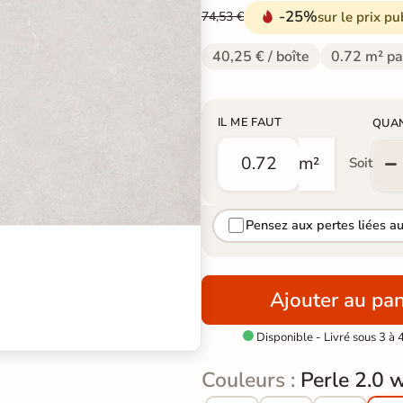
-25%
sur le prix pu
74,53 €
40,25 € / boîte
0.72 m² pa
IL ME FAUT
QUA
m²
Soit
Pensez aux pertes liées a
Ajouter au pan
Disponible - Livré sous 3 à 

Couleurs :
Perle 2.0 