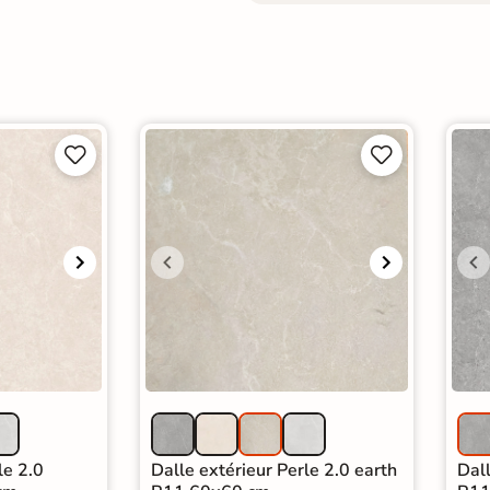




le 2.0
Dalle extérieur Perle 2.0 earth
Dall