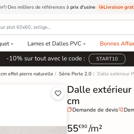
in
Des milliers de références à
prix d'usine
Livraison gra
quet
Lames et Dalles PVC
Bonnes Affai
-10% sur tout avec le code :
START10
2cm effet pierre naturelle
Série Perle 2.0
Dalle extérieur
Dalle extérieu


cm
Demande de devis
Dem


55
/m²
€90