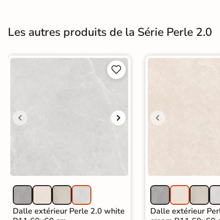
Carrelage extra fin
Voir tous les
Les autres produits de la Série Perle 2.0
formats
PAR FINITION


Carrelage poli /
semi-poli
Carrelage brillant
Échantillons gratuits
SIMULATEUR 3D
Visualisez
avant
Dalle extérieur Perle 2.0 white
Dalle extérieur Per