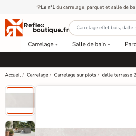
Le n°1
du carrelage, parquet et salle de ba
Carrelage
Mobilier
Parquet
Carrelage
Salle de bain
Par
Intérieur
et
Stratifié
squ'à
50%
Vasque
Carrelage
Parquet
PAR
Extérieur
Contrecollé
TYPE
Douche
relages
Accueil
Carrelage
Carrelage sur plots
dalle terrasse 
Dalle
Lames
aïences
Terrasse
Baignoires
PAR
PVC
Sur Plot
et Balnéos
squ'à
COULEUR
40%
Carrelage
Dalles
WC
Salle de
Stratifié
PVC
Bain
Bois
Carrelage
quets
Lames
Colle &
Salle de
ols
clair
Finition
Bain
tifiés