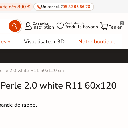
tuite dès 890 €
Un conseil ?
05 82 95 56 76
Mes listes de
Connexion
0




Produits Favoris
Inscription
Panier
res
Visualisateur 3D
Notre boutique
 Perle 2.0 white R11 60x120 cm
r Perle 2.0 white R11 60x120
ande de rappel