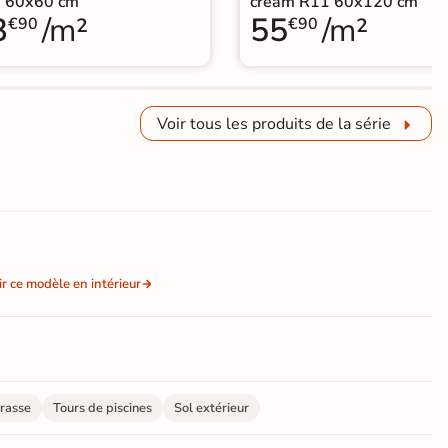
 60x60 cm
cream R11 60x120 cm
3
/m²
55
/m²
€90
€90
Voir tous les produits de la série
ir ce modèle en intérieur
rasse
Tours de piscines
Sol extérieur