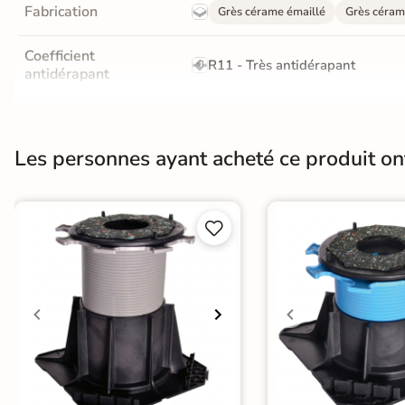
Fabrication
Grès cérame émaillé
Grès céram
Coefficient
R11 - Très antidérapant
antidérapant
Masse colorée
Oui
Les personnes ayant acheté ce produit o
Finition
Mate
Résistant au Gel
Oui


Choix
1er Choix
Normes
Certification CE
Type de pose
Pose collée
Pose sur plots
Pose 