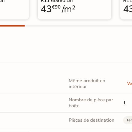
cm
R11 60x60 cm
R11
43
/m²
4
€90
Même produit en
Vo
intérieur
Nombre de pièce par
1
boite
Pièces de destination
Ter