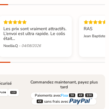
Les prix sont vraiment attractifs.
RAS
L’envoi est ultra rapide. Le colis
Jean Baptiste.L
était...
Noellia.Q -
04/08/2026
Commandez maintenant, payez plus
curisé
tard





Paiements
avec
Floa


sans frais avec