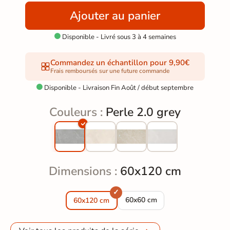
Ajouter au panier
Disponible - Livré sous 3 à 4 semaines

Commandez un échantillon pour 9,90€
Frais remboursés sur une future commande
Disponible - Livraison Fin Août / début septembre

Couleurs :
Perle 2.0 grey
Dimensions :
60x120 cm
Dalle extérieur Perle 2.0 grey 
60x60 cm
60x120 cm