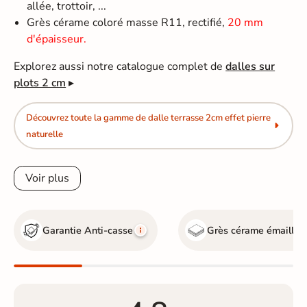
allée, trottoir, ...
Grès cérame coloré masse R11, rectifié,
20 mm
d'épaisseur.
Explorez aussi notre catalogue complet de
dalles sur
plots 2 cm
▸
Découvrez toute la gamme de dalle terrasse 2cm effet pierre
naturelle
Voir plus
Garantie Anti-casse
Grès cérame émaillé
G