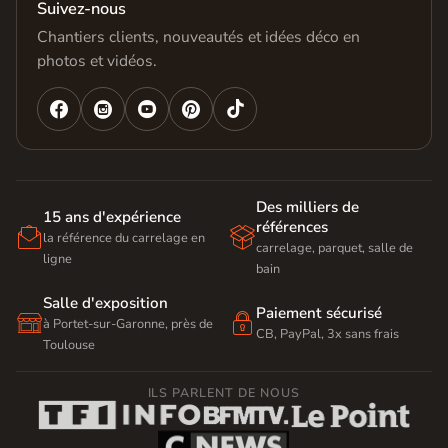
Suivez-nous
Chantiers clients, nouveautés et idées déco en
photos et vidéos.




Des milliers de
15 ans d'expérience
références


la référence du carrelage en
carrelage, parquet, salle de
ligne
bain
Salle d'exposition
Paiement sécurisé


à Portet-sur-Garonne, près de
CB, PayPal, 3x sans frais
Toulouse
ILS PARLENT DE NOUS