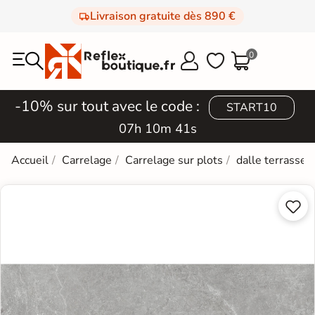
Livraison gratuite dès 890 €
0



-10% sur tout avec le code :
START10
07h 10m 40s
Accueil
Carrelage
Carrelage sur plots
dalle terrasse 

