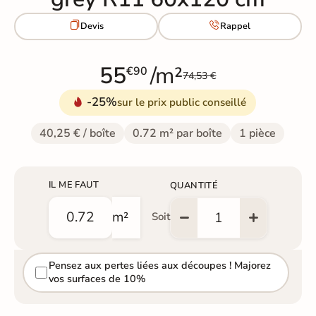


Devis
Rappel
55
/m²
€90
74,53 €
-25%
sur le prix public conseillé
40,25 € / boîte
0.72 m² par boîte
1 pièce
IL ME FAUT
QUANTITÉ
m²
Soit
Pensez aux pertes liées aux découpes ! Majorez
vos surfaces de 10%