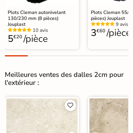
Choix
1er Choix
Plots Cleman autonivelant
Plots Cleman 55/
130/230 mm (8 pièces)
pièces) Jouplast
A coller sur chape
A poser sur plot
Jouplast
9 avis
A poser directement sur sable, gravier
3
/pièce
10 avis
€60
Pose
ou herbe
5
/pièce
€20
A coller sur ancien carrelage
Normes
Certification CE
Origine
Espagne
Meilleures ventes des dalles 2cm pour
l'extérieur :
Pose collée
Pose sur plots
Type de pose
Pose sur plots


Carrelage 60x120
|
Carrelage Gris
|
Catégories
Carrelage sur plot effet pierre
|
Carrelage extérieur grand format