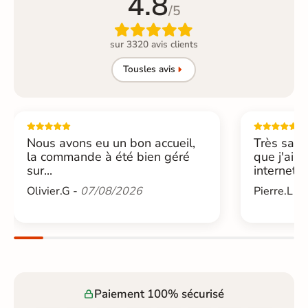
4.8
/5

sur 3320 avis clients
Tous
les avis
Nous avons eu un bon accueil,
Très sati
la commande à été bien géré
que j'ai 
sur...
internet....
Olivier.G -
07/08/2026
Pierre.L -
Paiement 100% sécurisé