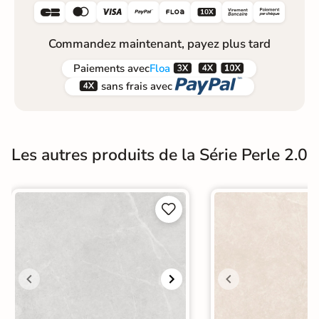






Commandez maintenant, payez plus tard



Paiements
avec
Floa


sans frais avec
Les autres produits de la Série Perle 2.0

