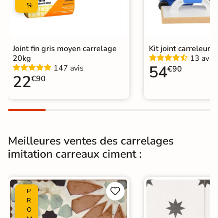
%
Résistant au Gel
Oui
Pièce humides
Oui
Joint fin gris moyen carrelage
Kit joint carreleur p
Plancher
20kg
13 avis
Oui
Chauffant
54
147 avis
€90
22
€90
Conditionnement
Boite
Choix
1er Choix
Pose
Coller
Meilleures ventes des carrelages
imitation carreaux ciment :
Support
Chape
Ancien carrelage
Normes
Certification CE


P
Origine
Espagne
R
O