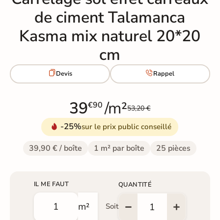
de ciment Talamanca
Kasma mix naturel 20*20
cm


Devis
Rappel
39
/m²
€90
53,20 €
-25%
sur le prix public conseillé
39,90 € / boîte
1 m² par boîte
25 pièces
IL ME FAUT
QUANTITÉ
m²
Soit