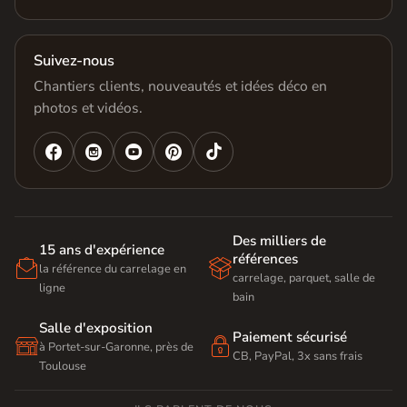
Suivez-nous
Chantiers clients, nouveautés et idées déco en
photos et vidéos.




Des milliers de
15 ans d'expérience
références


la référence du carrelage en
carrelage, parquet, salle de
ligne
bain
Salle d'exposition
Paiement sécurisé


à Portet-sur-Garonne, près de
CB, PayPal, 3x sans frais
Toulouse