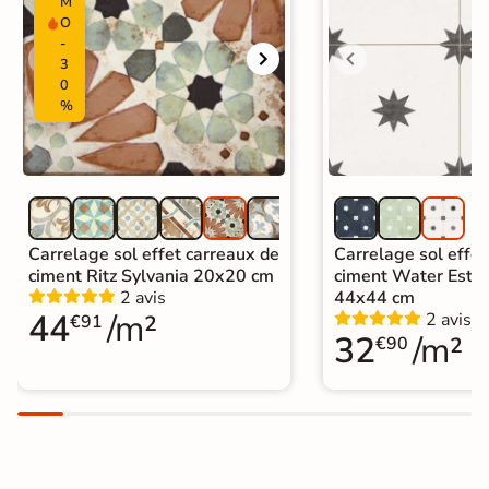
M
Type de pose
Pose collée
O
-
Carrelage terre cuite et tomette
|
3
Carrelage carreaux de ciment
|
0
Carrelage Blanc
|
%
Carrelage Terracotta
|
Carrelage 20x20 cm
|
Catégories
Carrelage intérieur / extérieur
identique
|
Carrelage sol cuisine
|
Carrelage salon moderne
|
Carrelage sol effet carreaux de
Carrelage sol effet
Carrelage Chambre
|
Carrelage WC
ciment Ritz Sylvania 20x20 cm
ciment Water Estre
2 avis
44x44 cm
44
/m²
2 avis
€91
32
/m²
€90