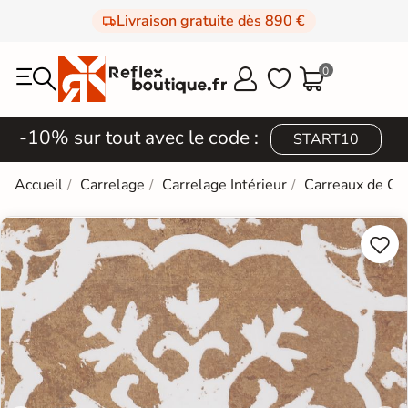
Livraison gratuite dès 890 €
0



-10% sur tout avec le code :
START10
Accueil
Carrelage
Carrelage Intérieur
Carreaux de Ci

