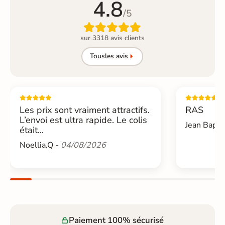
4.8
/5

sur 3318 avis clients
Tous
les avis
Les prix sont vraiment attractifs.
RAS
L’envoi est ultra rapide. Le colis
Jean Bapti
était...
Noellia.Q -
04/08/2026
Paiement 100% sécurisé