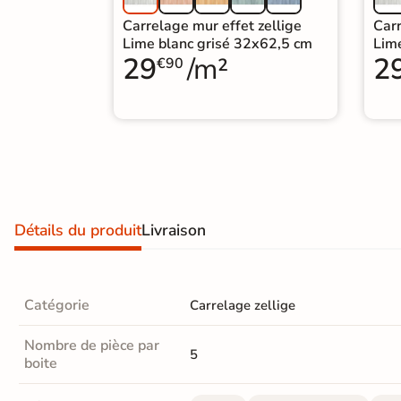
Carrelage extra fin
Carrelage mur effet zellige
Carr
Lime blanc grisé 32x62,5 cm
Lim
Voir tous les
29
/m²
2
€90
formats
PAR FINITION
Carrelage poli /
semi-poli
Carrelage brillant
Détails du produit
Livraison
Échantillons gratuits
Catégorie
Carrelage zellige
Nombre de pièce par
5
boite
BON PLAN