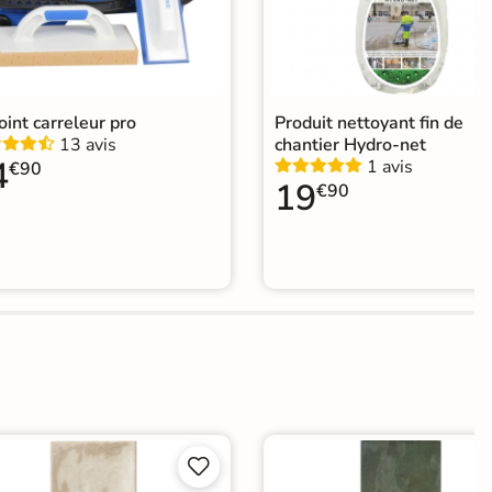
joint carreleur pro
Produit nettoyant fin de
13 avis
chantier Hydro-net
4
1 avis
€90
19
€90

