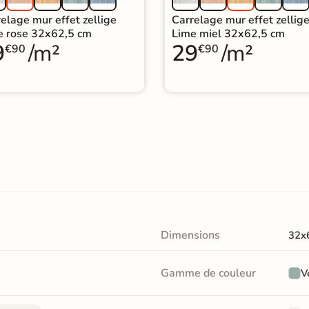
elage mur effet zellige
Carrelage mur effet zellig
e rose 32x62,5 cm
Lime miel 32x62,5 cm
9
/m²
29
/m²
€90
€90
Dimensions
32x
Gamme de couleur
V