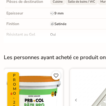
Pièces de destination
Cuisine
Salle de bains / WC
Mur 
Livraison
OFFERTE
Epaisseur
9 mm
En France
Finition
Satinée
métropolitaine
à partir de
Résistant au Gel
Oui
890€
d'achat
Conditionnement
Boite
Pose
Coller
Les personnes ayant acheté ce produit o
En savoir
plus
Normes
Certification CE
P


Zellige
|
Carrelage Vert
|
Carrelag
R
Catégories
Livraison express
|
Carrelage salle
O
|
Carrelage sol cuisine
|
Carrelag
M
O
-
2