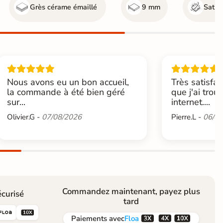
Grès cérame émaillé
9 mm
Satin
Nous avons eu un bon accueil,
Très satisfai
la commande à été bien géré
que j'ai trou
sur...
internet....
Olivier.G -
07/08/2026
Pierre.L -
06/08
Commandez maintenant, payez plus
curisé
tard





Paiements
avec
Floa