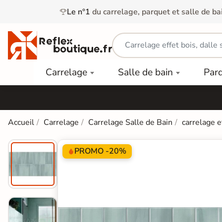
Le n°1
du carrelage, parquet et salle de ba
Carrelage
Mobilier
Parquet
Carrelage
Salle de bain
Par
Intérieur
et
Stratifié
squ'à
50%
Vasque
Carrelage
Parquet
PAR
Extérieur
Contrecollé
TYPE
Douche
relages
Accueil
Carrelage
Carrelage Salle de Bain
carrelage e
Dalle
Lames
aïences
Terrasse
Baignoires
PAR
PVC
Sur Plot
et Balnéos
PROMO -20%
squ'à
COULEUR
40%
Carrelage
Dalles
WC
Salle de
Stratifié
PVC
Bain
Bois
Carrelage
quets
Lames
Colle &
Salle de
ols
clair
Finition
Bain
tifiés