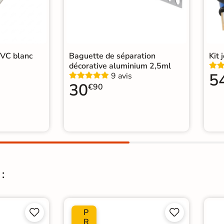
PVC blanc
Baguette de séparation
Kit 
décorative aluminium 2,5ml
5
9 avis
30
€90
:
P




R