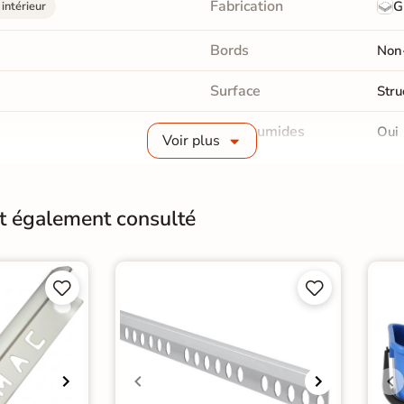
Fabrication
G
intérieur
Bords
Non-
Surface
Stru
Pièce humides
Oui
Voir plus
Choix
1er 
Support
Plac
nt également consulté
Origine
Esp




e 30x60 cm
|
 de bain Livraison express
e WC