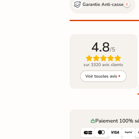
Garantie Anti-casse
4.8
/5

sur 3320 avis clients
Voir tous
les avis
Paiement 100% sé



