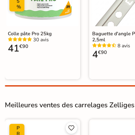
5
%
Colle pâte Pro 25kg
Baguette d'angle 
30 avis
2,5ml
41
8 avis
€90
4
€90
Meilleures ventes des carrelages Zelliges 
P


R