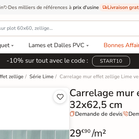
in
Des milliers de références à
prix d'usine
Livraison gra
quet
Lames et Dalles PVC
Bonnes Affai
-10% sur tout avec le code :
START10
ffet zellige
Série Lime
Carrelage mur effet zellige Lime v
Carrelage mur e


32x62,5 cm
Demande de devis
Dem


29
/m²
€90