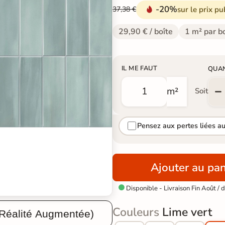
-20%
sur le prix pu
37,38 €
29,90 € / boîte
1 m² par b
IL ME FAUT
QUA
m²
Soit
Pensez aux pertes liées a
Ajouter au pan
Disponible - Livraison Fin Août /

Couleurs
Lime vert
 Réalité Augmentée)