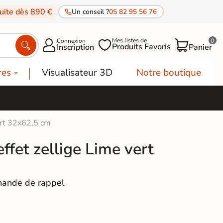
tuite dès 890 €
Un conseil ?
05 82 95 56 76
Mes listes de
Connexion
0




Produits Favoris
Inscription
Panier
res
Visualisateur 3D
Notre boutique
ert 32x62,5 cm
ffet zellige Lime vert
ande de rappel