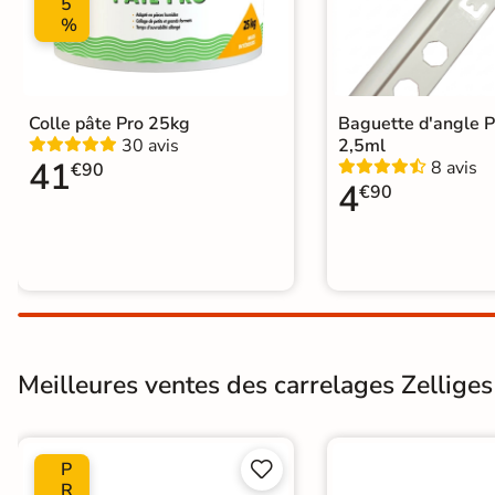
5
%
Colle pâte Pro 25kg
Baguette d'angle 
30 avis
2,5ml
41
8 avis
€90
4
€90
Meilleures ventes des carrelages Zelliges 
P


R