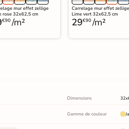
elage mur effet zellige
Carrelage mur effet zellig
e rose 32x62,5 cm
Lime vert 32x62,5 cm
9
/m²
29
/m²
€90
€90
Dimensions
32x
Gamme de couleur
J