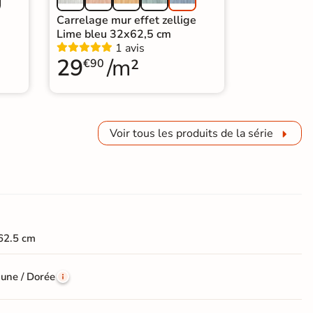
e
Carrelage mur effet zellige
Lime bleu 32x62,5 cm
1 avis
29
/m²
€90
Voir tous les produits de la série
62.5 cm
aune / Dorée