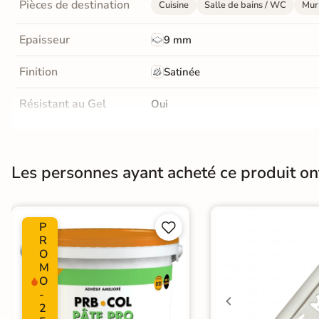
Pièces de destination
Cuisine
Salle de bains / WC
Mur 
Livraison
OFFERTE
Epaisseur
9 mm
En France
Finition
Satinée
métropolitaine
à partir de
Résistant au Gel
Oui
890€
d'achat
Conditionnement
Boite
Pose
Coller
Les personnes ayant acheté ce produit o
En savoir
plus
Normes
Certification CE
P


Zellige
|
Carrelage 30x60 cm
|
Car
Catégories
R
Carrelage WC
O
M
O
-
2