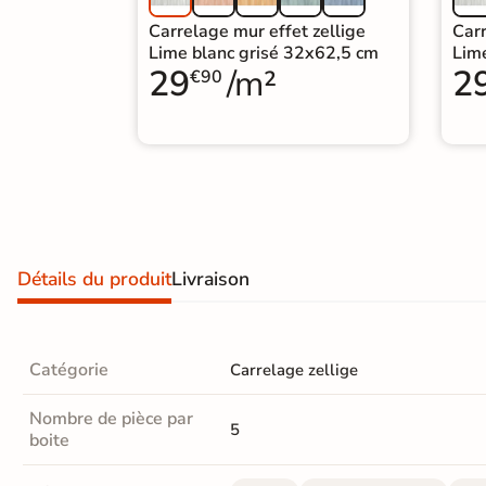
Carrelage extra fin
Carrelage mur effet zellige
Carr
Lime blanc grisé 32x62,5 cm
Lim
Voir tous les
29
/m²
2
€90
formats
PAR FINITION
Carrelage poli /
semi-poli
Carrelage brillant
Détails du produit
Livraison
Échantillons gratuits
Catégorie
Carrelage zellige
Nombre de pièce par
5
boite
BON PLAN