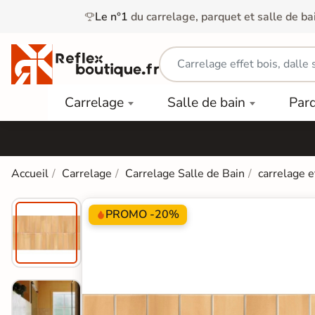
Le n°1
du carrelage, parquet et salle de ba
Carrelage
Mobilier
Parquet
Carrelage
Salle de bain
Par
Intérieur
et
Stratifié
squ'à
50%
Vasque
Carrelage
Parquet
PAR
Extérieur
Contrecollé
TYPE
Douche
relages
Accueil
Carrelage
Carrelage Salle de Bain
carrelage e
Dalle
Lames
aïences
Terrasse
Baignoires
PAR
PVC
Sur Plot
et Balnéos
PROMO -20%
squ'à
COULEUR
40%
Carrelage
Dalles
WC
Salle de
Stratifié
PVC
Bain
Bois
Carrelage
quets
Lames
Colle &
Salle de
ols
clair
Finition
Bain
tifiés