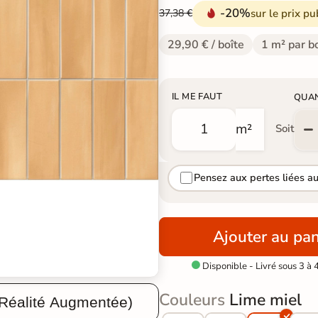
-20%
sur le prix pu
37,38 €
29,90 € / boîte
1 m² par b
IL ME FAUT
QUA
m²
Soit
Pensez aux pertes liées a
Ajouter au pan
Disponible - Livré sous 3 à 

Couleurs
Lime miel
 Réalité Augmentée)