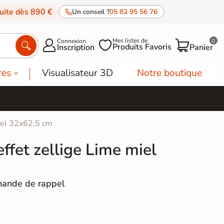
tuite dès 890 €
Un conseil ?
05 82 95 56 76
Mes listes de
Connexion
0




Produits Favoris
Inscription
Panier
res
Visualisateur 3D
Notre boutique
iel 32x62,5 cm
ffet zellige Lime miel
ande de rappel