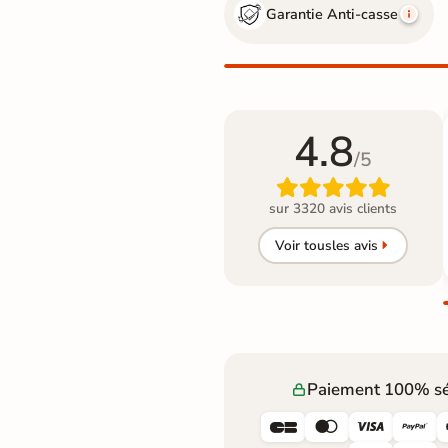
Garantie Anti-casse
4.8
/5

sur 3320 avis clients
Voir tous
les avis
Paiement 100% sé



