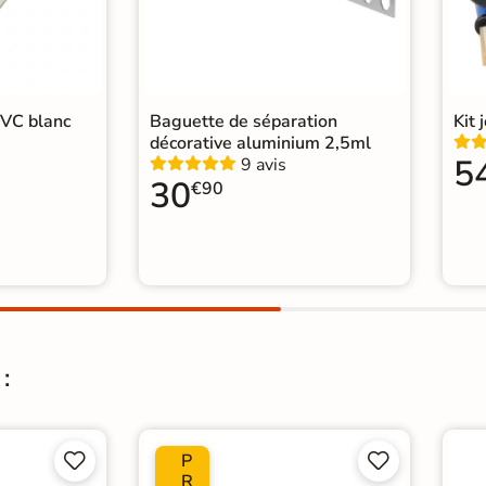
PVC blanc
Baguette de séparation
Kit 
décorative aluminium 2,5ml
5
9 avis
30
€90
:
P




R