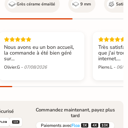
Grès cérame émaillé
9 mm
Satin
Nous avons eu un bon accueil,
Très satisfai
la commande à été bien géré
que j'ai trou
sur...
internet....
Olivier.G -
07/08/2026
Pierre.L -
06/08
Commandez maintenant, payez plus
curisé
tard





Paiements
avec
Floa