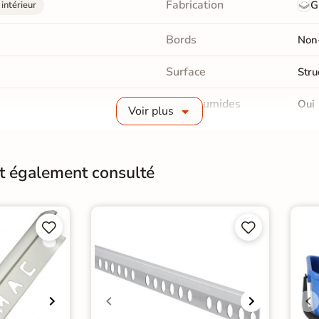
Fabrication
G
intérieur
Bords
Non-
Surface
Stru
Pièce humides
Oui
Voir plus
Choix
1er 
Support
Plac
nt également consulté
Origine
Esp




relage sol cuisine
|