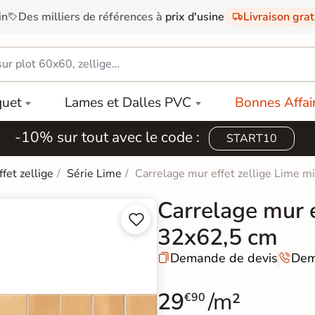
in
Des milliers de références à
prix d'usine
Livraison gra
quet
Lames et Dalles PVC
Bonnes Affai
-10% sur tout avec le code :
START10
ffet zellige
Série Lime
Carrelage mur effet zellige Lime m
Carrelage mur e


32x62,5 cm
Demande de devis
Dem


29
/m²
€90