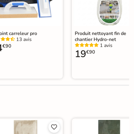
joint carreleur pro
Produit nettoyant fin de
13 avis
chantier Hydro-net
4
1 avis
€90
19
€90

