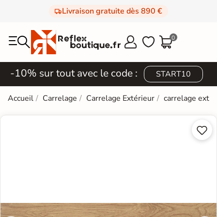
Livraison gratuite dès 890 €
0



-10% sur tout avec le code :
START10
Accueil
Carrelage
Carrelage Extérieur
carrelage extér

