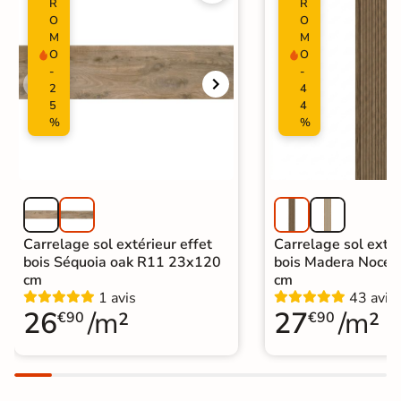
R
R
Carrelage intérieur / extérieur
O
O
identique
M
M
O
O
-
-
2
4
5
4
%
%
Carrelage sol extérieur effet
Carrelage sol extér
bois Séquoia oak R11 23x120
bois Madera Noce
cm
cm
1 avis
43 avis
26
/m²
27
/m²
€90
€90