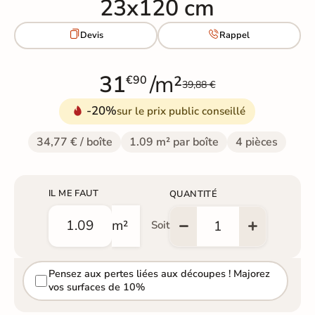
23x120 cm


Devis
Rappel
31
/m²
€90
39,88 €
-20%
sur le prix public conseillé
34,77 € / boîte
1.09 m² par boîte
4 pièces
IL ME FAUT
QUANTITÉ
m²
Soit
Pensez aux pertes liées aux découpes ! Majorez
vos surfaces de 10%