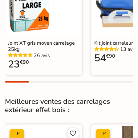
Surface
Antidérapante
Résistant au Gel
Oui
Conditionnement
Boite
Choix
Joint XT gris moyen carrelage
Kit joint carreleur p
1er Choix
25kg
13 avis
54
26 avis
€90
Pose
Coller
23
€90
Support
Chape
Ancien carrelage
Normes
Certification CE
Meilleures ventes des carrelages
Origine
Espagne
extérieur effet bois :
Type de pose
Pose collée
Carrelage extérieur imitation bois
|


P
P
Carrelage marron
|
Catégories