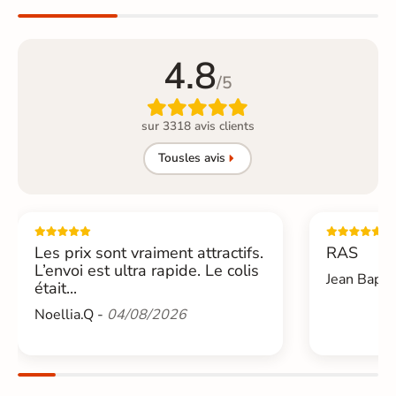
4.8
/5

sur 3318 avis clients
Tous
les avis
Les prix sont vraiment attractifs.
RAS
L’envoi est ultra rapide. Le colis
Jean Bapti
était...
Noellia.Q -
04/08/2026