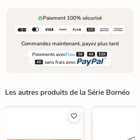
Paiement 100% sécurisé






Commandez maintenant, payez plus tard



Paiements
avec
Floa


sans frais avec
Les autres produits de la Série Bornéo

