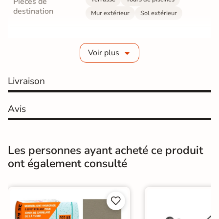
Pièces de
destination
Mur extérieur
Sol extérieur
Fabrication
Grès cérame émaillé
Voir plus
Epaisseur
8 mm
Livraison
Coefficient
R11 - Très antidérapant
antidérapant
Avis
Résistance à
Gr4 - Très résistant
l'usure
Masse colorée
Non
Les personnes ayant acheté ce produit
ont également consulté
Bords
Non-rectifié
Finition
Mate


Surface
Antidérapante