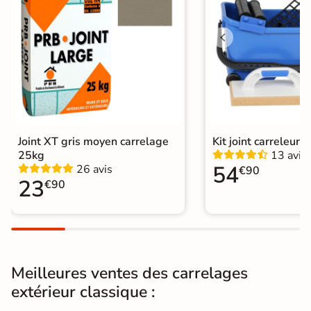
Résistant au Gel
Oui
Conditionnement
Boite
Choix
1er Choix
Pose
Coller
Joint XT gris moyen carrelage
Kit joint carreleur p
Support
Chape
Ancien carrelage
25kg
13 avis
54
26 avis
€90
Normes
23
Certification CE
€90
Origine
Espagne
Type de pose
Pose collée
Meilleures ventes des carrelages
Carrelage extérieur ancien
|
extérieur classique :
Carrelage 33x33 cm
|
Catégories
Carrelage Rose
|