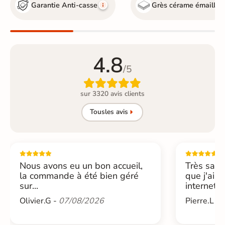
Garantie Anti-casse
Grès cérame émaillé
4.8
/5

sur 3320 avis clients
Tous
les avis
Nous avons eu un bon accueil,
Très sati
la commande à été bien géré
que j'ai 
sur...
internet....
Olivier.G -
07/08/2026
Pierre.L -