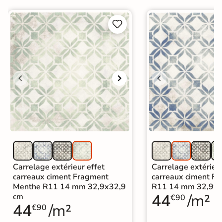
Carrelage intérieur / extérieur
identique


Carrelage extérieur effet
Carrelage extérieur
carreaux ciment Fragment
carreaux ciment F
Menthe R11 14 mm 32,9x32,9
R11 14 mm 32,9x3
44
/m²
cm
€90
44
/m²
€90