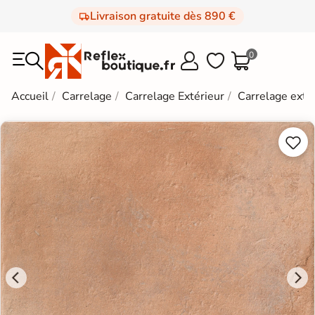
Livraison gratuite dès 890 €
0



Accueil
Carrelage
Carrelage Extérieur
Carrelage extér

