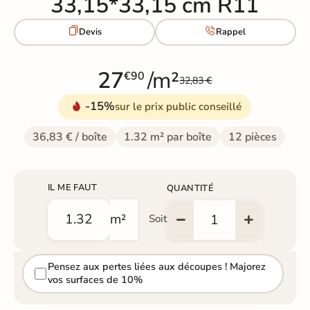
33,15*33,15 cm R11


Devis
Rappel
27
/m²
€90
32,83 €
-15%
sur le prix public conseillé
36,83 € / boîte
1.32 m² par boîte
12 pièces
IL ME FAUT
QUANTITÉ
m²
Soit
Pensez aux pertes liées aux découpes ! Majorez
vos surfaces de 10%