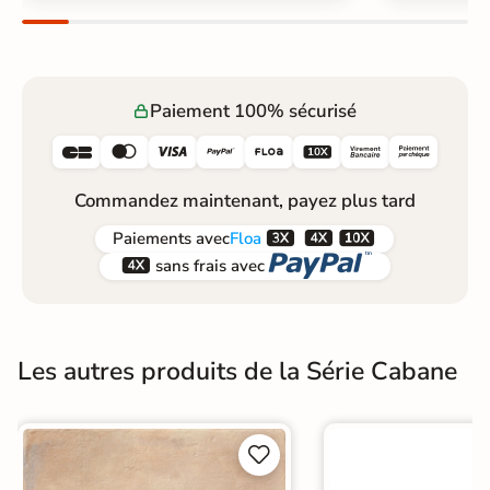
Paiement 100% sécurisé






Commandez maintenant, payez plus tard



Paiements
avec
Floa


sans frais avec
Les autres produits de la Série Cabane

