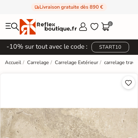
Livraison gratuite dès 890 €
0



-10% sur tout avec le code :
START10
Accueil
Carrelage
Carrelage Extérieur
carrelage trave

