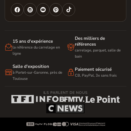




Des milliers de
15 ans d'expérience
références


la référence du carrelage en
carrelage, parquet, salle de
ligne
bain
Salle d'exposition
Paiement sécurisé


à Portet-sur-Garonne, près de
CB, PayPal, 3x sans frais
Toulouse
ILS PARLENT DE NOUS








