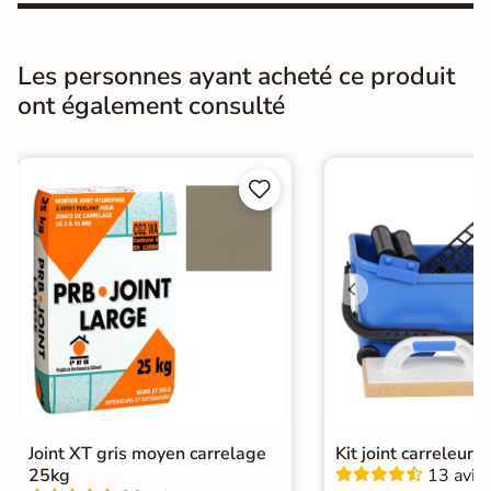
antidérapant
B
Pieds nus
Les personnes ayant acheté ce produit
Résistance à
Gr4 - Très résistant
ont également consulté
l'usure
Masse colorée
Non


Bords
rectifié
Finition
Mate
Surface
Antidérapante
Résistant au Gel
Oui
Conditionnement
Boite
Choix
Joint XT gris moyen carrelage
Kit joint carreleur p
1er Choix
25kg
13 avis