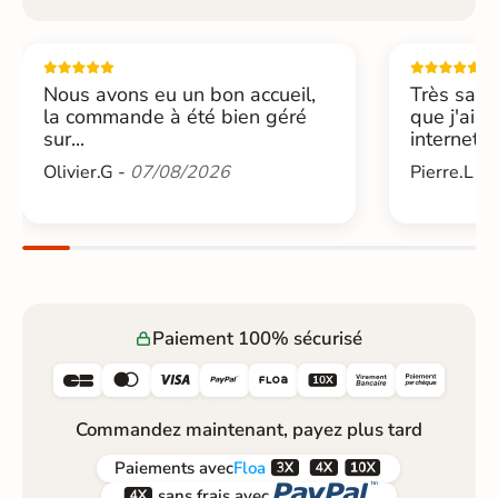
Nous avons eu un bon accueil,
Très sati
la commande à été bien géré
que j'ai 
sur...
internet....
Olivier.G -
07/08/2026
Pierre.L -
Paiement 100% sécurisé






Commandez maintenant, payez plus tard



Paiements
avec
Floa


sans frais avec