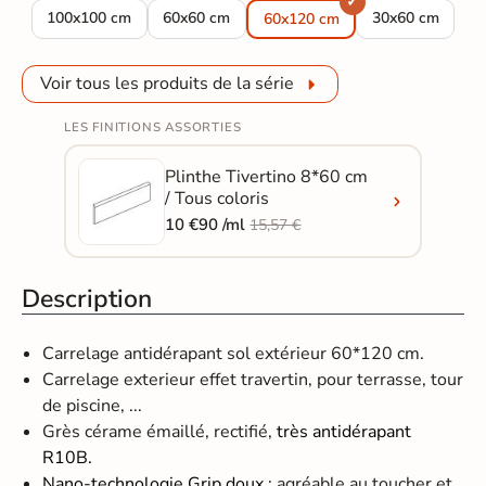
Carrelage sol extérieur effet Travertin Tivertino terre R10 100
Carrelage sol extérieur effet Travertin Tiverti
Carrelage sol ex
100x100 cm
60x60 cm
30x60 cm
60x120 cm
Voir tous les produits de la série
LES FINITIONS ASSORTIES
Plinthe Tivertino 8*60 cm
/ Tous coloris
10 €90 /ml
15,57 €
Description
Carrelage antidérapant sol extérieur 60*120 cm.
Carrelage exterieur effet travertin, pour terrasse, tour
de piscine, ...
Grès cérame émaillé, rectifié,
très antidérapant
R10B.
Nano-technologie Grip doux
: agréable au toucher et