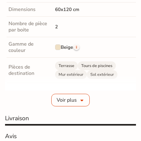
Dimensions
60x120 cm
Nombre de pièce
2
par boite
Gamme de
Beige
couleur
Terrasse
Tours de piscines
Pièces de
destination
Mur extérieur
Sol extérieur
Fabrication
Grès cérame émaillé
Voir plus
Epaisseur
10 mm
Livraison
Coefficient
R10 - Antidérapant
antidérapant
Avis
Coefficient