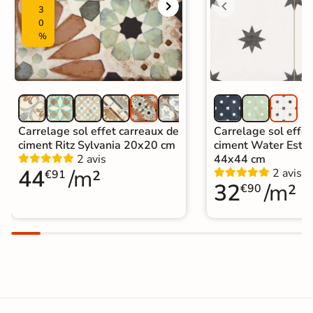
Carrelage carreaux de ciment
|
3
Carrelage Blanc
|
0
Carrelage 20x20 cm
|
%
Catégories
Carrelage sol cuisine
|
Carrelage salon moderne
|
Carrelage Chambre
|
Carrelage WC
Carrelage sol effet carreaux de
Carrelage sol effet
ciment Ritz Sylvania 20x20 cm
ciment Water Estre
2 avis
44x44 cm
44
/m²
2 avis
€91
32
/m²
€90