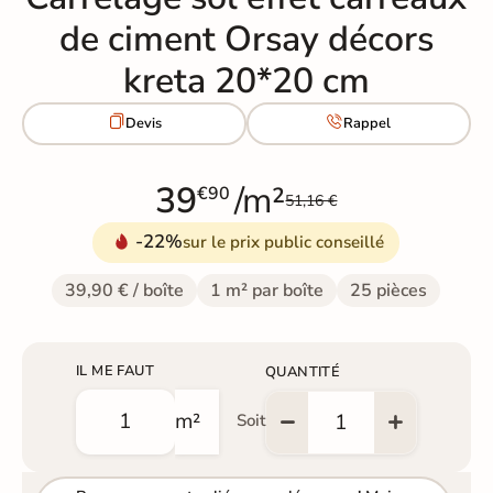
de ciment Orsay décors
kreta 20*20 cm


Devis
Rappel
39
/m²
€90
51,16 €
-22%
sur le prix public conseillé
39,90 € / boîte
1 m² par boîte
25 pièces
IL ME FAUT
QUANTITÉ
m²
Soit