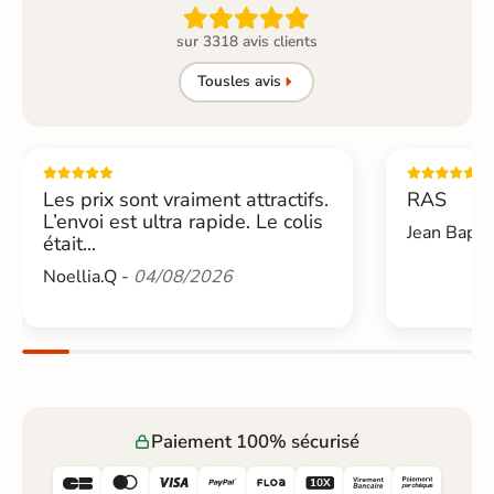

sur 3318 avis clients
Tous
les avis
Les prix sont vraiment attractifs.
RAS
L’envoi est ultra rapide. Le colis
Jean Bapti
était...
Noellia.Q -
04/08/2026
Paiement 100% sécurisé





