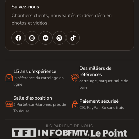
Suivez-nous
Chantiers clients, nouveautés et idées déco en
photos et vidéos.




Des milliers de
15 ans d'expérience
références


la référence du carrelage en
carrelage, parquet, salle de
ligne
bain
Salle d'exposition
Paiement sécurisé


à Portet-sur-Garonne, près de
CB, PayPal, 3x sans frais
Toulouse
ILS PARLENT DE NOUS