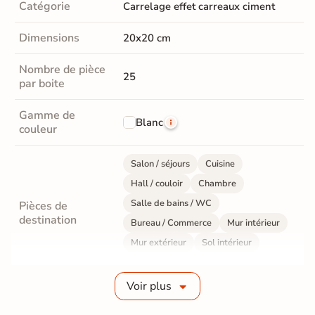
Catégorie
Carrelage effet carreaux ciment
Dimensions
20x20 cm
Nombre de pièce
25
par boite
Gamme de
Blanc
couleur
Salon / séjours
Cuisine
Hall / couloir
Chambre
Salle de bains / WC
Pièces de
destination
Bureau / Commerce
Mur intérieur
Mur extérieur
Sol intérieur
Sol extérieur
Voir plus
Fabrication
Grès cérame émaillé