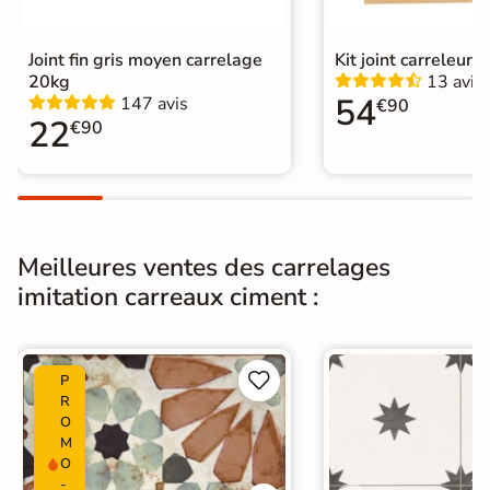
Pièce humides
Oui
Joint fin gris moyen carrelage
Kit joint carreleur p
Plancher
20kg
13 avis
Oui
Chauffant
54
147 avis
€90
22
€90
Conditionnement
Boite
Choix
1er Choix
Pose
Coller
Meilleures ventes des carrelages
imitation carreaux ciment :
Support
Chape
Ancien carrelage
Normes
Certification CE


P
Origine
Espagne
R
O
M
Type de pose
Pose collée
O
-