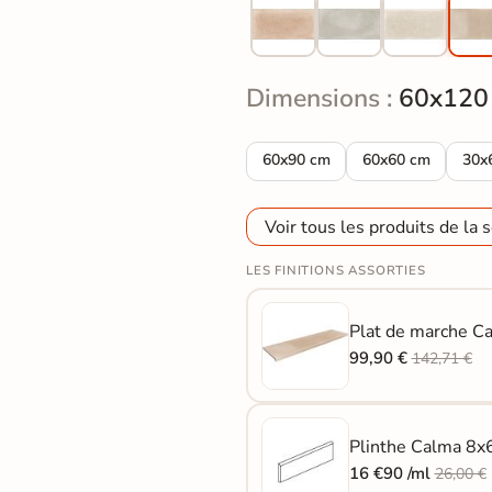
Dimensions :
60x120
Carrelage sol extérieur effet pi
Carrelage sol exté
Carr
60x90 cm
60x60 cm
30x
Voir tous les produits de la s
LES FINITIONS ASSORTIES
Plat de marche C
99,90 €
142,71 €
Plinthe Calma 8x6
16 €90 /ml
26,00 €