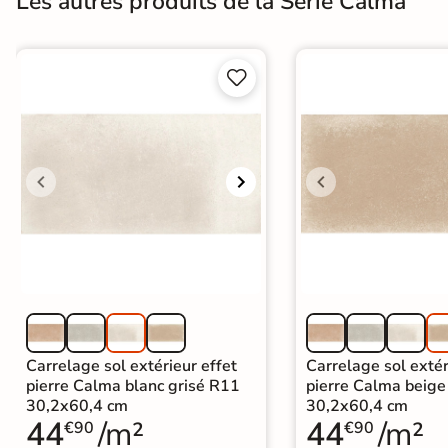
Les autres produits de la Série Calma
Carrelage extra fin
Voir tous les


formats
PAR FINITION
Carrelage poli /
semi-poli
Carrelage brillant
Échantillons gratuits
BESOIN D'AIDE ?
Carrelage sol extérieur effet
Carrelage sol extér
Besoin d'
aide
pierre Calma blanc grisé R11
pierre Calma beig
30,2x60,4 cm
30,2x60,4 cm
et de
conseil ?
44
/m²
44
/m²
€90
€90