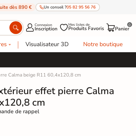
tuite dès 890 €
Un conseil ?
05 82 95 56 76
Mes listes de
Connexion
0




Produits Favoris
Inscription
Panier
res
Visualisateur 3D
Notre boutique
pierre Calma beige R11 60,4x120,8 cm
xtérieur effet pierre Calma
4x120,8 cm
ande de rappel