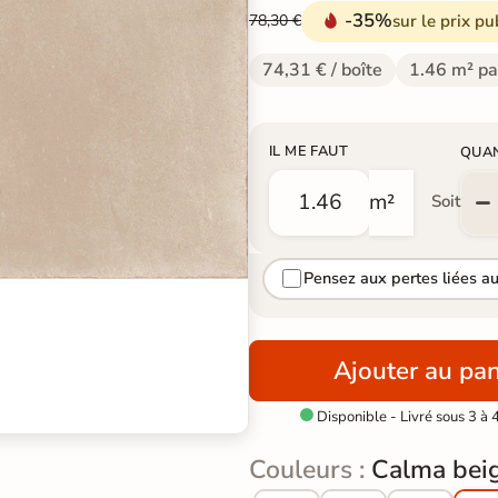
-35%
sur le prix pu
78,30 €
74,31 € / boîte
1.46 m² pa
IL ME FAUT
QUA
m²
Soit
Pensez aux pertes liées a
Ajouter au pan
Disponible - Livré sous 3 à 

Couleurs :
Calma bei