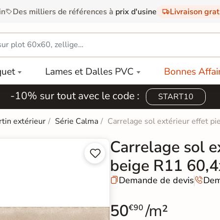
in
Des milliers de références à
prix d'usine
Livraison gra
quet
Lames et Dalles PVC
Bonnes Affai
-10% sur tout avec le code :
START10
rtin extérieur
Série Calma
Carrelage sol extérieur effet 
Carrelage sol e


beige R11 60,
Demande de devis
Dem


50
/m²
€90