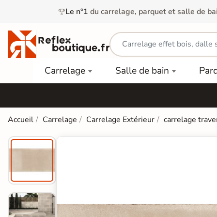
Le n°1
du carrelage, parquet et salle de ba
Carrelage
Mobilier
Parquet
Carrelage
Salle de bain
Par
Intérieur
et
Stratifié
squ'à
50%
Vasque
Carrelage
Parquet
PAR
Extérieur
Contrecollé
TYPE
Douche
relages
Accueil
Carrelage
Carrelage Extérieur
carrelage trave
Dalle
Lames
aïences
Terrasse
Baignoires
PAR
PVC
Sur Plot
et Balnéos
squ'à
COULEUR
40%
Carrelage
Dalles
WC
Salle de
Stratifié
PVC
Bain
Bois
Carrelage
quets
Lames
Colle &
Salle de
ols
clair
Finition
Bain
tifiés