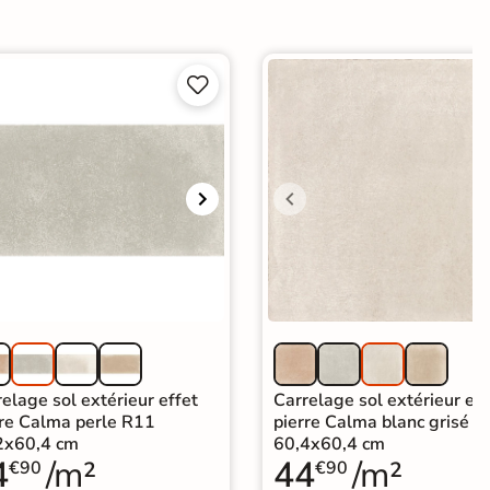


elage sol extérieur effet
Carrelage sol extérieur eff
rre Calma perle R11
pierre Calma blanc grisé 
2x60,4 cm
60,4x60,4 cm
4
/m²
44
/m²
€90
€90