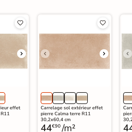




ieur effet
Carrelage sol extérieur effet
Carr
e R11
pierre Calma terre R11
pie
30,2x60,4 cm
30,
44
/m²
4
€90