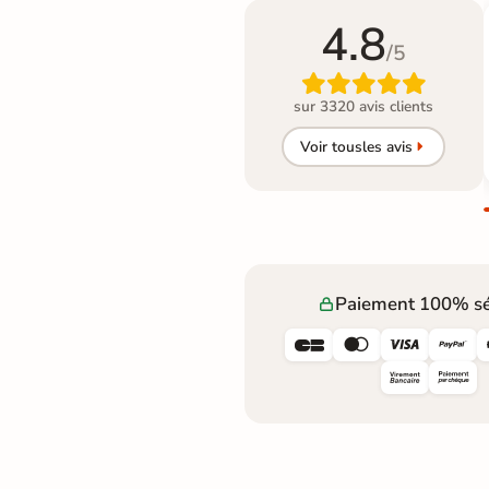
4.8
/5

sur 3320 avis clients
Voir tous
les avis
Paiement 100% sé



