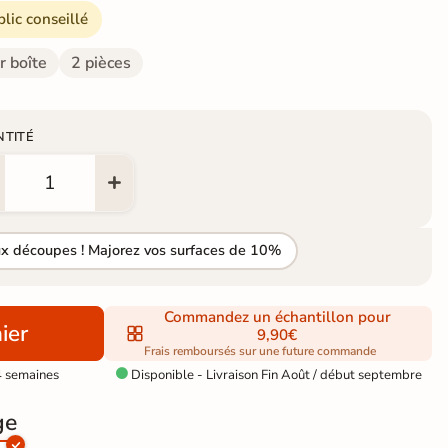
blic conseillé
r boîte
2 pièces
NTITÉ
ux découpes ! Majorez vos surfaces de 10%
Commandez un échantillon pour
ier
9,90€
Frais remboursés sur une future commande
4 semaines
Disponible - Livraison Fin Août / début septembre

ge