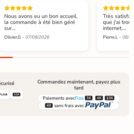
Nous avons eu un bon accueil,
Très satisfai
la commande à été bien géré
que j'ai trou
sur...
internet....
Olivier.G -
07/08/2026
Pierre.L -
06/08
Commandez maintenant, payez plus
curisé
tard





Paiements
avec
Floa


sans frais avec