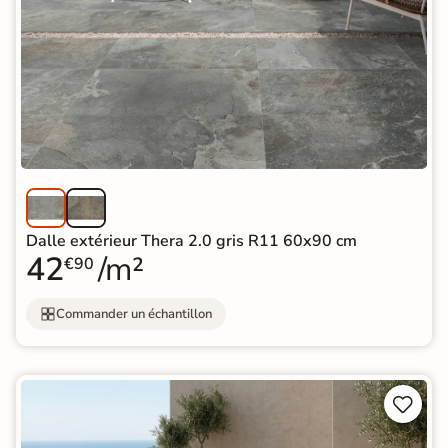
Dalle extérieur Thera 2.0 gris R11 60x90 cm
42
/m²
€90
Commander un échantillon

