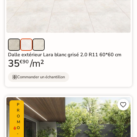
Dalle extérieur Lara blanc grisé 2.0 R11 60*60 cm
35
/m²
€90
Commander un échantillon


P
R
O
M
O
-