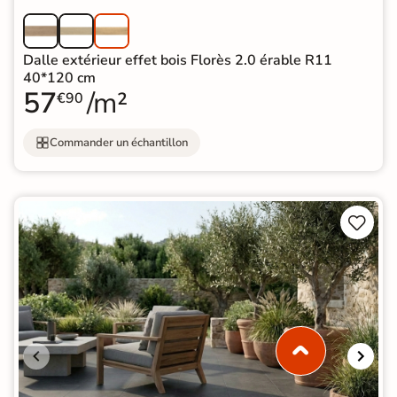
Dalle extérieur effet bois Florès 2.0 érable R11
40*120 cm
57
/m²
€90
Commander un échantillon

