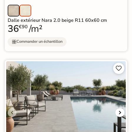
Dalle extérieur Nara 2.0 beige R11 60x60 cm
36
/m²
€90
Commander un échantillon

