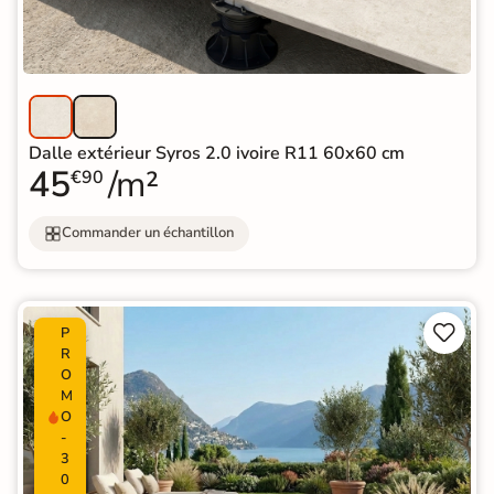
Dalle extérieur Syros 2.0 ivoire R11 60x60 cm
45
/m²
€90
Commander un échantillon


P
R
O
M
O
-
3
0