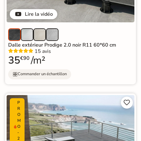
Lire la vidéo
Dalle extérieur Prodige 2.0 noir R11 60*60 cm
15 avis
35
/m²
€90
Commander un échantillon


P
R
O
M
O
-
2