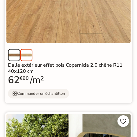
Dalle extérieur effet bois Copernicia 2.0 chêne R11
40x120 cm
62
/m²
€90
Commander un échantillon

