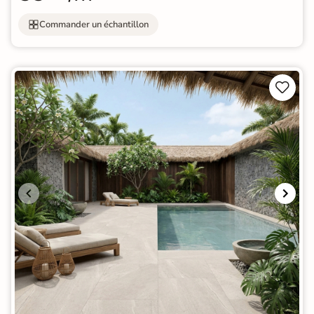
Commander un échantillon

