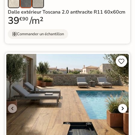
Dalle extérieur Toscana 2.0 anthracite R11 60x60cm
39
/m²
€90
Commander un échantillon

