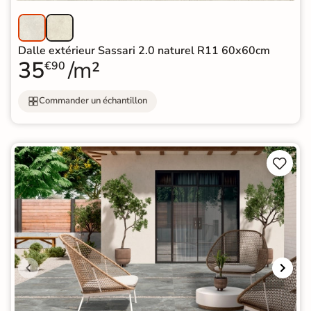
Dalle extérieur Sassari 2.0 naturel R11 60x60cm
35
/m²
€90
Commander un échantillon

