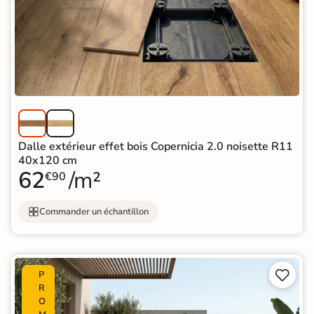
Dalle extérieur effet bois Copernicia 2.0 noisette R11
40x120 cm
62
/m²
€90
Commander un échantillon


P
R
O