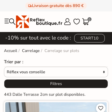
Livraison gratuite dès 890 €
0



-10% sur tout avec le code :
START10
Accueil
Carrelage
Carrelage sur plots
Trier par :
Réflex vous conseille

Filtres
443 Dalle Terrasse 2cm sur plot disponibles.

