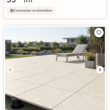
Commander un échantillon

