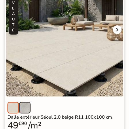
V
E
A
U
T
É
Dalle extérieur Séoul 2.0 beige R11 100x100 cm
49
/m²
€90