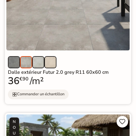
Dalle extérieur Futur 2.0 grey R11 60x60 cm
36
/m²
€90
Commander un échantillon


N
O
U