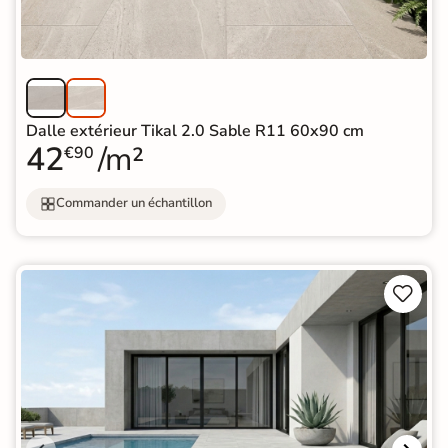
Dalle extérieur Tikal 2.0 Sable R11 60x90 cm
42
/m²
€90
Commander un échantillon

