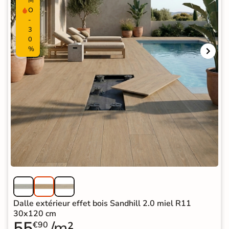
M
O
-
3
0
%
Dalle extérieur effet bois Sandhill 2.0 miel R11
30x120 cm
55
/m²
€90