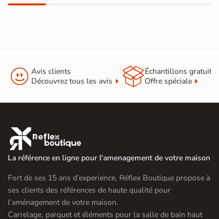
Pose
ou herbe
A coller sur ancien carrelage
Normes
Certification CE
Origine
Espagne


Avis clients
Échantillons gratuit
Découvrez tous les avis
Offre spéciale
Pose collée
Pose sur plots
Type de pose
Pose sur plots
5 plots par dalle préconisé par le

Utilisation
fabricant pour une résistance accrue.
La référence en ligne pour l'amenagement de votre maison
Carrelage 60x60
|
Carrelage Gris
|
Catégories
Carrelage moderne sur plot
Fort de ses 15 ans d’experience, Réflex Boutique propose à
ses clients des références de haute qualité pour
l’aménagement de votre maison.
Carrelage, parquet et éléments pour la salle de bain haut