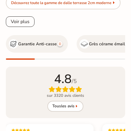
Découvrez toute la gamme de dalle terrasse 2cm moderne
Voir plus
Garantie Anti-casse
Grès cérame émaillé
G
4.8
/5

sur 3320 avis clients
Tous
les avis