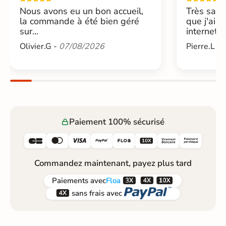
Nous avons eu un bon accueil,
Très sati
la commande à été bien géré
que j'ai 
sur...
internet....
Olivier.G -
07/08/2026
Pierre.L -
Paiement 100% sécurisé






Commandez maintenant, payez plus tard



Paiements
avec
Floa


sans frais avec