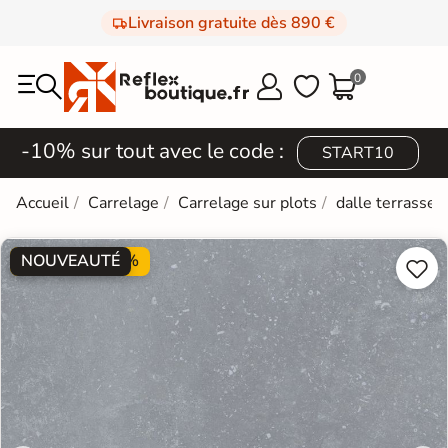
Livraison gratuite dès 890 €
0



-10% sur tout avec le code :
START10
Accueil
Carrelage
Carrelage sur plots
dalle terrasse
NOUVEAUTÉ
PROMO -30%

