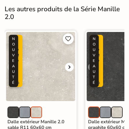
Les autres produits de la Série Manille
2.0


N
P
N
P
O
R
O
R
U
O
U
O
V
M
V
M
E
O
E
O
A
-
A
-
U
3
U
3
T
0
T
0
É
%
É
%
Dalle extérieur Manille 2.0
Dalle extérieur Man
sable R11 60x60 cm
graphite 60x60 cm