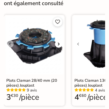
ont également consulté
Bords
rectifié
Finition
Mate


Surface
Antidérapante
Nombres de
36
tampons
Résistant au Gel
Oui
Variation de la
V3
couleur
Conditionnement
Boite
Plots Cleman 28/40 mm (20
Plots Cleman 130
pièces) Jouplast
pièces) Jouplast
Choix
1er Choix
9 avis
4 avis
3
/pièce
4
/pièce
€30
€60
A coller sur chape
A poser sur plot
A poser directement sur sable, gravier