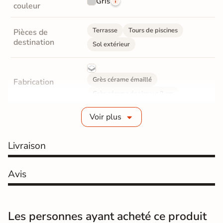
Gris
couleur
Terrasse
Tours de piscines
Pièces de
destination
Sol extérieur
Grès cérame émaillé
Fabrication
Grès cérame épaisseur 2 cm
Voir plus
Epaisseur
20 mm
Coefficient
Livraison
R11 - Très antidérapant
antidérapant
Résistance à
Avis
GR5 - Ultra-résistant
l'usure
Masse colorée
Non
Les personnes ayant acheté ce produit