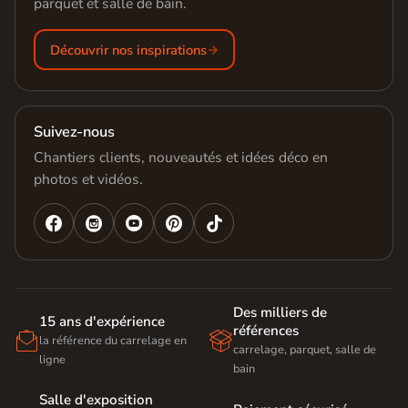
parquet et salle de bain.
Découvrir nos inspirations
Suivez-nous
Chantiers clients, nouveautés et idées déco en
photos et vidéos.




Des milliers de
15 ans d'expérience
références


la référence du carrelage en
carrelage, parquet, salle de
ligne
bain
Salle d'exposition