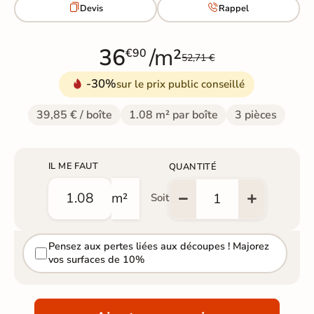


Devis
Rappel
36
/m²
€90
52,71 €
-30%
sur le prix public conseillé
39,85 € / boîte
1.08 m² par boîte
3 pièces
IL ME FAUT
QUANTITÉ
m²
Soit
Pensez aux pertes liées aux découpes ! Majorez
vos surfaces de 10%