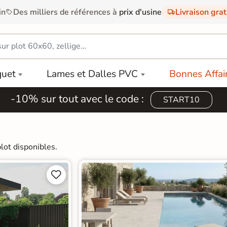
in
Des milliers de références à
prix d'usine
Livraison gra
quet
Lames et Dalles PVC
Bonnes Affai
-10% sur tout avec le code :
START10
lot disponibles.

