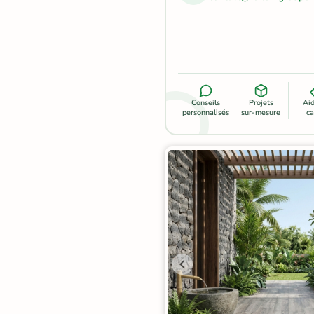
Terre
cuite &
tomette
Parement
Conseils
Projets
Ai
personnalisés
sur-mesure
ca
mural
intérieur
PAR FORME &
DIMENSION
Carrelage
hexagonal
Carrelage très
grand format