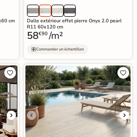
0x60 cm
Dalle extérieur effet pierre Onyx 2.0 pearl
R11 60x120 cm
58
/m²
€90
Commander un échantillon



