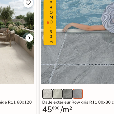
P


R
O
M
O
-
3
0
%
beige R11 60x120
Dalle extérieur Row gris R11 80x80 
45
/m²
€90