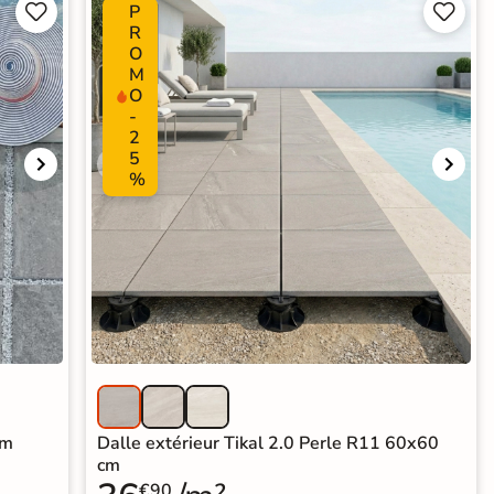
P




R
O
M
O
-
2
5
%
cm
Dalle extérieur Tikal 2.0 Perle R11 60x60
cm
€90