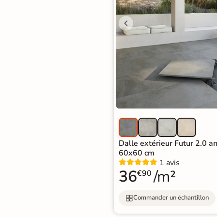
Recevez vos
échantillons chez
vous
en
quelques jours
* Seuls les frais
d'expédition vous
seront facturés
—
et remboursés
intégralement
sur
votre future
Dalle extérieur Futur 2.0 a
commande
60x60 cm
1 avis
Demander mes
36
/m²
€90
échantillons
gratuits
Commander un échantillon