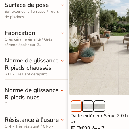
PVC
Surface de pose
Terrazzo
salle de
standard
Foncé
Sol extérieur / Terrasse / Tours
/ Granito
bain
de piscines
Stratifié
Accessoires pour la pose de sols souples
Carrelage
Accessoires
Lame
Fabrication
imitation
large
Grès cérame émaillé / Grès
cérame épaisseur 2...
SIMULATEUR 3D
travertin
XXL
Visualisez
Carrelage
Norme de glissance
Stratifié
avant
R pieds chaussés
imitation
d'acheter
Spécial
R11 - Très antidérapant
parquet
Salle de
Utilisez notre simulateur
Norme de glissance
Bain
Carrelage
de carrelage en 3D pour
R pieds nues
afficher nos produits
dans
effet
Accessoires pour la pose de parquets et stratifiés
C
votre maison
marbre
Dalle extérieur Séoul 2.0 
Résistance à l'usure
cm
Carrelage
3D
Gr4 - Très résistant / GR5 -
€90