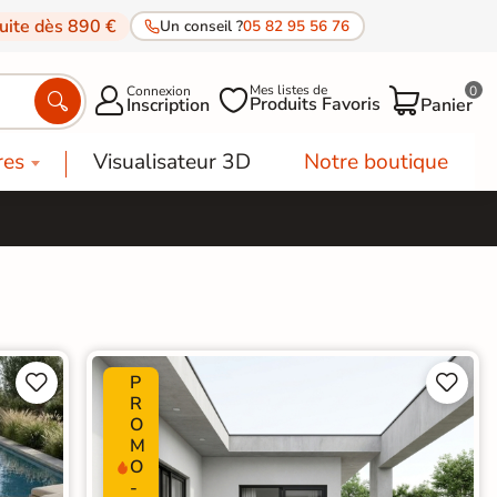
tuite dès 890 €
Un conseil ?
05 82 95 56 76
Mes listes de
Connexion
0




Produits Favoris
Inscription
Panier
res
Visualisateur 3D
Notre boutique
P




R
O
M
O
-