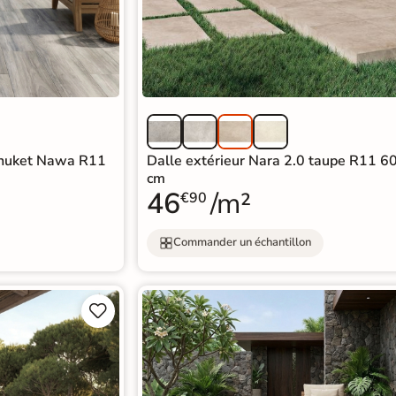
 Phuket Nawa R11
Dalle extérieur Nara 2.0 taupe R11 
cm
46
/m²
€90
Commander un échantillon

