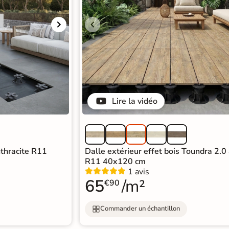
Lire la vidéo
nthracite R11
Dalle extérieur effet bois Toundra 2.0
R11 40x120 cm
1 avis
65
/m²
€90
Commander un échantillon