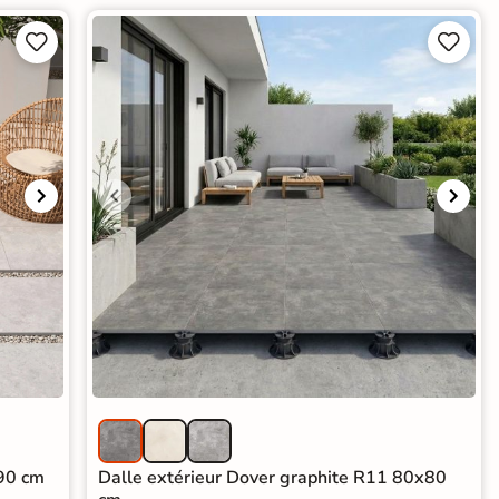




x90 cm
Dalle extérieur Dover graphite R11 80x80