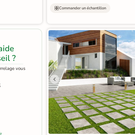
Commander un échantillon
aide
eil ?
arrelage vous
6
r