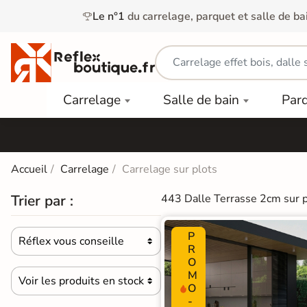
Le n°1
du carrelage, parquet et salle de ba
Carrelage
Mobilier
Parquet
Carrelage
Salle de bain
Par
Intérieur
et
Stratifié
squ'à
50%
Vasque
Carrelage
Parquet
PAR
Extérieur
Contrecollé
TYPE
Douche
relages
Accueil
Carrelage
Carrelage sur plots
Dalle
Lames
aïences
Terrasse
Baignoires
Trier par :
443 Dalle Terrasse 2cm sur p
PAR
PVC
Sur Plot
et Balnéos
squ'à
COULEUR
40%
Carrelage
Dalles
P
WC
Réflex vous conseille
Salle de

Stratifié
R
PVC
Bain
O
Bois
Carrelage
quets
M
Voir les produits en stock
Lames

Colle &
Salle de
ols
O
clair
Finition
Bain
-
tifiés