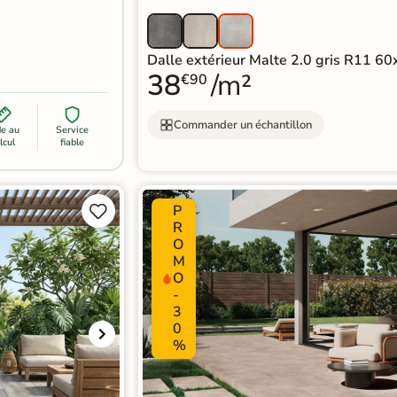
Dalle extérieur Malte 2.0 gris R11 6
38
/m²
€90
Commander un échantillon
de au
Service
lcul
fiable
P


R
O
M
O
-
3
0
%