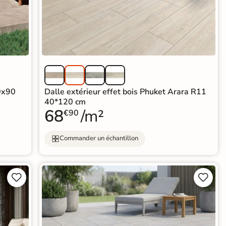
60x90
Dalle extérieur effet bois Phuket Arara R11
40*120 cm
68
/m²
€90
Commander un échantillon



