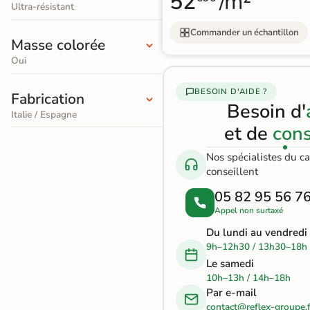
52
/m²
effet
Ultra-résistant
3D
pierre
Commander un échantillon
Masse colorée
naturelle
Rendu
Testez
Simple,
Oui
réaliste
plusieurs
rapide
en
références
et gratuit
Carrelage
temps
BESOIN D'AIDE ?
Fabrication
réel
effet
Besoin d'
Italie / Espagne
Tester le
béton
et de
cons
simulateur 3D
Carrelage
Nos spécialistes du c
Aucune inscription requise
conseillent
effet
05 82 95 56 7
métal
Appel non surtaxé
Carrelage
Du lundi au vendredi
9h–12h30 / 13h30–18h
moderne
Le samedi
10h–13h / 14h–18h
Carrelage
Par e-mail
effet
contact@reflex-groupe.f