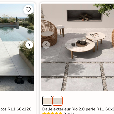


eucos R11 60x120
Dalle extérieur Rio 2.0 perle R11 60