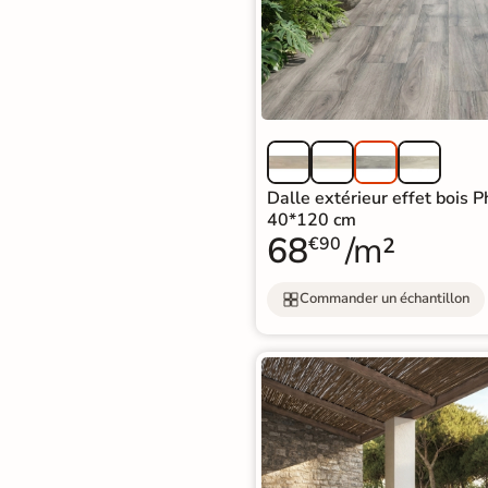
Carrelage extra fin
Voir tous les
formats
PAR FINITION
Carrelage poli /
Dalle extérieur effet bois
40*120 cm
semi-poli
68
/m²
€90
Carrelage brillant
Commander un échantillon
Échantillons gratuits
ÉCHANTILLONS
GRATUITS
Échantillons
GRATUITS
*