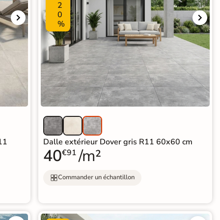
2
0
%
11
Dalle extérieur Dover gris R11 60x60 cm
40
/m²
€91
Commander un échantillon