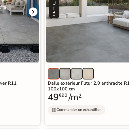
U
T
É
lver R11
Dalle extérieur Futur 2.0 anthracite R
100x100 cm
49
/m²
€90
Commander un échantillon