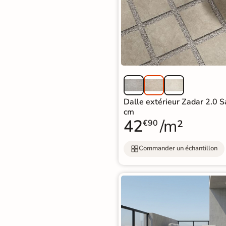
Carrelage extra fin
Voir tous les
formats
PAR FINITION
Carrelage poli /
Dalle extérieur Zadar 2.0 
semi-poli
cm
42
/m²
€90
Carrelage brillant
Commander un échantillon
Échantillons gratuits
SIMULATEUR 3D
Visualisez
avant