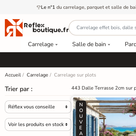
Le n°1
du carrelage, parquet et salle de ba
Carrelage
Mobilier
Parquet
Carrelage
Salle de bain
Par
Intérieur
et
Stratifié
squ'à
50%
Vasque
Carrelage
Parquet
PAR
Extérieur
Contrecollé
TYPE
Douche
relages
Accueil
Carrelage
Carrelage sur plots
Dalle
Lames
aïences
Terrasse
Baignoires
Trier par :
443 Dalle Terrasse 2cm sur p
PAR
PVC
Sur Plot
et Balnéos
squ'à
COULEUR
40%
Carrelage
Dalles
N
WC
Réflex vous conseille
Salle de

Stratifié
O
PVC
Bain
U
Bois
Carrelage
quets
V
Voir les produits en stock
Lames

Colle &
Salle de
ols
E
clair
Finition
Bain
A
tifiés