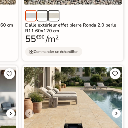
0x60 cm
Dalle extérieur effet pierre Ronda 2.0 perle
R11 60x120 cm
55
/m²
€90
Commander un échantillon



