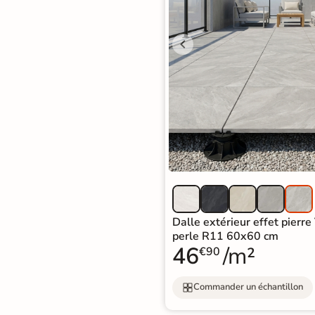
d'acheter
Utilisez notre simulateur
de carrelage en 3D pour
afficher nos produits
dans
votre maison
3D
3D
Rendu
Testez
Simple,
réaliste
plusieurs
rapide
en
références
et gratuit
Dalle extérieur effet pierre
temps
perle R11 60x60 cm
réel
46
/m²
€90
Tester le
simulateur 3D
Commander un échantillon
Aucune inscription requise