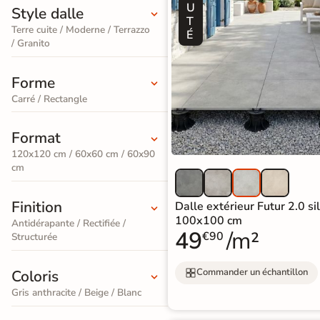
PVC
U
Style dalle
Stratifié
Par
T
bâton
Terre cuite / Moderne / Terrazzo
Pièces
É
squ'à
Bois
30%
Meuble
/ Granito
rompu
naturel
Par
vasque
Format
Forme
Stratifié
ments de
Meuble de
PAR
Carré / Rectangle
Par
e de Bains
Bois
COULEUR
Coloris
rangement
Format
gris
Sol
squ'à
Promos &
50%
Vasque et
120x120 cm / 60x60 cm / 60x90
Destockage
PVC
Stratifié
cm
lavabo
Clair
Bois
 en
Finition
Mitigeur de
Dalle extérieur Futur 2.0 si
PAR
foncé
tockage
Sol
100x100 cm
Antidérapante / Rectifiée /
lavabo et
49
/m²
EFFET
€90
Structurée
PVC
PAR
vasque
Carreaux
Gris
FORMAT
Commander un échantillon
Coloris
de
Miroir
Stratifié
Gris anthracite / Beige / Blanc
Sol
ciment
Eclairage
Lame