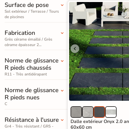
PVC
Surface de pose
Terrazzo
salle de
standard
Foncé
Sol extérieur / Terrasse / Tours
/ Granito
bain
de piscines
Stratifié
Accessoires pour la pose de sols souples
Carrelage
Accessoires
Lame
Fabrication
imitation
large
Grès cérame émaillé / Grès
cérame épaisseur 2...
SIMULATEUR 3D
travertin
XXL
Visualisez
Carrelage
Norme de glissance
Stratifié
avant
R pieds chaussés
imitation
d'acheter
Spécial
R11 - Très antidérapant
parquet
Salle de
Utilisez notre simulateur
Norme de glissance
Bain
Carrelage
de carrelage en 3D pour
R pieds nues
afficher nos produits
dans
effet
Accessoires pour la pose de parquets et stratifiés
C
votre maison
marbre
Résistance à l'usure
Dalle extérieur Onyx 2.0 a
Carrelage
3D
Gr4 - Très résistant / GR5 -
60x60 cm