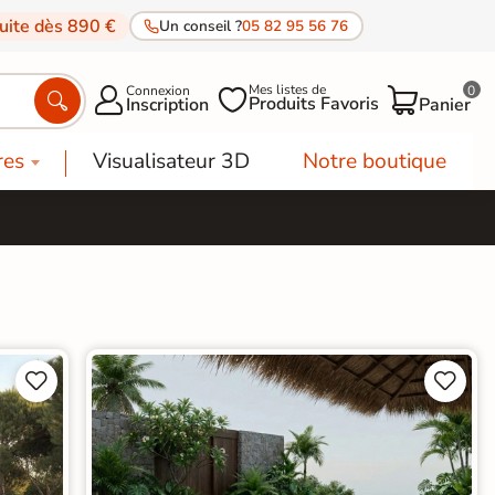
tuite dès 890 €
Un conseil ?
05 82 95 56 76
Mes listes de
Connexion
0




Produits Favoris
Inscription
Panier
res
Visualisateur 3D
Notre boutique



