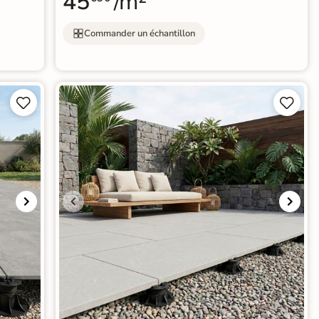
45
/m²
Commander un échantillon



