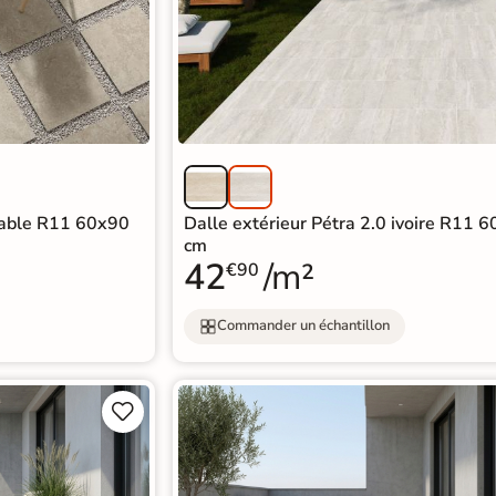
Sable R11 60x90
Dalle extérieur Pétra 2.0 ivoire R11 
cm
42
/m²
€90
Commander un échantillon

