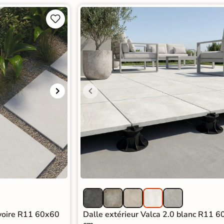


ivoire R11 60x60
Dalle extérieur Valca 2.0 blanc R11 