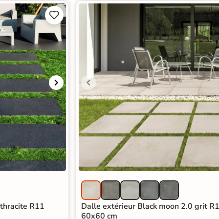


nthracite R11
Dalle extérieur Black moon 2.0 grit R
60x60 cm