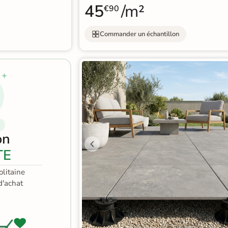
45
/m²
€90
Commander un échantillon
on
TE
litaine
'achat