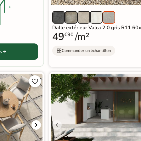
Dalle extérieur Valca 2.0 gris R11 6
49
/m²
€90
Commander un échantillon
s

