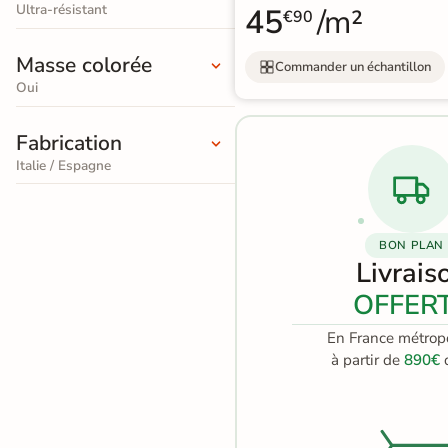
effet
Ultra-résistant
45
/m²
3D
€90
pierre
Masse colorée
Commander un échantillon
naturelle
Rendu
Testez
Simple,
Oui
réaliste
plusieurs
rapide
en
références
et gratuit
Carrelage
temps
Fabrication
réel
effet
Italie / Espagne
Tester le
béton
simulateur 3D
Carrelage
Aucune inscription requise
BON PLAN
effet
Livrais
métal
OFFER
Carrelage
En France métropo
à partir de
890€
d
moderne
Carrelage
effet