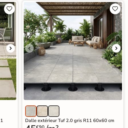




11
Dalle extérieur Tuf 2.0 gris R11 60x60 cm
€90