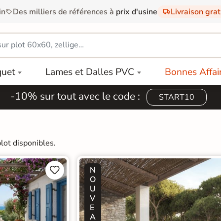
in
Des milliers de références à
prix d'usine
Livraison gra
quet
Lames et Dalles PVC
Bonnes Affai
-10% sur tout avec le code :
START10
lot disponibles.
N


O
U
V
E
A