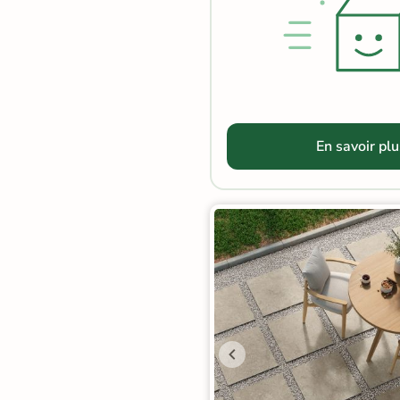
Terre
cuite &
tomette
Parement
En savoir plu
mural
intérieur
PAR FORME &
DIMENSION
Carrelage
hexagonal
Carrelage très
grand format