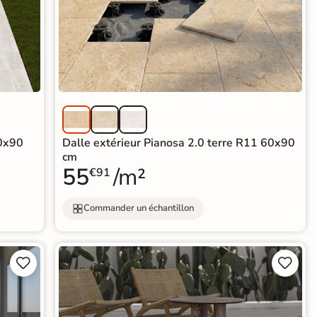
60x90
Dalle extérieur Pianosa 2.0 terre R11 60x90
cm
55
/m²
€91
Commander un échantillon



