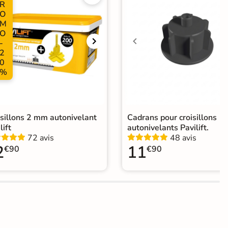
R
O
ape
Ancien carrelage
M
O
-
agne
2
0
elage terrasse effet pierre naturelle
|
Carrelage 60x120
|
%
elage Beige
|
Carrelage travertin extérieur 10mm
|
elage extérieur grand format
isillons 2 mm autonivelant
Cadrans pour croisillons
lift
autonivelants Pavilift.
72 avis
48 avis
2
11
€90
€90