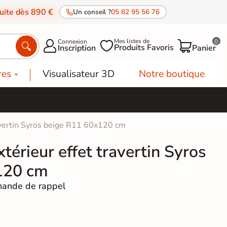
tuite dès 890 €
Un conseil ?
05 82 95 56 76
Mes listes de
Connexion
0




Produits Favoris
Inscription
Panier
res
Visualisateur 3D
Notre boutique
ravertin Syros beige R11 60x120 cm
térieur effet travertin Syros
120 cm
ande de rappel