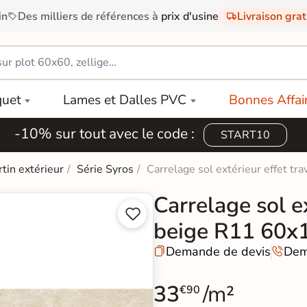
in
Des milliers de références à
prix d'usine
Livraison gra
quet
Lames et Dalles PVC
Bonnes Affai
-10% sur tout avec le code :
START10
rtin extérieur
Série Syros
Carrelage sol extérieur effet t
Carrelage sol ex


beige R11 60x
Demande de devis
Dem


33
/m²
€90