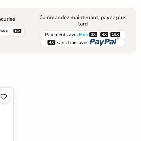
Commandez maintenant, payez plus
curisé
tard





Paiements
avec
Floa


sans frais avec

