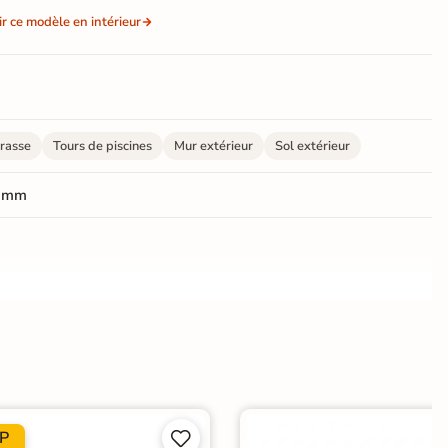
ir ce modèle en intérieur
rasse
Tours de piscines
Mur extérieur
Sol extérieur
 mm
ate
P


Choix