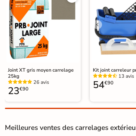
Pose
Coller
Normes
Certification CE
Type de pose
Pose collée
Joint XT gris moyen carrelage
Kit joint carreleur p
25kg
13 avis
54
26 avis
€90
23
€90
Meilleures ventes des carrelages extérieur 