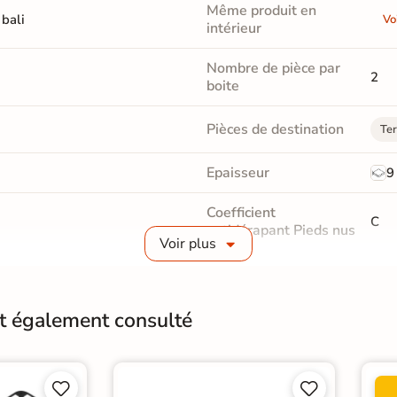
Même produit en
 bali
Vo
intérieur
Nombre de pièce par
2
boite
Pièces de destination
Ter
Epaisseur
9
Coefficient
C
antidérapant Pieds nus
Voir plus
Masse colorée
Non
Finition
M
nt également consulté
Résistant au Gel
Oui




Choix
1er 