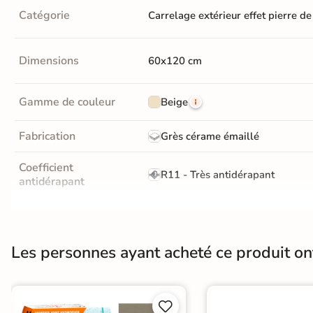
EXPRESS
Catégorie
Carrelage extérieur effet pierre de
Livraison
EXPRESS
Dimensions
60x120 cm
Nous vous
proposons une
Gamme de couleur
Beige
liste de
produits
livrables
chez
Fabrication
Grès cérame émaillé
vous sous 5
jours
Coefficient
R11 - Très antidérapant
antidérapant
Résistance à l'usure
Gr4 - Très résistant
Voir les
produits
Bords
rectifié
Les personnes ayant acheté ce produit o
express
Surface
Antidérapante


Conditionnement
Boite