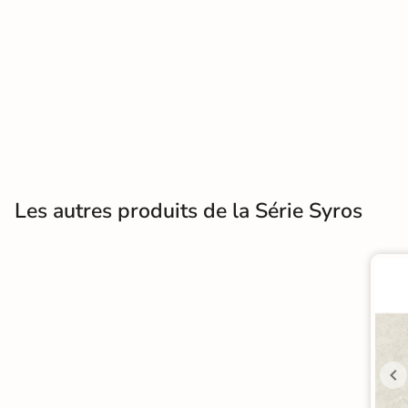
Terre
cuite &
tomette
Parement
mural
intérieur
Les autres produits de la Série Syros
PAR FORME &
DIMENSION
Carrelage
hexagonal
Carrelage très
grand format