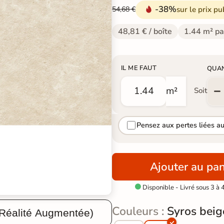
-38%
sur le prix pu
54,68 €
48,81 € / boîte
1.44 m² pa
IL ME FAUT
QUA
m²
Soit
Pensez aux pertes liées a
Ajouter au pan
Disponible - Livré sous 3 à 

Couleurs :
Syros beig
 Réalité Augmentée)