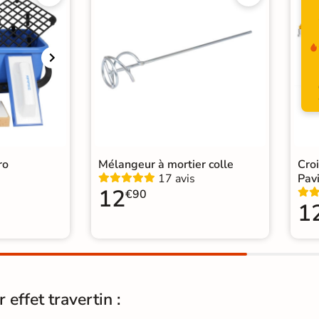
Support
Ch
Origine
Esp
Carr
Catégories
Carr
Carr
ro
Mélangeur à mortier colle
Cro
17 avis
Pavi
12
€90
1
effet travertin :