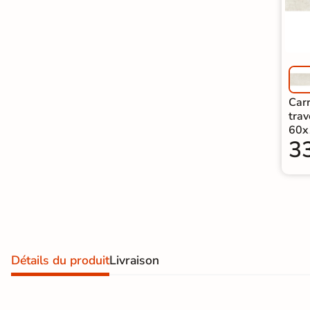
Carrelage extra fin
Voir tous les
formats
PAR FINITION
Carr
trav
Carrelage poli /
60x
3
semi-poli
Carrelage brillant
Échantillons gratuits
Détails du produit
Livraison
5j
LIVRAISON