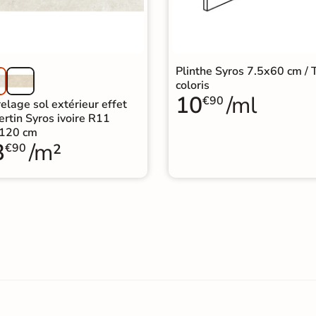
Plinthe Syros 7.5x60 cm / 
coloris
10
/ml
€90
elage sol extérieur effet
ertin Syros ivoire R11
120 cm
3
/m²
€90