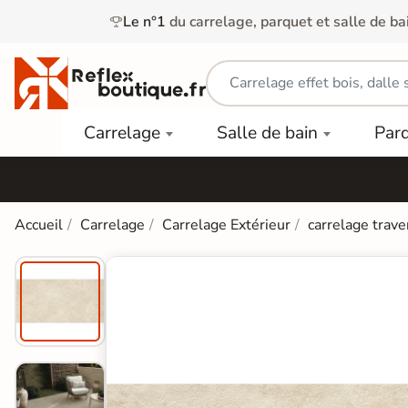
Le n°1
du carrelage, parquet et salle de ba
Carrelage
Mobilier
Parquet
Carrelage
Salle de bain
Par
Intérieur
et
Stratifié
squ'à
50%
Vasque
Carrelage
Parquet
PAR
Extérieur
Contrecollé
TYPE
Douche
relages
Accueil
Carrelage
Carrelage Extérieur
carrelage trave
Dalle
Lames
aïences
Terrasse
Baignoires
PAR
PVC
Sur Plot
et Balnéos
squ'à
COULEUR
40%
Carrelage
Dalles
WC
Salle de
Stratifié
PVC
Bain
Bois
Carrelage
quets
Lames
Colle &
Salle de
ols
clair
Finition
Bain
tifiés