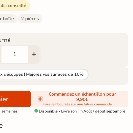
blic conseillé
r boîte
2 pièces
NTITÉ
ux découpes ! Majorez vos surfaces de 10%
Commandez un échantillon pour
ier
9,90€
Frais remboursés sur une future commande
4 semaines
Disponible - Livraison Fin Août / début septembre

e