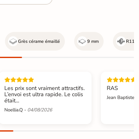
Grès cérame émaillé
9 mm
R11 - 
Les prix sont vraiment attractifs.
RAS
L’envoi est ultra rapide. Le colis
Jean Baptiste.L
était...
Noellia.Q -
04/08/2026