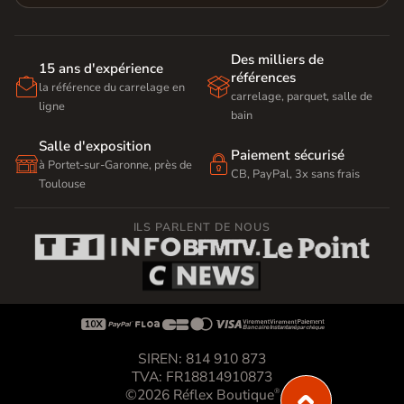
Des milliers de
15 ans d'expérience
références


la référence du carrelage en
carrelage, parquet, salle de
ligne
bain
Salle d'exposition
Paiement sécurisé


à Portet-sur-Garonne, près de
CB, PayPal, 3x sans frais
Toulouse
ILS PARLENT DE NOUS









SIREN: 814 910 873
TVA: FR18814910873
©2026 Réflex Boutique
®