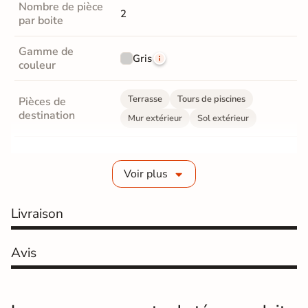
Nombre de pièce
2
par boite
Gamme de
Gris
couleur
Terrasse
Tours de piscines
Pièces de
destination
Mur extérieur
Sol extérieur
Fabrication
Grès cérame émaillé
Voir plus
Epaisseur
10 mm
Livraison
Coefficient
R10 - Antidérapant
antidérapant
Avis
Coefficient
antidérapant
B
Pieds nus