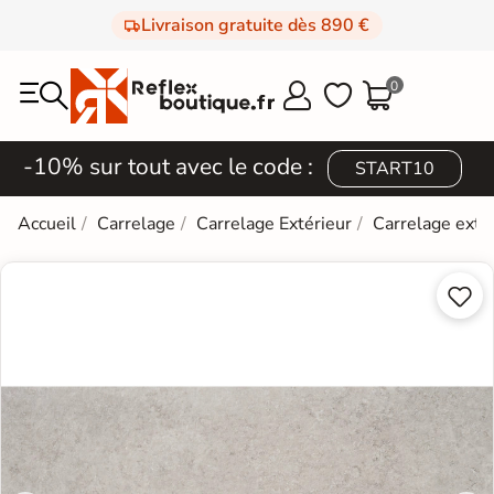
Livraison gratuite dès 890 €
0



-10% sur tout avec le code :
START10
Accueil
Carrelage
Carrelage Extérieur
Carrelage extér

