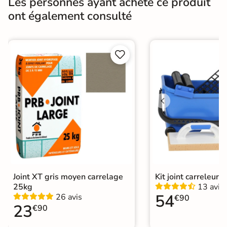
Les personnes ayant acheté ce produit
Résistance à
Gr4 - Très résistant
ont également consulté
l'usure
Masse colorée
Non


Bords
rectifié
Finition
Mate
Surface
Antidérapante
Résistant au Gel
Oui
Conditionnement
Boite
Choix
Joint XT gris moyen carrelage
Kit joint carreleur p
1er Choix
25kg
13 avis
54
26 avis
€90
Pose
Coller
23
€90
Support
Chape
Ancien carrelage