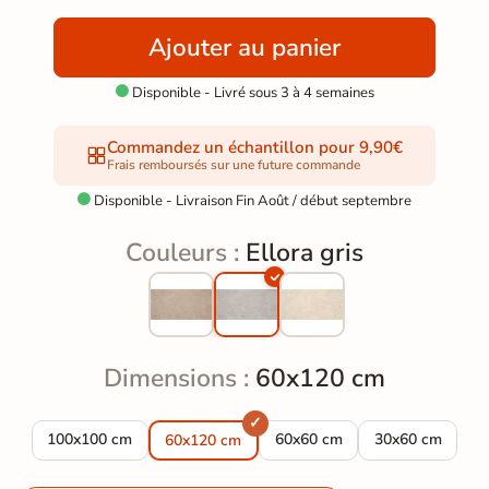
Ajouter au panier
Disponible - Livré sous 3 à 4 semaines

Commandez un échantillon pour 9,90€
Frais remboursés sur une future commande
Disponible - Livraison Fin Août / début septembre

Couleurs :
Ellora gris
Dimensions :
60x120 cm
Carrelage sol extérieur effet pierre Ellora gris R10 100*100 cm
Carrelage sol extérieur effet p
Carrelage sol ex
100x100 cm
60x60 cm
30x60 cm
60x120 cm