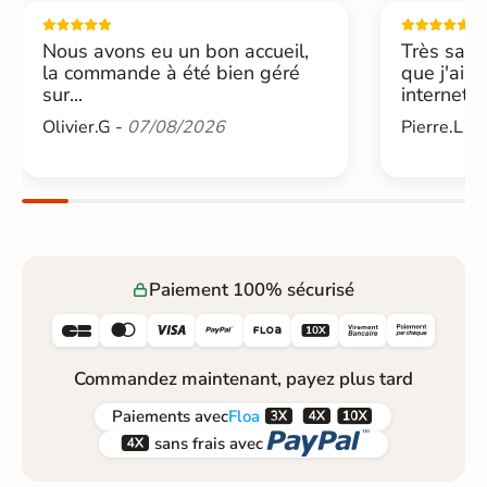
Nous avons eu un bon accueil,
Très sati
la commande à été bien géré
que j'ai 
sur...
internet....
Olivier.G -
07/08/2026
Pierre.L -
Paiement 100% sécurisé






Commandez maintenant, payez plus tard



Paiements
avec
Floa


sans frais avec