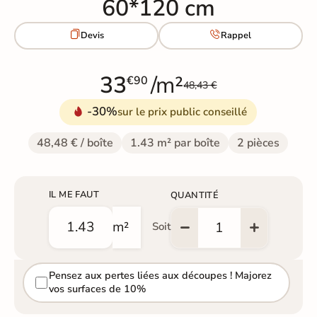
60*120 cm


Devis
Rappel
33
/m²
€90
48,43 €
-30%
sur le prix public conseillé
48,48 € / boîte
1.43 m² par boîte
2 pièces
IL ME FAUT
QUANTITÉ
m²
Soit
Pensez aux pertes liées aux découpes ! Majorez
vos surfaces de 10%