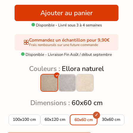
Ajouter au panier
Disponible - Livré sous 3 à 4 semaines

Commandez un échantillon pour 9,90€
Frais remboursés sur une future commande
Disponible - Livraison Fin Août / début septembre

Couleurs :
Ellora naturel
Dimensions :
60x60 cm
Carrelage sol extérieur effet pierre Ellora naturel R10 100*100
Carrelage sol extérieur effet pierre Ellora na
Carrelage sol ex
100x100 cm
60x120 cm
30x60 cm
60x60 cm