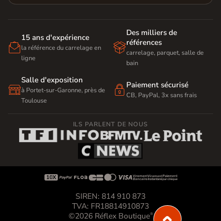
Des milliers de
15 ans d'expérience
références


la référence du carrelage en
carrelage, parquet, salle de
ligne
bain
Salle d'exposition
Paiement sécurisé


à Portet-sur-Garonne, près de
CB, PayPal, 3x sans frais
Toulouse
ILS PARLENT DE NOUS









SIREN: 814 910 873
TVA: FR18814910873
©2026 Réflex Boutique
®