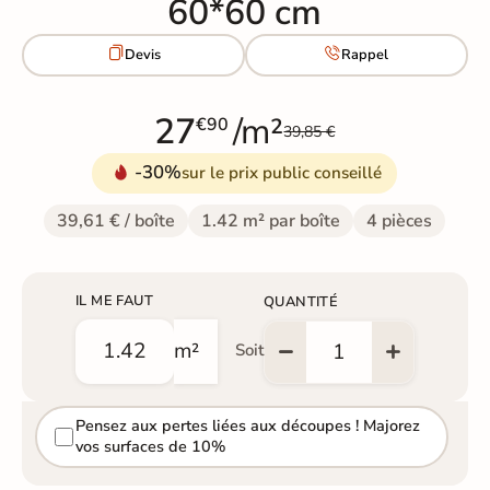
60*60 cm


Devis
Rappel
27
/m²
€90
39,85 €
-30%
sur le prix public conseillé
39,61 € / boîte
1.42 m² par boîte
4 pièces
IL ME FAUT
QUANTITÉ
m²
Soit
Pensez aux pertes liées aux découpes ! Majorez
vos surfaces de 10%