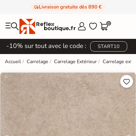
Livraison gratuite dès 890 €
0



-10% sur tout avec le code :
START10
Accueil
Carrelage
Carrelage Extérieur
Carrelage extér

