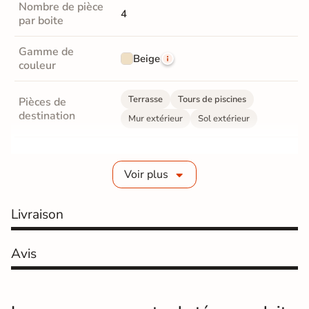
Nombre de pièce
4
par boite
Gamme de
Beige
couleur
Terrasse
Tours de piscines
Pièces de
destination
Mur extérieur
Sol extérieur
Fabrication
Grès cérame émaillé
Voir plus
Epaisseur
10 mm
Livraison
Coefficient
R10 - Antidérapant
antidérapant
Avis
Coefficient
antidérapant
B
Pieds nus