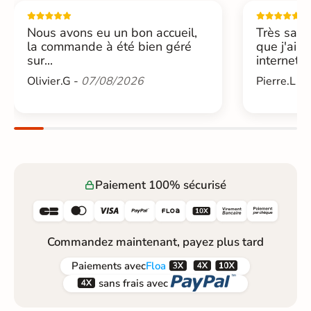
Nous avons eu un bon accueil,
Très sati
la commande à été bien géré
que j'ai 
sur...
internet....
Olivier.G -
07/08/2026
Pierre.L -
Paiement 100% sécurisé






Commandez maintenant, payez plus tard



Paiements
avec
Floa


sans frais avec