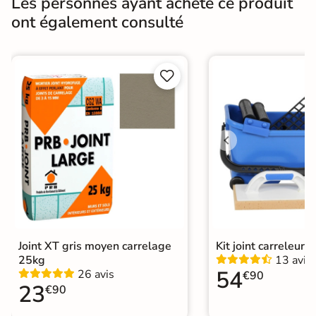
Les personnes ayant acheté ce produit
Résistance à
Gr4 - Très résistant
ont également consulté
l'usure
Masse colorée
Non


Bords
rectifié
Finition
Mate
Surface
Antidérapante
Résistant au Gel
Oui
Conditionnement
Boite
Choix
Joint XT gris moyen carrelage
Kit joint carreleur p
1er Choix
25kg
13 avis
54
26 avis
€90
Pose
Coller
23
€90
Support
Chape
Ancien carrelage