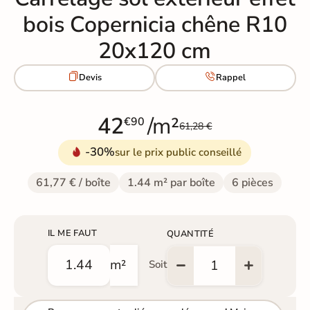
bois Copernicia chêne R10
20x120 cm


Devis
Rappel
42
/m²
€90
61,28 €
-30%
sur le prix public conseillé
61,77 € / boîte
1.44 m² par boîte
6 pièces
IL ME FAUT
QUANTITÉ
m²
Soit