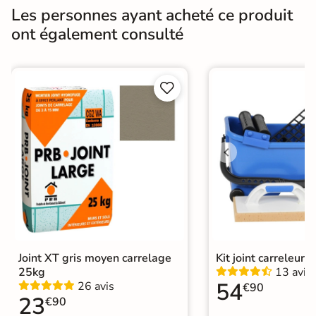
Les personnes ayant acheté ce produit
Résistance à
GR5 - Ultra-résistant
ont également consulté
l'usure
Masse colorée
Oui


Bords
rectifié
Finition
Mate
Surface
Antidérapante
Résistant au Gel
Oui
Conditionnement
Boite
Choix
Joint XT gris moyen carrelage
Kit joint carreleur p
1er Choix
25kg
13 avis
54
26 avis
€90
Pose
Coller
23
€90