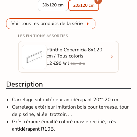
Carrelage sol extérieur effet bois Copernicia c
30x120 cm
20x120 cm
Voir tous les produits de la série
LES FINITIONS ASSORTIES
Plinthe Copernicia 6x120
cm / Tous coloris
12 €90 /ml
18,70 €
Description
Carrelage sol extérieur antidérapant 20*120 cm.
Carrelage extérieur imitation bois pour terrasse, tour
de piscine, allée, trottoir, ...
Grès cérame émaillé coloré masse rectifié,
très
antidérapant R10B.