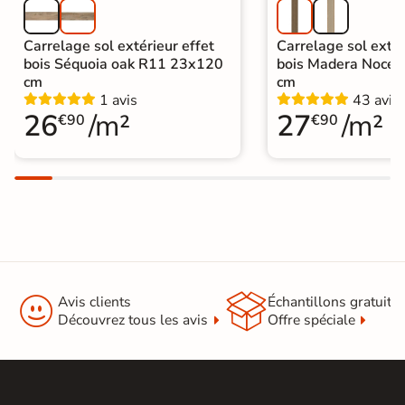
Carrelage sol extérieur effet
Carrelage sol extér
bois Séquoia oak R11 23x120
bois Madera Noce
cm
cm
1 avis
43 avis
26
/m²
27
/m²
€90
€90


Avis clients
Échantillons gratuit
Découvrez tous les avis
Offre spéciale