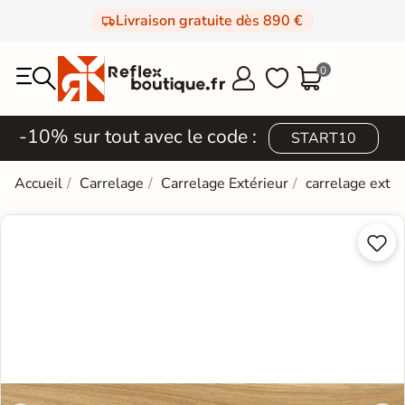
Livraison gratuite dès 890 €
0



-10% sur tout avec le code :
START10
Accueil
Carrelage
Carrelage Extérieur
carrelage extér

