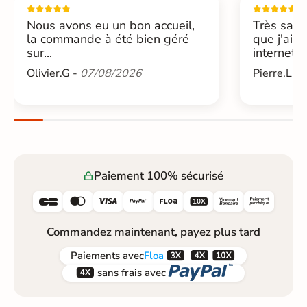
Nous avons eu un bon accueil,
Très sati
la commande à été bien géré
que j'ai 
sur...
internet....
Olivier.G -
07/08/2026
Pierre.L -
Paiement 100% sécurisé






Commandez maintenant, payez plus tard



Paiements
avec
Floa


sans frais avec