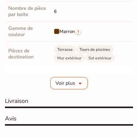
Nombre de pièce
6
par boite
Gamme de
Marron
couleur
Terrasse
Tours de piscines
Pièces de
destination
Mur extérieur
Sol extérieur
Fabrication
Grès cérame émaillé
Voir plus
Epaisseur
10 mm
Livraison
Coefficient
R10 - Antidérapant
antidérapant
Avis
Coefficient
antidérapant
B
Pieds nus