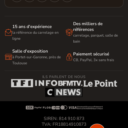
Des milliers de
15 ans d'expérience
références


la référence du carrelage en
carrelage, parquet, salle de
ligne
bain
Salle d'exposition
Paiement sécurisé


à Portet-sur-Garonne, près de
CB, PayPal, 3x sans frais
Toulouse
ILS PARLENT DE NOUS









SIREN: 814 910 873
TVA: FR18814910873