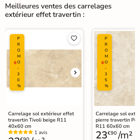
Meilleures ventes des carrelages
Carrelage terrasse effet pierre
extérieur effet travertin :
naturelle
|
Carrelage 60x120
|
Carrelage Beige
|
Catégories
Carrelage travertin extérieur 10mm
|


P
P
Carrelage intérieur / extérieur
R
R
O
O
identique
M
M
|
Carrelage extérieur grand format
O
O
-
-
3
3
0
5
%
%
Carrelage sol extérieur effet
Carrelage sol extér
travertin Tivoli beige R11
pierre travertin Po
40x60 cm
R11 60x60 cm
23
/m²
1 avis
€90
€90