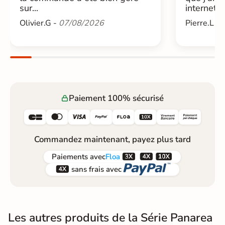
sur...
internet....
Olivier.G -
07/08/2026
Pierre.L -
Paiement 100% sécurisé






Commandez maintenant, payez plus tard



Paiements
avec
Floa


sans frais avec
Les autres produits de la Série Panarea