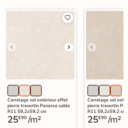


Carrelage sol extérieur effet
Carrelage sol extér
pierre travertin Panarea sable
pierre travertin Pan
R11 59,2x59,2 cm
R11 59,2x59,2 cm
25
/m²
25
/m²
€90
€90