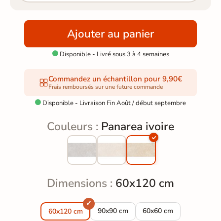
Ajouter au panier
Disponible - Livré sous 3 à 4 semaines

Commandez un échantillon pour 9,90€
Frais remboursés sur une future commande
Disponible - Livraison Fin Août / début septembre

Couleurs :
Panarea ivoire
Dimensions :
60x120 cm
Carrelage sol extérieur effet pierre tr
Carrelage sol extérieur e
90x90 cm
60x60 cm
60x120 cm