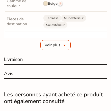
Gamme de
Beige
couleur
Terrasse
Mur extérieur
Pièces de
destination
Sol extérieur
Fabrication
Grès cérame émaillé
Voir plus
Epaisseur
9 mm
Livraison
Coefficient
R11 - Très antidérapant
antidérapant
Avis
Résistance à
Gr4 - Très résistant
l'usure
Masse colorée
Non
Les personnes ayant acheté ce produit
ont également consulté
Bords
rectifié