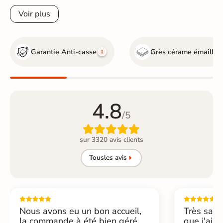
Voir plus
Garantie Anti-casse
Grès cérame émaillé
4.8
/5

sur 3320 avis clients
Tous
les avis
Nous avons eu un bon accueil,
Très sati
la commande à été bien géré
que j'ai 