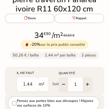
ivoire R11 60x120 cm


Devis
Rappel
34
/m²
€90
43,63 €
-20%
sur le prix public conseillé
50,26 € / boîte
1.44 m² par boîte
2 pièces
IL ME FAUT
QUANTITÉ
m²
Soit
Pensez aux pertes liées aux découpes ! Majorez
vos surfaces de 10%