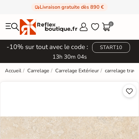
Livraison gratuite dès 890 €
0



-10% sur tout avec le code :
START10
13h 30m 03s
Accueil
Carrelage
Carrelage Extérieur
carrelage trave

