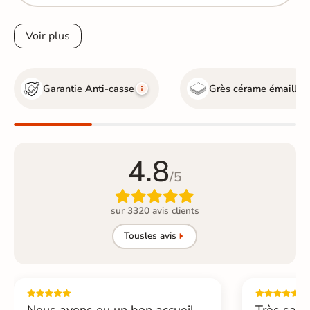
Voir plus
Garantie Anti-casse
Grès cérame émaillé
4.8
/5

sur 3320 avis clients
Tous
les avis
Nous avons eu un bon accueil,
Très sati