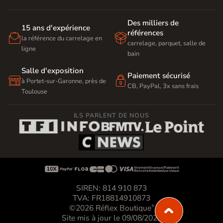
Des milliers de
15 ans d'expérience
références


la référence du carrelage en
carrelage, parquet, salle de
ligne
bain
Salle d'exposition
Paiement sécurisé


à Portet-sur-Garonne, près de
CB, PayPal, 3x sans frais
Toulouse
ILS PARLENT DE NOUS









SIREN: 814 910 873
TVA: FR18814910873
©2026 Réflex Boutique
®
Site mis à jour le 09/08/2026