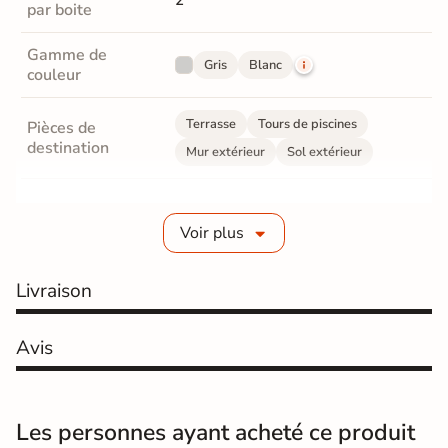
2
par boite
Gamme de
Gris
Blanc
couleur
Terrasse
Tours de piscines
Pièces de
destination
Mur extérieur
Sol extérieur
Fabrication
Grès cérame émaillé
Voir plus
Epaisseur
10 mm
Livraison
Coefficient
R11 - Très antidérapant
antidérapant
Avis
Coefficient
antidérapant
C
Pieds nus
Les personnes ayant acheté ce produit
Résistance à