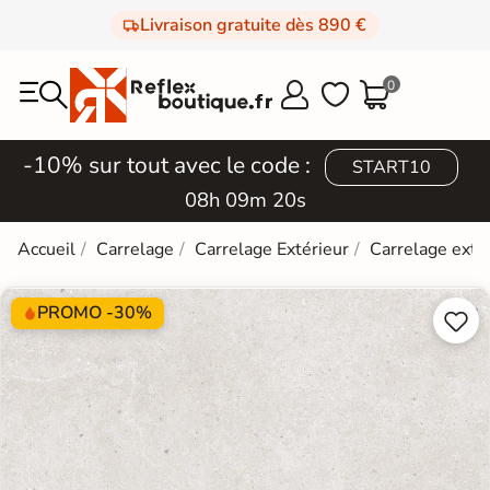
Livraison gratuite dès 890 €
0



-10% sur tout avec le code :
START10
08h 09m 19s
Accueil
Carrelage
Carrelage Extérieur
Carrelage extér
PROMO -30%

