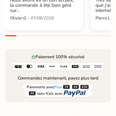
la commande à été bien géré
que j'ai 
sur...
internet....
Olivier.G -
07/08/2026
Pierre.L -
Paiement 100% sécurisé






Commandez maintenant, payez plus tard



Paiements
avec
Floa


sans frais avec