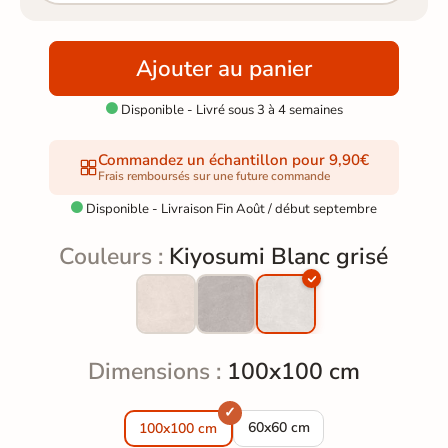
Ajouter au panier
Disponible - Livré sous 3 à 4 semaines

Commandez un échantillon pour 9,90€
Frais remboursés sur une future commande
Disponible - Livraison Fin Août / début septembre

Couleurs :
Kiyosumi Blanc grisé
Dimensions :
100x100 cm
Carrelage sol extérieur effet 
60x60 cm
100x100 cm