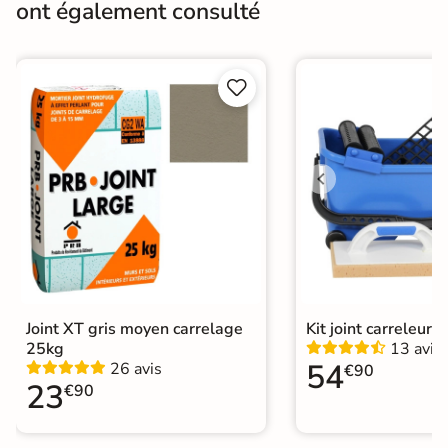
Gr4 - Très résistant
ont également consulté
l'usure
Masse colorée
Non


Bords
rectifié
Finition
Mate
Surface
Antidérapante
Résistant au Gel
Oui
Conditionnement
Boite
Choix
Joint XT gris moyen carrelage
Kit joint carreleur p
1er Choix
25kg
13 avis
54
26 avis
€90
Pose
Coller
23
€90
Support
Chape
Ancien carrelage