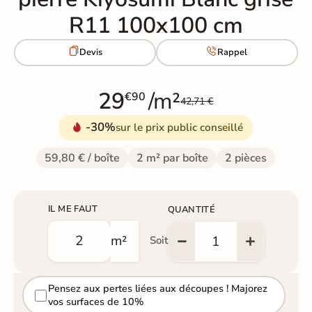
R11 100x100 cm


Devis
Rappel
29
/m²
€90
42,71 €
-30%
sur le prix public conseillé
59,80 € / boîte
2 m² par boîte
2 pièces
IL ME FAUT
QUANTITÉ
m²
Soit
Pensez aux pertes liées aux découpes ! Majorez
vos surfaces de 10%