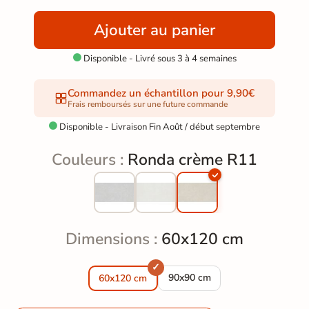
Ajouter au panier
Disponible - Livré sous 3 à 4 semaines

Commandez un échantillon pour 9,90€
Frais remboursés sur une future commande
Disponible - Livraison Fin Août / début septembre

Couleurs :
Ronda crème R11
Dimensions :
60x120 cm
Carrelage sol extérieur moder
90x90 cm
60x120 cm