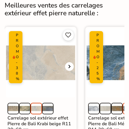
Meilleures ventes des carrelages
Normes
Certification CE
extérieur effet pierre naturelle :
Origine
Espagne
Type de pose
Pose collée


P
P
R
R
Carrelage terrasse moderne
|
O
O
Catégories
Carrelage 60x120
|
Carrelage Beige
M
M
|
Carrelage extérieur grand format
O
O
-
-
3
2
8
5
%
%
Carrelage sol extérieur effet
Carrelage sol extér
Pierre de Bali Krabi beige R11
Pierre de Bali Mété