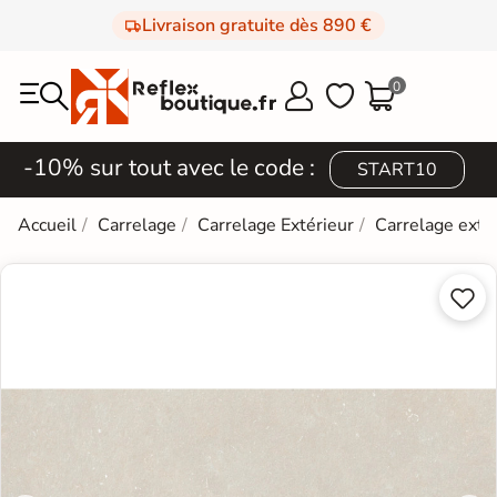
Livraison gratuite dès 890 €
0



-10% sur tout avec le code :
START10
Accueil
Carrelage
Carrelage Extérieur
Carrelage extér

