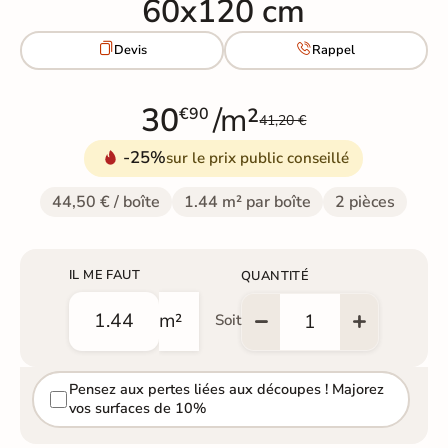
60x120 cm


Devis
Rappel
30
/m²
€90
41,20 €
-25%
sur le prix public conseillé
44,50 € / boîte
1.44 m² par boîte
2 pièces
IL ME FAUT
QUANTITÉ
m²
Soit
Pensez aux pertes liées aux découpes ! Majorez
vos surfaces de 10%