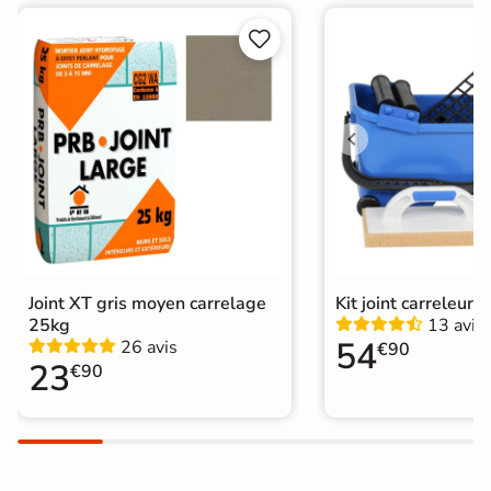
Finition
Mate


Surface
Antidérapante
Nombres de
15
tampons
Résistant au Gel
Oui
Variation de la
V2
couleur
Conditionnement
Joint XT gris moyen carrelage
Kit joint carreleur p
Boite
25kg
13 avis
54
26 avis
€90
Choix
1er Choix
23
€90
Pose
Coller
Support
Chape
Ancien carrelage