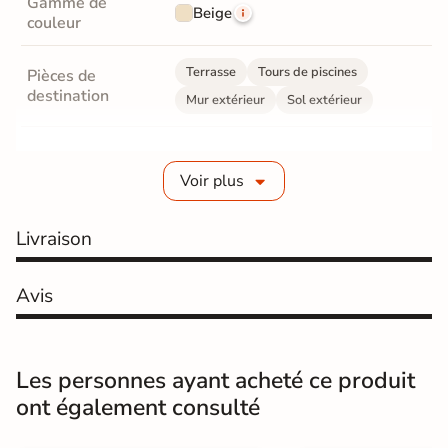
Gamme de
Beige
couleur
Terrasse
Tours de piscines
Pièces de
destination
Mur extérieur
Sol extérieur
Fabrication
Grès cérame émaillé
Voir plus
Epaisseur
9 mm
Livraison
Coefficient
R11 - Très antidérapant
antidérapant
Avis
Résistance à
Gr4 - Très résistant
l'usure
Masse colorée
Non
Les personnes ayant acheté ce produit
ont également consulté
Bords
rectifié