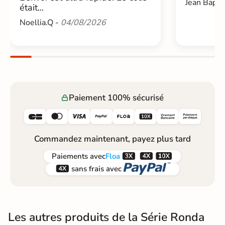
Jean Bapti
était...
Noellia.Q -
04/08/2026
Paiement 100% sécurisé






Commandez maintenant, payez plus tard



Paiements
avec
Floa


sans frais avec
Les autres produits de la Série Ronda