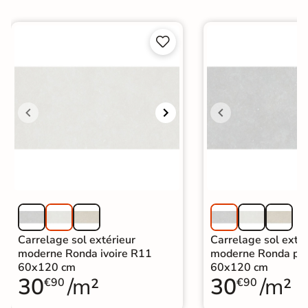


Carrelage sol extérieur
Carrelage sol extér
moderne Ronda ivoire R11
moderne Ronda pe
60x120 cm
60x120 cm
30
/m²
30
/m²
€90
€90