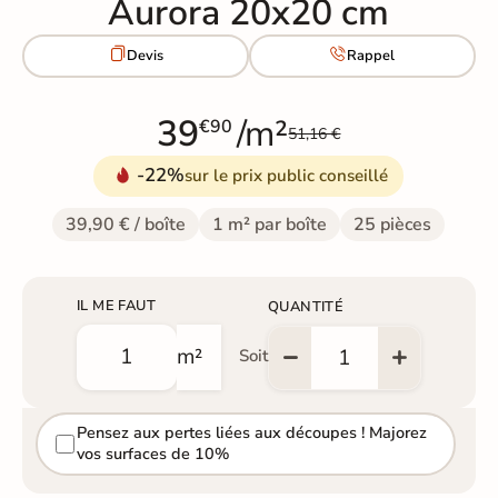
Aurora 20x20 cm


Devis
Rappel
39
/m²
€90
51,16 €
-22%
sur le prix public conseillé
39,90 € / boîte
1 m² par boîte
25 pièces
IL ME FAUT
QUANTITÉ
m²
Soit
Pensez aux pertes liées aux découpes ! Majorez
vos surfaces de 10%