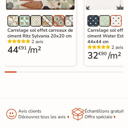
identique
|
Carrelage sol cuisine
|
Carrelage salon moderne
|
Carrelage Chambre
|
Carrelage WC
Carrelage sol effet carreaux de
Carrelage sol effet
ciment Ritz Sylvania 20x20 cm
ciment Water Estre
2 avis
44x44 cm
44
/m²
2 avis
€91
32
/m²
€90


Avis clients
Échantillons gratuit
Découvrez tous les avis
Offre spéciale