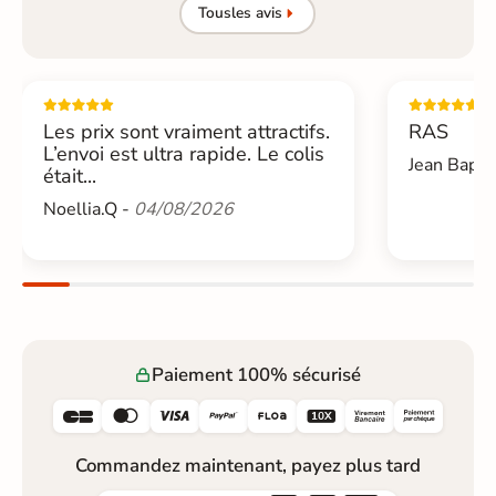
Tous
les avis
Les prix sont vraiment attractifs.
RAS
L’envoi est ultra rapide. Le colis
Jean Bapti
était...
Noellia.Q -
04/08/2026
Paiement 100% sécurisé






Commandez maintenant, payez plus tard