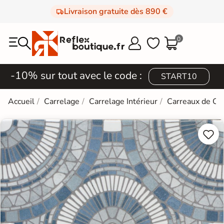
Livraison gratuite dès 890 €
0



-10% sur tout avec le code :
START10
Accueil
Carrelage
Carrelage Intérieur
Carreaux de Ci

