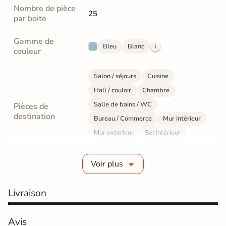
Nombre de pièce
25
par boite
Gamme de
Bleu
Blanc
couleur
Salon / séjours
Cuisine
Hall / couloir
Chambre
Salle de bains / WC
Pièces de
destination
Bureau / Commerce
Mur intérieur
Mur extérieur
Sol intérieur
Sol extérieur
Voir plus
Fabrication
Grès cérame émaillé
Livraison
Epaisseur
7 mm
Coefficient
Avis
R10 - Antidérapant