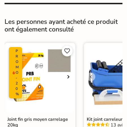
antidérapant
Résistance à
Gr4 - Très résistant
l'usure
Les personnes ayant acheté ce produit
ont également consulté
Masse colorée
Non
Type de motif
Motif unique


P
R
Bords
Non-rectifié
O
M
Finition
Mate
O
-
2
Surface
Lisse
Antidérapante
0
%
Résistant au Gel
Oui
Pièce humides
Oui
Joint fin gris moyen carrelage
Kit joint carreleur p
Plancher
20kg
13 avis
Oui