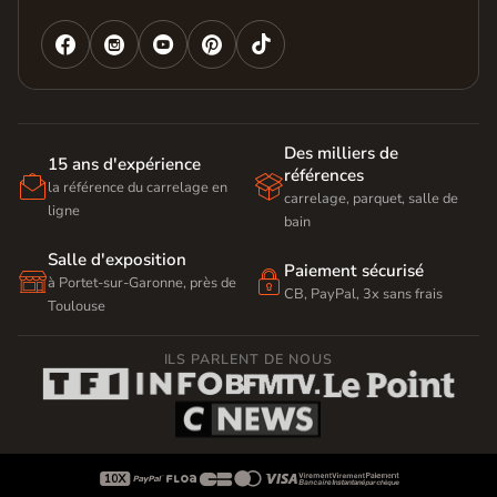




Des milliers de
15 ans d'expérience
références


la référence du carrelage en
carrelage, parquet, salle de
ligne
bain
Salle d'exposition
Paiement sécurisé


à Portet-sur-Garonne, près de
CB, PayPal, 3x sans frais
Toulouse
ILS PARLENT DE NOUS








