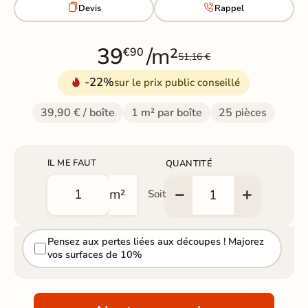


Devis
Rappel
39
/m²
€90
51,16 €
-22%
sur le prix public conseillé
39,90 € / boîte
1 m² par boîte
25 pièces
IL ME FAUT
QUANTITÉ
m²
Soit
Pensez aux pertes liées aux découpes ! Majorez
vos surfaces de 10%