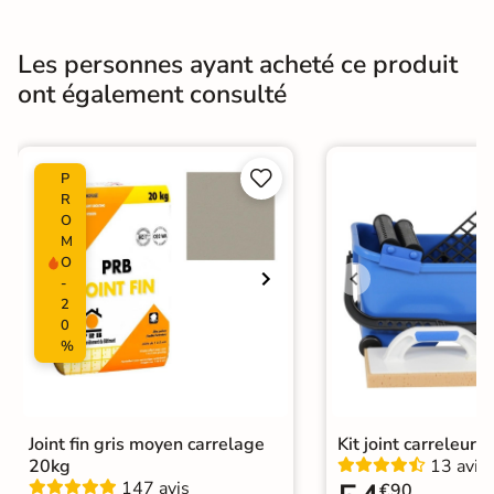
Résistance à
Gr4 - Très résistant
l'usure
Les personnes ayant acheté ce produit
ont également consulté
Masse colorée
Non
Bords
Non-rectifié


P
R
Finition
Mate
O
M
Surface
Lisse
Antidérapante
O
-
2
Résistant au Gel
Oui
0
%
Pièce humides
Oui
Plancher
Oui
Chauffant
Joint fin gris moyen carrelage
Kit joint carreleur p
20kg
13 avis
Conditionnement
Boite
147 avis
€90