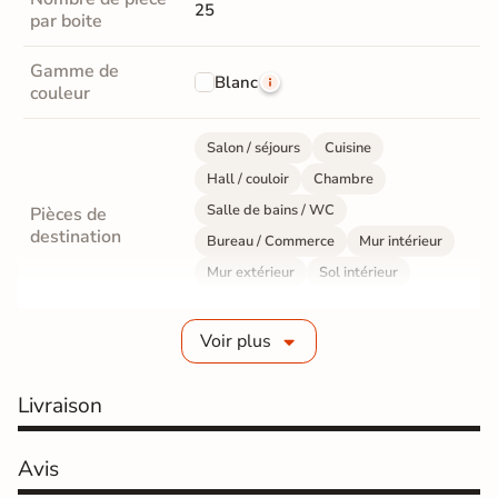
25
par boite
Gamme de
Blanc
couleur
Salon / séjours
Cuisine
Hall / couloir
Chambre
Salle de bains / WC
Pièces de
destination
Bureau / Commerce
Mur intérieur
Mur extérieur
Sol intérieur
Sol extérieur
Voir plus
Fabrication
Grès cérame émaillé
Livraison
Epaisseur
7 mm
Coefficient
Avis
R10 - Antidérapant
antidérapant