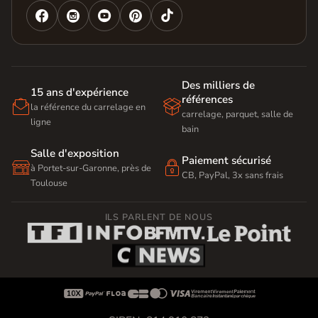




Des milliers de
15 ans d'expérience
références


la référence du carrelage en
carrelage, parquet, salle de
ligne
bain
Salle d'exposition
Paiement sécurisé


à Portet-sur-Garonne, près de
CB, PayPal, 3x sans frais
Toulouse
ILS PARLENT DE NOUS








