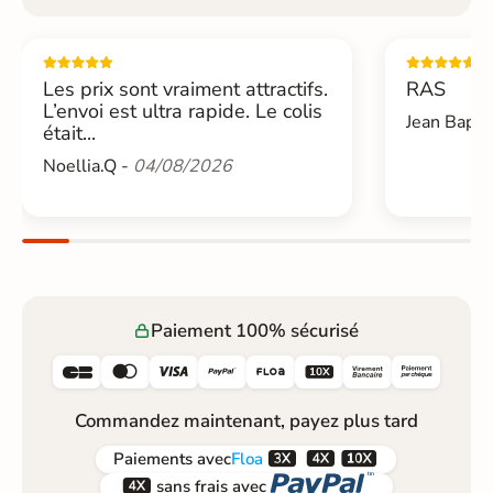
Les prix sont vraiment attractifs.
RAS
L’envoi est ultra rapide. Le colis
Jean Bapti
était...
Noellia.Q -
04/08/2026
Paiement 100% sécurisé






Commandez maintenant, payez plus tard



Paiements
avec
Floa


sans frais avec