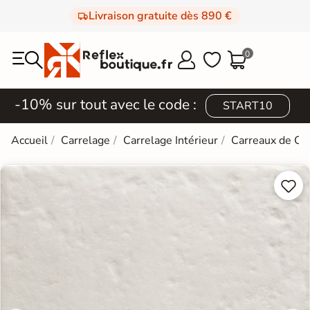
Livraison gratuite dès 890 €
0



-10% sur tout avec le code :
START10
Accueil
Carrelage
Carrelage Intérieur
Carreaux de Ci

