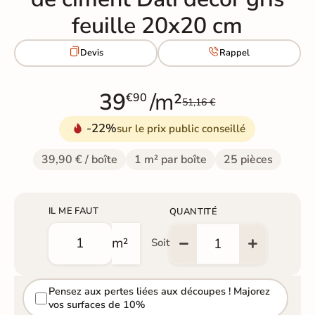
feuille 20x20 cm


Devis
Rappel
39
/m²
€90
51,16 €
-22%
sur le prix public conseillé
39,90 € / boîte
1 m² par boîte
25 pièces
IL ME FAUT
QUANTITÉ
m²
Soit
Pensez aux pertes liées aux découpes ! Majorez
vos surfaces de 10%