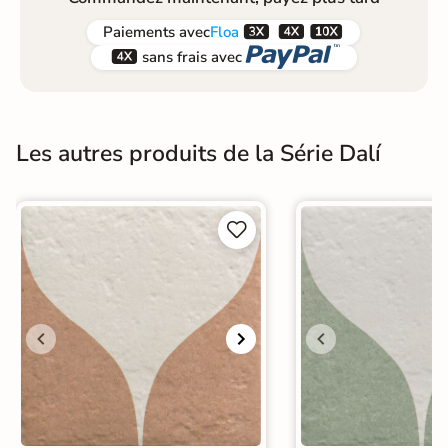



Paiements
avec
Floa


sans frais avec
Les autres produits de la Série Dalí

