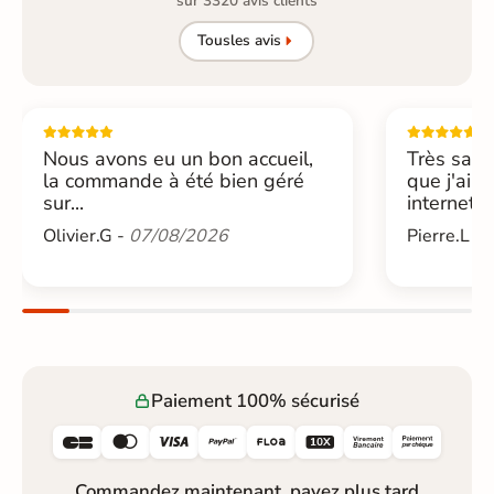
sur 3320 avis clients
Tous
les avis
Nous avons eu un bon accueil,
Très sati
la commande à été bien géré
que j'ai 
sur...
internet....
Olivier.G -
07/08/2026
Pierre.L -
Paiement 100% sécurisé






Commandez maintenant, payez plus tard