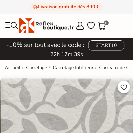
Livraison gratuite dès 890 €
0



-10% sur tout avec le code :
START10
22h 17m 38s
Accueil
Carrelage
Carrelage Intérieur
Carreaux de Ci

