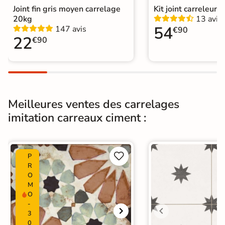
Joint fin gris moyen carrelage
Kit joint carreleur p
Plancher
20kg
13 avis
Oui
Chauffant
54
147 avis
€90
22
€90
Conditionnement
Boite
Choix
1er Choix
Pose
Coller
Meilleures ventes des carrelages
imitation carreaux ciment :
Support
Chape
Ancien carrelage
Normes
Certification CE


P
Origine
Espagne
R
O
M
Type de pose
Pose collée
O
-
Carrelage carreaux de ciment
|
3
Carrelage Gris
|
0