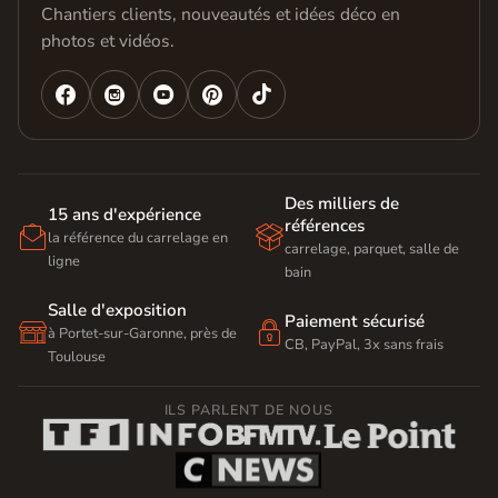
Chantiers clients, nouveautés et idées déco en
photos et vidéos.




Des milliers de
15 ans d'expérience
références


la référence du carrelage en
carrelage, parquet, salle de
ligne
bain
Salle d'exposition
Paiement sécurisé


à Portet-sur-Garonne, près de
CB, PayPal, 3x sans frais
Toulouse
ILS PARLENT DE NOUS