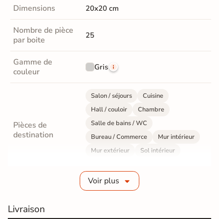
Dimensions
20x20 cm
Nombre de pièce
25
par boite
Gamme de
Gris
couleur
Salon / séjours
Cuisine
Hall / couloir
Chambre
Salle de bains / WC
Pièces de
destination
Bureau / Commerce
Mur intérieur
Mur extérieur
Sol intérieur
Sol extérieur
Voir plus
Fabrication
Grès cérame émaillé
Livraison
Epaisseur
7 mm