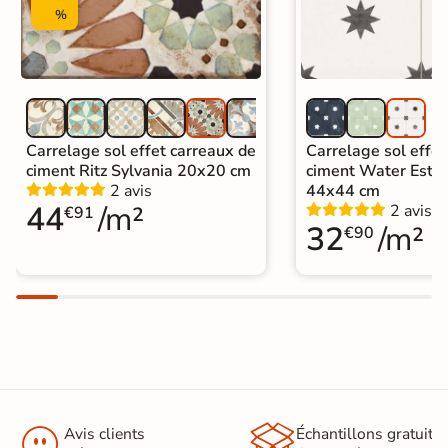
Carrelage 20x20 cm
|
%
Carrelage intérieur / extérieur
Catégories
identique
|
Carrelage sol cuisine
|
Carrelage salon moderne
|
Carrelage Chambre
|
Carrelage WC
Carrelage sol effet carreaux de
Carrelage sol effet
ciment Ritz Sylvania 20x20 cm
ciment Water Estre
2 avis
44x44 cm
44
/m²
2 avis
€91
32
/m²
€90


Avis clients
Échantillons gratuit