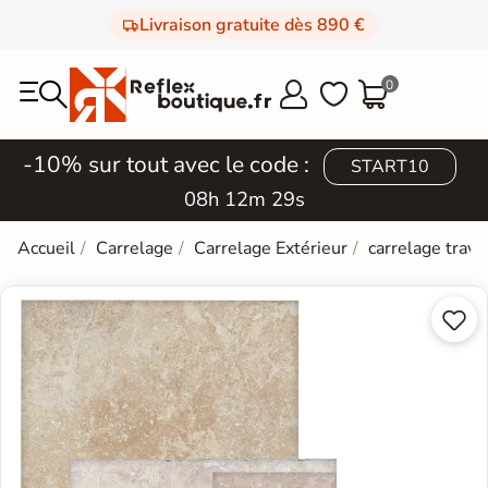
Livraison gratuite dès 890 €
0



-10% sur tout avec le code :
START10
08h 12m 28s
Accueil
Carrelage
Carrelage Extérieur
carrelage trave

