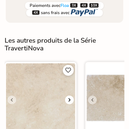



Paiements
avec
Floa


sans frais avec
Les autres produits de la Série
TravertiNova

