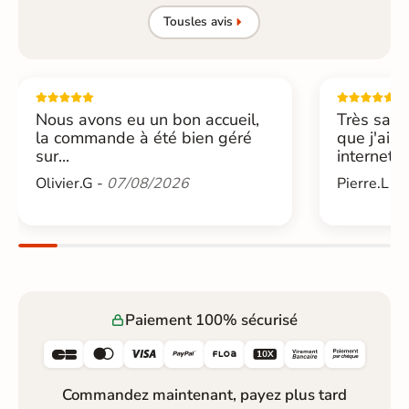
Tous
les avis
Nous avons eu un bon accueil,
Très sati
la commande à été bien géré
que j'ai 
sur...
internet....
Olivier.G -
07/08/2026
Pierre.L -
Paiement 100% sécurisé






Commandez maintenant, payez plus tard