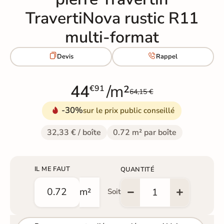
TravertiNova rustic R11
multi-format


Devis
Rappel
44
/m²
€91
64,15 €
-30%
sur le prix public conseillé
32,33 € / boîte
0.72 m² par boîte
IL ME FAUT
QUANTITÉ
m²
Soit