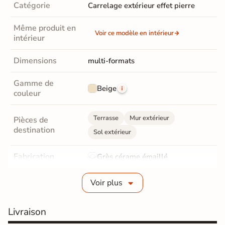
Catégorie
Carrelage extérieur effet pierre
Même produit en
Voir ce modèle en intérieur
intérieur
Dimensions
multi-formats
Gamme de
Beige
couleur
Terrasse
Mur extérieur
Pièces de
destination
Sol extérieur
Fabrication
Grès cérame émaillé
Epaisseur
9 mm
Voir plus
Coefficient
R11 - Très antidérapant
Livraison
antidérapant