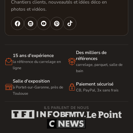
Chantiers clients, nouveautés et idées déco en
photos et vidéos.




Des milliers de
15 ans d'expérience
références


la référence du carrelage en
carrelage, parquet, salle de
ligne
bain
Salle d'exposition
Paiement sécurisé


à Portet-sur-Garonne, près de
CB, PayPal, 3x sans frais
Toulouse
ILS PARLENT DE NOUS