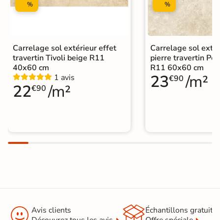
%
%
Catégories
Carrelage travertin extérieur 10mm
|
Carrelage intérieur / extérieur
identique
Carrelage sol extérieur effet
Carrelage sol extér
travertin Tivoli beige R11
pierre travertin Po
40x60 cm
R11 60x60 cm
23
/m²
1 avis
€90
22
/m²
€90


Avis clients
Échantillons gratuit
Découvrez tous les avis
Offre spéciale