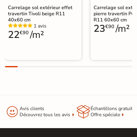
identique
Carrelage sol extérieur effet
Carrelage sol extér
|
Carrelage extérieur grand format
travertin Tivoli beige R11
pierre travertin Po
40x60 cm
R11 60x60 cm
23
/m²
1 avis
€90
22
/m²
€90


Avis clients
Échantillons gratuit
Découvrez tous les avis
Offre spéciale