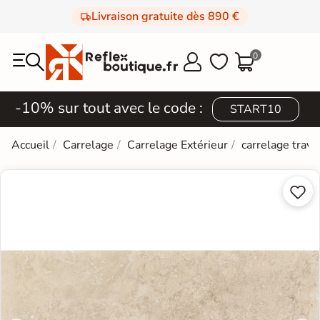
Livraison gratuite dès 890 €
0



-10% sur tout avec le code :
START10
Accueil
Carrelage
Carrelage Extérieur
carrelage trave

