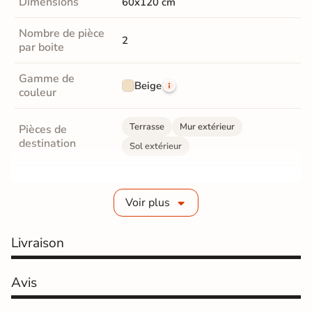
Dimensions
60x120 cm
Nombre de pièce
2
par boite
Gamme de
Beige
couleur
Terrasse
Mur extérieur
Pièces de
destination
Sol extérieur
Fabrication
Grès cérame émaillé
Voir plus
Epaisseur
9 mm
Livraison
Coefficient
R11 - Très antidérapant
antidérapant
Avis
Coefficient
antidérapant
C