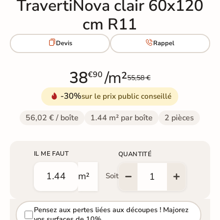
TravertiNova clair 60x120
cm R11


Devis
Rappel
38
/m²
€90
55,58 €
-30%
sur le prix public conseillé
56,02 € / boîte
1.44 m² par boîte
2 pièces
IL ME FAUT
QUANTITÉ
m²
Soit
Pensez aux pertes liées aux découpes ! Majorez
vos surfaces de 10%