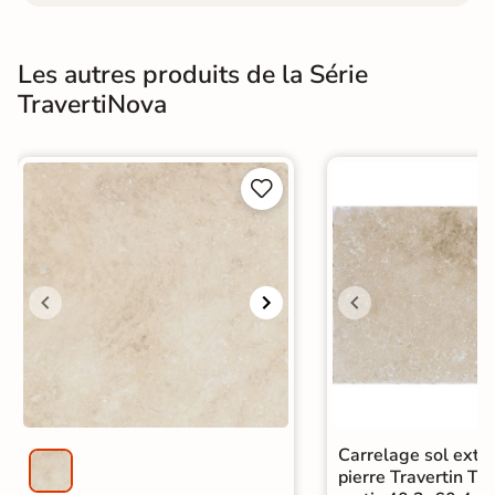
Les autres produits de la Série
TravertiNova


Carrelage sol extér
pierre Travertin Tr