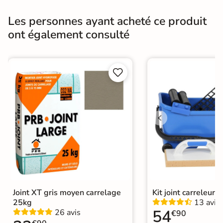
Pieds nus
Les personnes ayant acheté ce produit
Résistance à
GR5 - Ultra-résistant
ont également consulté
l'usure
Masse colorée
Non


Bords
rectifié
Finition
Mate
Surface
Antidérapante
Nombres de
30
tampons
Résistant au Gel
Oui
Joint XT gris moyen carrelage
Kit joint carreleur p
Variation de la
25kg
13 avis
V3
54
couleur
26 avis
€90