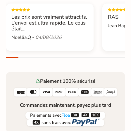
Les prix sont vraiment attractifs.
RAS
L’envoi est ultra rapide. Le colis
Jean Bapti
était...
Noellia.Q -
04/08/2026
Paiement 100% sécurisé






Commandez maintenant, payez plus tard



Paiements
avec
Floa


sans frais avec