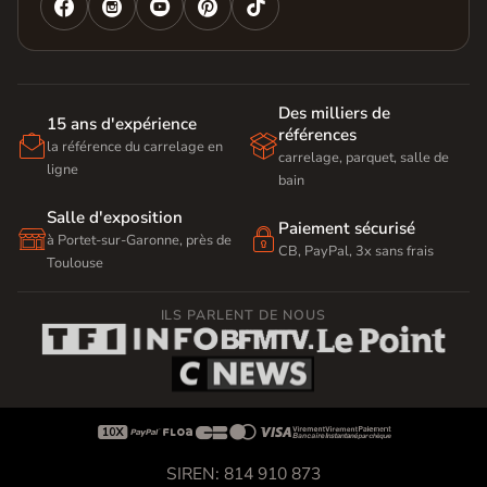




Des milliers de
15 ans d'expérience
références


la référence du carrelage en
carrelage, parquet, salle de
ligne
bain
Salle d'exposition
Paiement sécurisé


à Portet-sur-Garonne, près de
CB, PayPal, 3x sans frais
Toulouse
ILS PARLENT DE NOUS









SIREN: 814 910 873