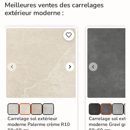
Catégories
Meilleures ventes des carrelages
Carrelage extérieur Livraison
express
extérieur moderne :
|
Carrelage extérieur grand format


Carrelage sol extérieur
Carrelage sol extér
moderne Palerme crème R10
moderne Gravi gra