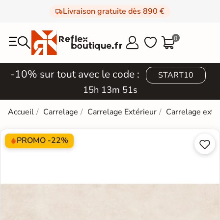
Livraison gratuite dès 890 €
0



-10% sur tout avec le code :
START10
15h 13m 51s
Accueil
Carrelage
Carrelage Extérieur
Carrelage exté
PROMO -22%

