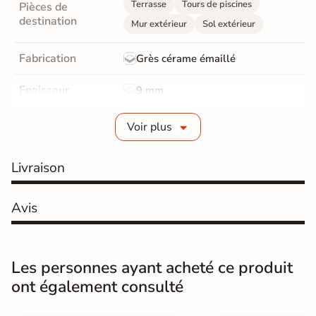
Terrasse
Tours de piscines
Pièces de
destination
Mur extérieur
Sol extérieur
Fabrication
Grès cérame émaillé
Epaisseur
9 mm
Coefficient
Voir plus
R11 - Très antidérapant
antidérapant
Livraison
Résistance à
Gr4 - Très résistant
l'usure
Avis
Masse colorée
Non
Bords
rectifié
Les personnes ayant acheté ce produit
Finition
Mate
ont également consulté
Surface
Antidérapante