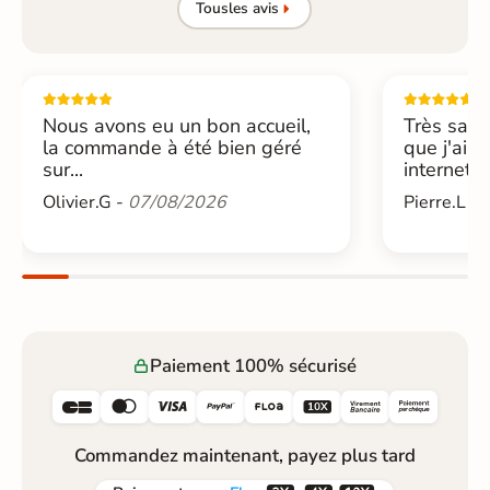
Tous
les avis
Nous avons eu un bon accueil,
Très sati
la commande à été bien géré
que j'ai 
sur...
internet....
Olivier.G -
07/08/2026
Pierre.L -
Paiement 100% sécurisé






Commandez maintenant, payez plus tard