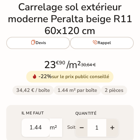
Carrelage sol extérieur
moderne Peralta beige R11
60x120 cm


Devis
Rappel
23
/m²
€90
30,64 €
-22%
sur le prix public conseillé
34,42 € / boîte
1.44 m² par boîte
2 pièces
IL ME FAUT
QUANTITÉ
m²
Soit