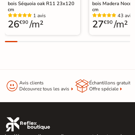
bois Séquoia oak R11 23x120
bois Madera Noce
cm
cm
1 avis
43 avis
26
/m²
27
/m²
€90
€90


Avis clients
Échantillons gratuit
Découvrez tous les avis
Offre spéciale
