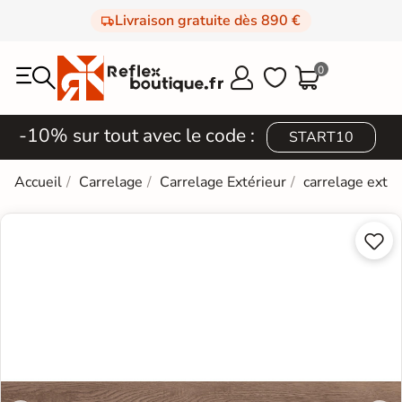
Livraison gratuite dès 890 €
0



-10% sur tout avec le code :
START10
Accueil
Carrelage
Carrelage Extérieur
carrelage extér

