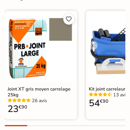
Finition
Mate


Surface
Antidérapante
Nombres de
15
tampons
Résistant au Gel
Oui
Variation de la
V2
couleur
Conditionnement
Joint XT gris moyen carrelage
Kit joint carreleur p
Boite
25kg
13 avis
54
26 avis
€90
Choix
1er Choix
23
€90
Pose
Coller
Support
Chape
Ancien carrelage