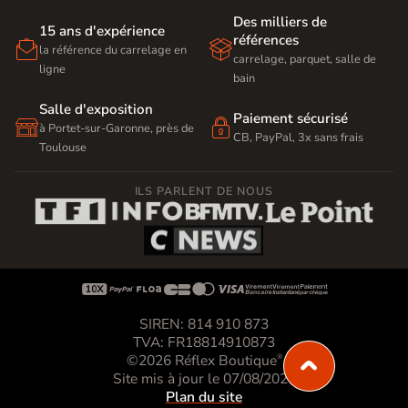
Des milliers de
15 ans d'expérience
références


la référence du carrelage en
carrelage, parquet, salle de
ligne
bain
Salle d'exposition
Paiement sécurisé


à Portet-sur-Garonne, près de
CB, PayPal, 3x sans frais
Toulouse
ILS PARLENT DE NOUS









SIREN: 814 910 873
TVA: FR18814910873
©2026 Réflex Boutique
®
Site mis à jour le 07/08/2026
Plan du site