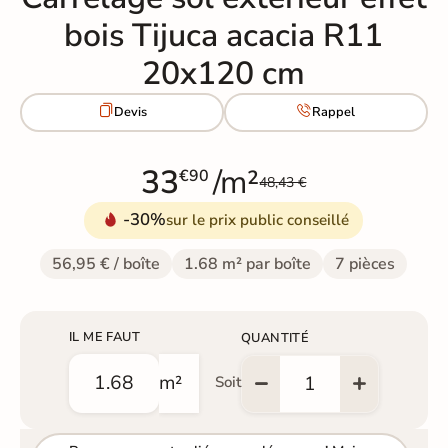
bois Tijuca acacia R11
20x120 cm


Devis
Rappel
33
/m²
€90
48,43 €
-30%
sur le prix public conseillé
56,95 € / boîte
1.68 m² par boîte
7 pièces
IL ME FAUT
QUANTITÉ
m²
Soit