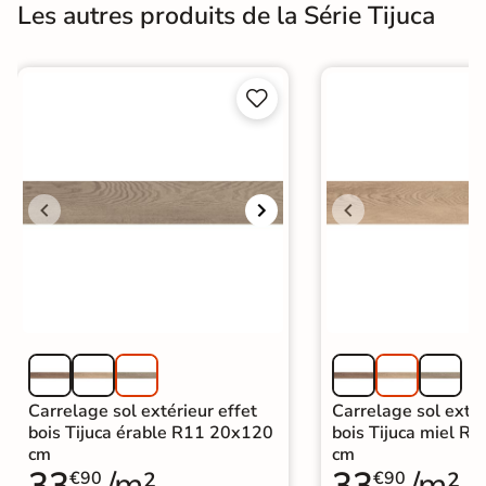
Les autres produits de la Série Tijuca


Carrelage sol extérieur effet
Carrelage sol extér
bois Tijuca érable R11 20x120
bois Tijuca miel R
cm
cm
33
/m²
33
/m²
€90
€90