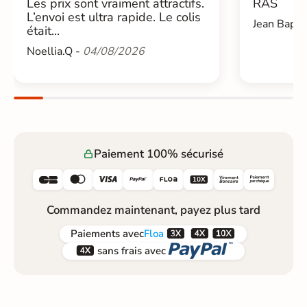
Les prix sont vraiment attractifs.
RAS
L’envoi est ultra rapide. Le colis
Jean Bapti
était...
Noellia.Q -
04/08/2026
Paiement 100% sécurisé






Commandez maintenant, payez plus tard



Paiements
avec
Floa


sans frais avec