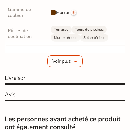
Gamme de
Marron
couleur
Terrasse
Tours de piscines
Pièces de
destination
Mur extérieur
Sol extérieur
Fabrication
Grès cérame émaillé
Voir plus
Epaisseur
10 mm
Livraison
Coefficient
R11 - Très antidérapant
antidérapant
Avis
Résistance à
GR5 - Ultra-résistant
l'usure
Masse colorée
Non
Les personnes ayant acheté ce produit
ont également consulté
Bords
rectifié