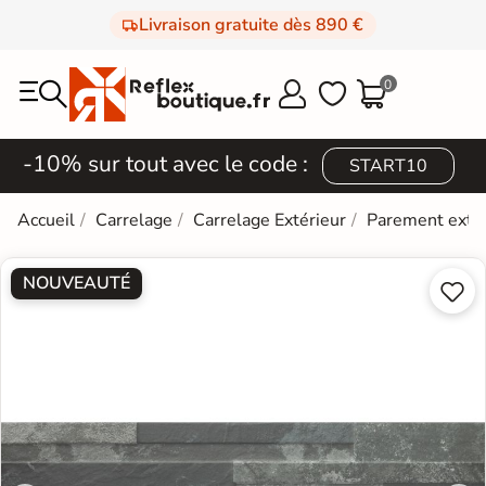
Livraison gratuite dès 890 €
0



-10% sur tout avec le code :
START10
Accueil
Carrelage
Carrelage Extérieur
Parement extér
NOUVEAUTÉ

