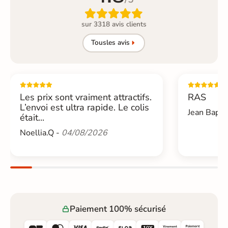

sur 3318 avis clients
Tous
les avis
Les prix sont vraiment attractifs.
RAS
L’envoi est ultra rapide. Le colis
Jean Bapti
était...
Noellia.Q -
04/08/2026
Paiement 100% sécurisé





