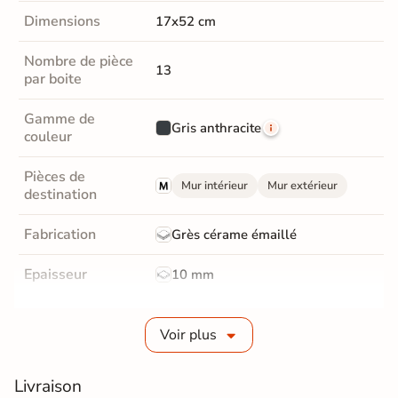
Dimensions
17x52 cm
Nombre de pièce
13
par boite
Gamme de
Gris anthracite
couleur
Pièces de
Mur intérieur
Mur extérieur
destination
Fabrication
Grès cérame émaillé
Epaisseur
10 mm
Masse colorée
Non
Voir plus
Bords
Non-rectifié
Livraison
Finition
Mate