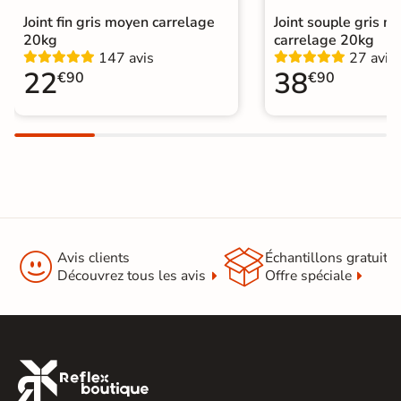
Support
Joint fin gris moyen carrelage
Joint souple gris m
Placo, tout type de support mural
20kg
carrelage 20kg
147 avis
27 avis
Normes
Certification CE
22
38
€90
€90
Origine
Espagne
Type de pose
Pose collée
Pierre de parement extérieur
|
Catégories
Pierre de parement intérieur


Avis clients
Échantillons gratuit
Découvrez tous les avis
Offre spéciale
