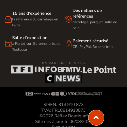
Des milliers de
15 ans d'expérience
références


la référence du carrelage en
carrelage, parquet, salle de
ligne
bain
Salle d'exposition
Paiement sécurisé


à Portet-sur-Garonne, près de
CB, PayPal, 3x sans frais
Toulouse
ILS PARLENT DE NOUS









SIREN: 814 910 873
TVA: FR18814910873
©2026 Réflex Boutique
®
Site mis à jour le 06/08/2026