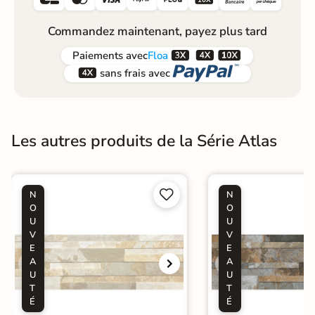
Commandez maintenant, payez plus tard



Paiements
avec
Floa


sans frais avec
Les autres produits de la Série Atlas


N
N
O
O
U
U
V
V
E
E
A
A
U
U
T
T
É
É