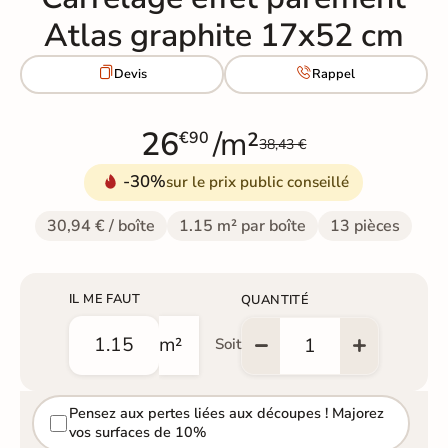
Atlas graphite 17x52 cm


Devis
Rappel
26
/m²
€90
38,43 €
-30%
sur le prix public conseillé
30,94 € / boîte
1.15 m² par boîte
13 pièces
IL ME FAUT
QUANTITÉ
m²
Soit
Pensez aux pertes liées aux découpes ! Majorez
vos surfaces de 10%