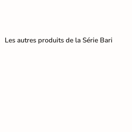
Terre
cuite &
tomette
Les autres produits de la Série Bari
Parement
mural
intérieur
PAR FORME &
DIMENSION
Carrelage
hexagonal
Carrelage très
grand format