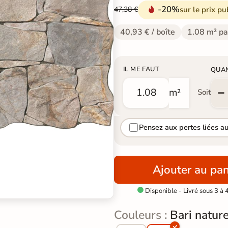
-20%
sur le prix pu
47,38 €
40,93 € / boîte
1.08 m² pa
IL ME FAUT
QUA
m²
Soit
Pensez aux pertes liées a
Ajouter au pan
Disponible - Livré sous 3 à 

Couleurs :
Bari natur