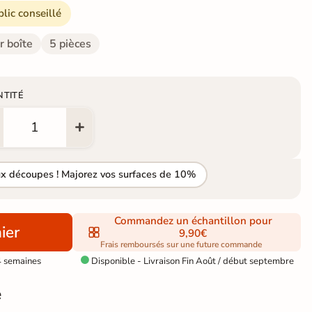
blic conseillé
r boîte
5 pièces
NTITÉ
ux découpes ! Majorez vos surfaces de 10%
Commandez un échantillon pour
ier
9,90€
Frais remboursés sur une future commande
4 semaines
Disponible - Livraison Fin Août / début septembre

e