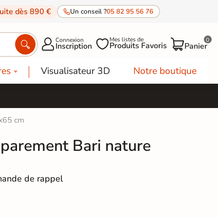
tuite dès 890 €
Un conseil ?
05 82 95 56 76
Mes listes de
Connexion
0




Produits Favoris
Inscription
Panier
res
Visualisateur 3D
Notre boutique
3x65 cm
 parement Bari nature
ande de rappel