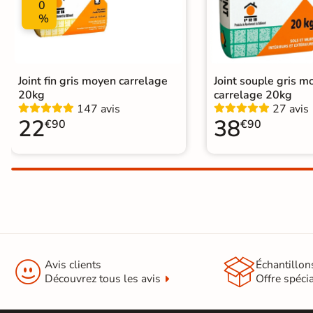
0
%
Joint fin gris moyen carrelage
Joint souple gris m
20kg
carrelage 20kg
147 avis
27 avis
22
38
€90
€90


Avis clients
Échantillon
Découvrez tous les avis
Offre spéci