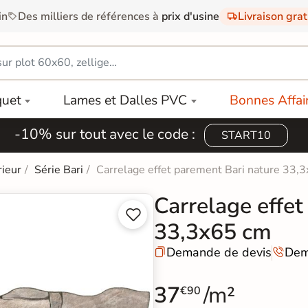
in
Des milliers de références à
prix d'usine
Livraison gra
quet
Lames et Dalles PVC
Bonnes Affai
-10% sur tout avec le code :
START10
ieur
Série Bari
Carrelage effet parement Bari nature 33,
Carrelage effet


33,3x65 cm
Demande de devis
Dem


37
/m²
€90