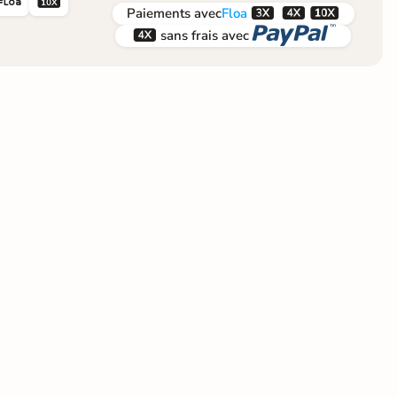





Paiements
avec
Floa


sans frais avec