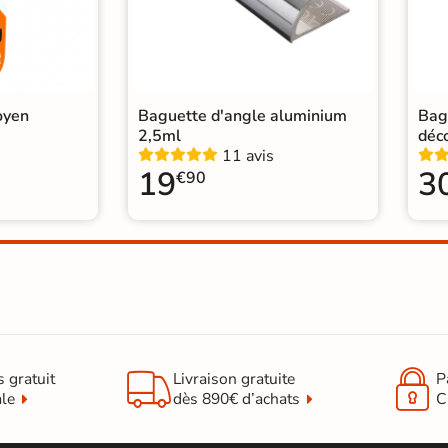
oyen
Baguette d'angle aluminium
Bag
2,5ml
déc
11 avis
19
3
€90


s gratuit
Livraison gratuite
P
ale
dès 890€ d’achats
C