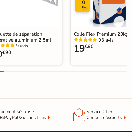
0
%
uette de séparation
Colle Flex Premium 20kg
orative aluminium 2,5ml
93 avis
19
9 avis
€90
0
€90

aiement sécurisé
Service Client
B/PayPal/3x sans frais
Conseil d'experts