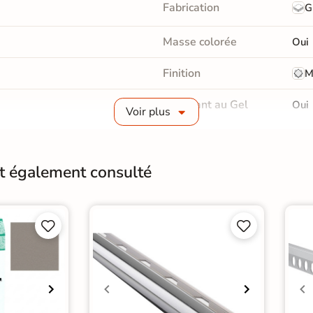
Fabrication
G
Masse colorée
Oui
Finition
M
Résistant au Gel
Oui
Voir plus
Conditionnement
Boit
Pose
Coll
nt également consulté
Normes
Cert
de support mural




Type de pose
Pose
relage Gris
|
nt intérieur