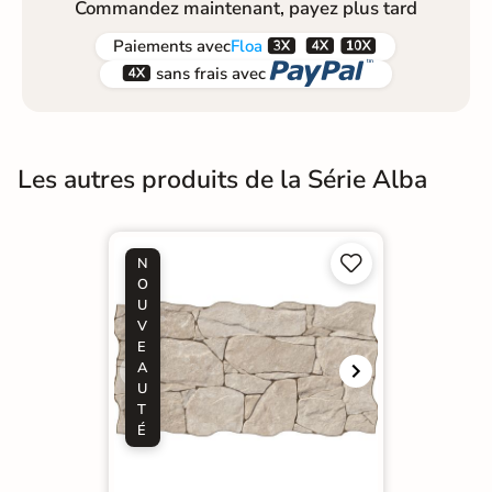
Commandez maintenant, payez plus tard



Paiements
avec
Floa


sans frais avec
Les autres produits de la Série Alba


N
O
U
V
E
A
U
T
É