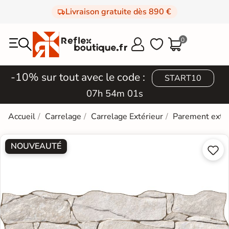
Livraison gratuite dès 890 €
0



-10% sur tout avec le code :
START10
07h 54m 01s
Accueil
Carrelage
Carrelage Extérieur
Parement extér
NOUVEAUTÉ

