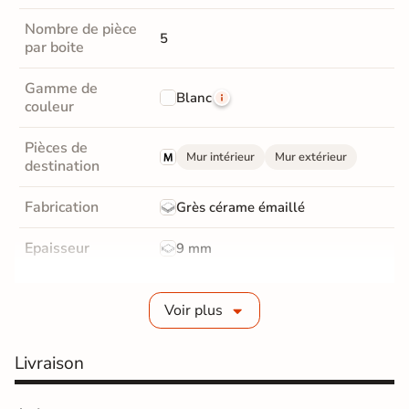
Nombre de pièce
5
par boite
Gamme de
Blanc
couleur
Pièces de
Mur intérieur
Mur extérieur
destination
Fabrication
Grès cérame émaillé
Epaisseur
9 mm
Masse colorée
Oui
Voir plus
Bords
Non-rectifié
Livraison
Finition
Mate