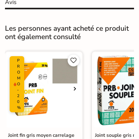
Surface
Avis
Structurée
Résistant au Gel
Oui
Les personnes ayant acheté ce produit
Variation de la
V3
ont également consulté
couleur
Conditionnement
Boite


P
Choix
1er Choix
R
O
Pose
Coller
M
O
-
Ancien carrelage
2
Support
Placo, tout type de support mural
0
%
Normes
Certification CE
Origine
Espagne
Joint fin gris moyen carrelage
Joint souple gris m