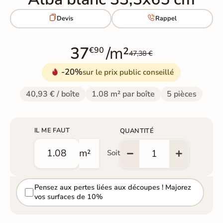


Devis
Rappel
37
/m²
€90
47,38 €
-20%
sur le prix public conseillé
40,93 € / boîte
1.08 m² par boîte
5 pièces
IL ME FAUT
QUANTITÉ
m²
Soit
Pensez aux pertes liées aux découpes ! Majorez
vos surfaces de 10%