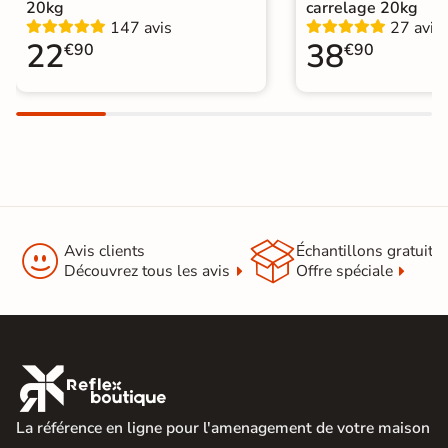
20kg
carrelage 20kg
Type de pose
Pose collée
147 avis
27 avis
22
38
€90
€90
Pierre de parement extérieur
|
Catégories
Carrelage Blanc
|
Pierre de parement intérieur


Avis clients
Échantillons gratuit
Découvrez tous les avis
Offre spéciale

La référence en ligne pour l'amenagement de votre maison