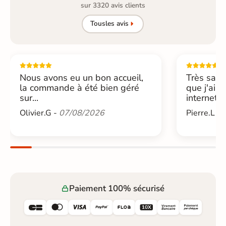
sur 3320 avis clients
Tous
les avis
Nous avons eu un bon accueil,
Très sati
la commande à été bien géré
que j'ai 
sur...
internet....
Olivier.G -
07/08/2026
Pierre.L -
Paiement 100% sécurisé





