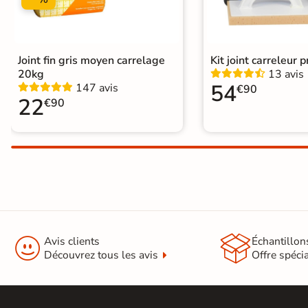
Normes
Certification CE
Joint fin gris moyen carrelage
Kit joint carreleur p
20kg
13 avis
Type de pose
Pose collée
54
147 avis
€90
22
€90


Avis clients
Échantillon
Découvrez tous les avis
Offre spéci