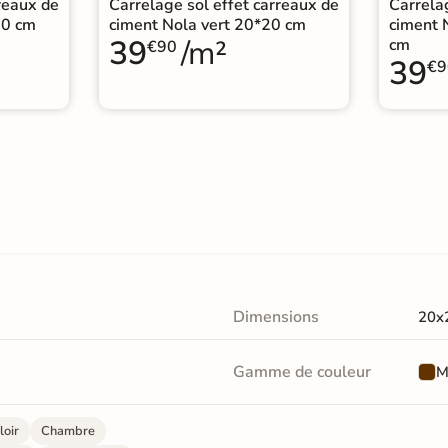
reaux de
Carrelage sol effet carreaux de
Carrela
20 cm
ciment Nola vert 20*20 cm
ciment 
39
/m²
cm
€90
39
€9
Dimensions
20x
Gamme de couleur
M
loir
Chambre