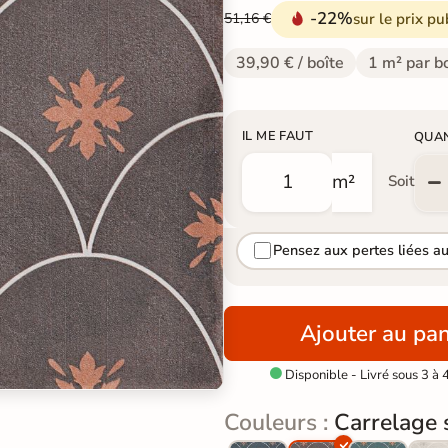
-22%
sur le prix pu
51,16 €
39,90 € / boîte
1 m² par b
IL ME FAUT
QUA
m²
Soit
Pensez aux pertes liées a
Ajouter au pan
Disponible - Livré sous 3 à 

Couleurs :
Carrelage 