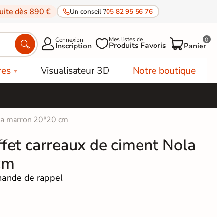
tuite dès 890 €
Un conseil ?
05 82 95 56 76
Mes listes de
Connexion
0




Produits Favoris
Inscription
Panier
res
Visualisateur 3D
Notre boutique
ola marron 20*20 cm
ffet carreaux de ciment Nola
cm
ande de rappel