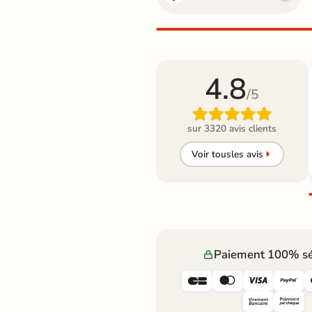
4.8
/5

sur 3320 avis clients
Voir tous
les avis
Paiement 100% sé



