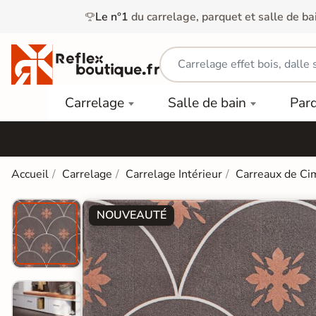
Le n°1
du carrelage, parquet et salle de ba
Carrelage
Mobilier
Parquet
Carrelage
Salle de bain
Par
Intérieur
et
Stratifié
squ'à
50%
Vasque
Carrelage
Parquet
PAR
Extérieur
Contrecollé
TYPE
Douche
relages
Accueil
Carrelage
Carrelage Intérieur
Carreaux de Ci
Dalle
Lames
aïences
Terrasse
Baignoires
PAR
PVC
Sur Plot
et Balnéos
NOUVEAUTÉ
squ'à
COULEUR
40%
Carrelage
Dalles
WC
Salle de
Stratifié
PVC
Bain
Bois
Carrelage
quets
Lames
Colle &
Salle de
ols
clair
Finition
Bain
tifiés