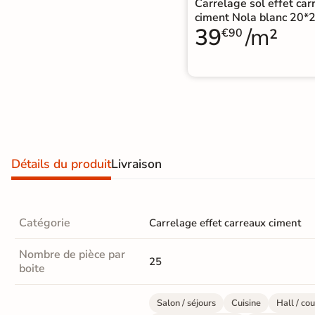
Carrelage sol effet car
Carrelage extra fin
ciment Nola blanc 20*
39
/m²
€90
Voir tous les
formats
PAR FINITION
Carrelage poli /
semi-poli
Détails du produit
Livraison
Carrelage brillant
Échantillons gratuits
Catégorie
Carrelage effet carreaux ciment
PAIEMENT SÉCURISÉ
Nombre de pièce par
25
Payez comme
boite
il vous plaira
Salon / séjours
Cuisine
Hall / cou