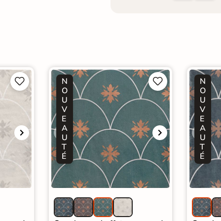
N
N




O
O
U
U
V
V
E
E
A
A
U
U
T
T
É
É