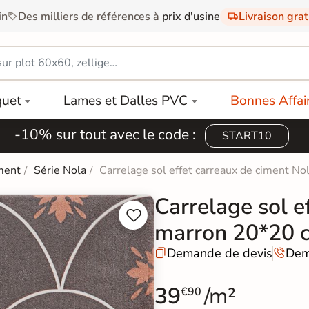
in
Des milliers de références à
prix d'usine
Livraison gra
quet
Lames et Dalles PVC
Bonnes Affai
-10% sur tout avec le code :
START10
ment
Série Nola
Carrelage sol effet carreaux de ciment N
Carrelage sol e


marron 20*20 
Demande de devis
Dem


39
/m²
€90