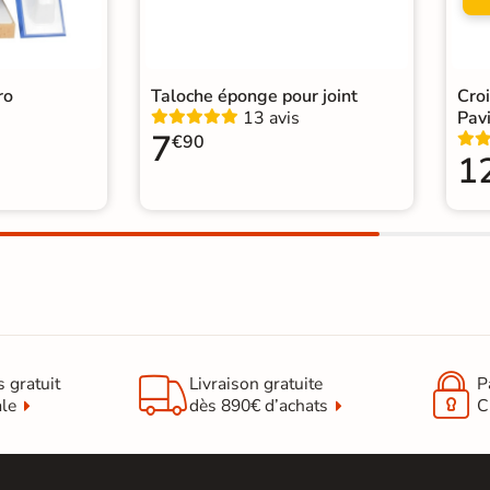
Origine
Esp
Carr
ro
Taloche éponge pour joint
Cro
Car
13 avis
Pavi
Catégories
Carr
7
€90
Carr
1
Car


s gratuit
Livraison gratuite
P
ale
dès 890€ d’achats
C