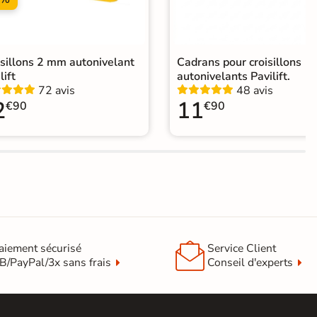
agne
elage carreaux de ciment
|
Carrelage marron
|
isillons 2 mm autonivelant
Cadrans pour croisillons
relage 20x20 cm
|
lift
autonivelants Pavilift.
elage intérieur / extérieur identique
|
72 avis
48 avis
elage sol cuisine
|
Carrelage salon moderne
|
2
11
€90
€90
relage Chambre
|
Carrelage WC

aiement sécurisé
Service Client
B/PayPal/3x sans frais
Conseil d'experts