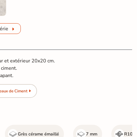
érie
ur et extérieur 20x20 cm.
 ciment.
apant.
eaux de Ciment
Grès cérame émaillé
7 mm
R10 -