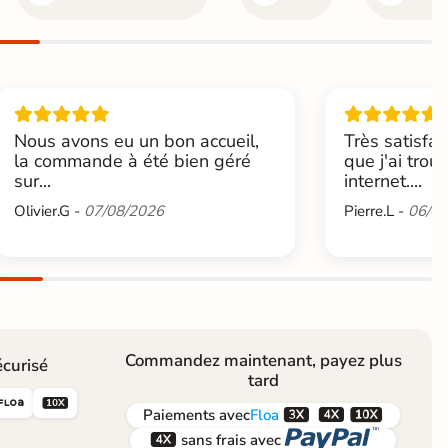
Nous avons eu un bon accueil,
Très satisfai
la commande à été bien géré
que j'ai trou
sur...
internet....
Olivier.G -
07/08/2026
Pierre.L -
06/08
Commandez maintenant, payez plus
curisé
tard





Paiements
avec
Floa


sans frais avec