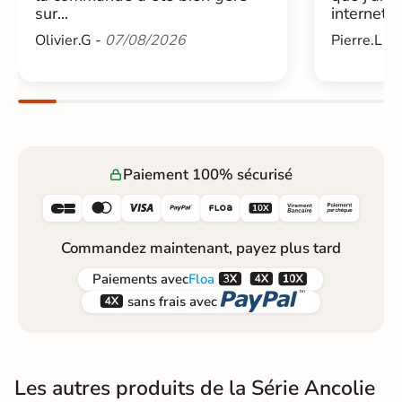
sur...
internet....
Olivier.G -
07/08/2026
Pierre.L -
Paiement 100% sécurisé






Commandez maintenant, payez plus tard



Paiements
avec
Floa


sans frais avec
Les autres produits de la Série Ancolie