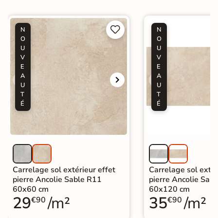


N
N
O
O
U
U
V
V
E
E
A
A
U
U
T
T
É
É
Carrelage sol extérieur effet
Carrelage sol extér
pierre Ancolie Sable R11
pierre Ancolie Sab
60x60 cm
60x120 cm
29
/m²
35
/m²
€90
€90