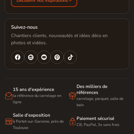
Découvrir nos inspirations
Suivez-nous
Chantiers clients, nouveautés et idées déco en
photos et vidéos.




Des milliers de
15 ans d'expérience
références


la référence du carrelage en
carrelage, parquet, salle de
ligne
bain
Salle d'exposition
Paiement sécurisé


à Portet-sur-Garonne, près de
CB, PayPal, 3x sans frais
Toulouse