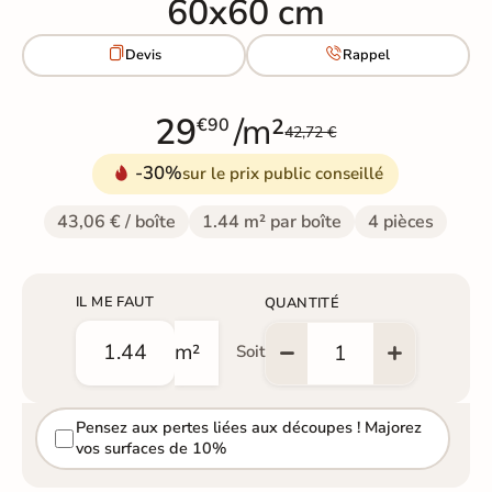
60x60 cm


Devis
Rappel
29
/m²
€90
42,72 €
-30%
sur le prix public conseillé
43,06 € / boîte
1.44 m² par boîte
4 pièces
IL ME FAUT
QUANTITÉ
m²
Soit
Pensez aux pertes liées aux découpes ! Majorez
vos surfaces de 10%