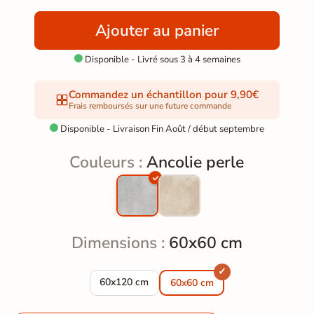
Ajouter au panier
Disponible - Livré sous 3 à 4 semaines

Commandez un échantillon pour 9,90€
Frais remboursés sur une future commande
Disponible - Livraison Fin Août / début septembre

Couleurs :
Ancolie perle
Dimensions :
60x60 cm
Carrelage sol extérieur effet pierre Ancolie pe
60x120 cm
60x60 cm