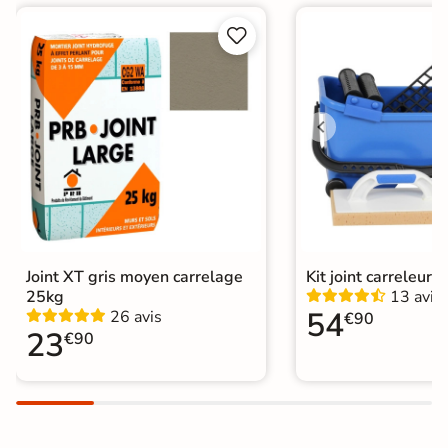
Masse colorée
Non


Bords
rectifié
Finition
Mate
Surface
Antidérapante
Nombres de
20
tampons
Résistant au Gel
Oui
Joint XT gris moyen carrelage
Kit joint carreleur p
Variation de la
25kg
13 avis
V3
54
couleur
26 avis
€90
23
€90
Conditionnement
Boite
Choix
1er Choix