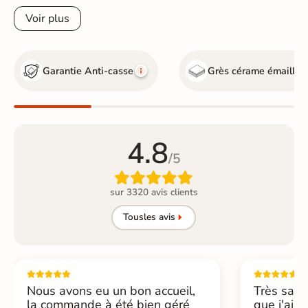
Voir plus
Garantie Anti-casse
Grès cérame émaillé
4.8
/5

sur 3320 avis clients
Tous
les avis
Nous avons eu un bon accueil,
Très sati
la commande à été bien géré
que j'ai 