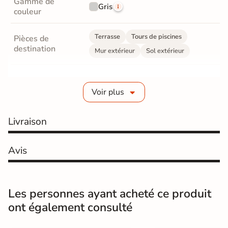
Gamme de
Gris
couleur
Terrasse
Tours de piscines
Pièces de
destination
Mur extérieur
Sol extérieur
Fabrication
Grès cérame émaillé
Voir plus
Epaisseur
10 mm
Livraison
Coefficient
R11 - Très antidérapant
antidérapant
Avis
Coefficient
antidérapant
C
Pieds nus
Les personnes ayant acheté ce produit
Résistance à
Gr4 - Très résistant
ont également consulté
l'usure