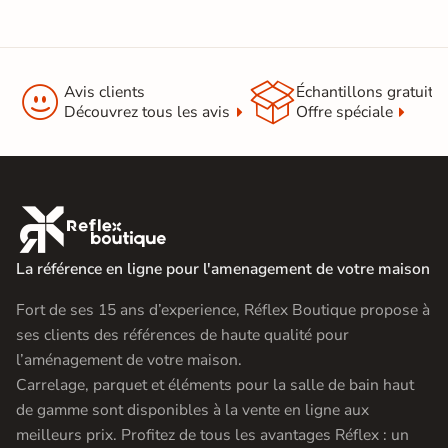
Pose
Coller
Support
Chape
Ancien carrelage


Avis clients
Échantillons gratuit
Normes
Certification CE
Découvrez tous les avis
Offre spéciale
Origine
Espagne
Type de pose
Pose collée

Carrelage terrasse effet pierre
naturelle
La référence en ligne pour l'amenagement de votre maison
|
Carrelage 60x60
|
Carrelage Gris
Catégories
|
Fort de ses 15 ans d’experience, Réflex Boutique propose à
Carrelage intérieur / extérieur
ses clients des références de haute qualité pour
identique
l’aménagement de votre maison.
Carrelage, parquet et éléments pour la salle de bain haut
de gamme sont disponibles à la vente en ligne aux
meilleurs prix. Profitez de tous les avantages Réflex : un