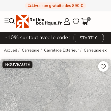
Livraison gratuite dès 890 €
0



-10% sur tout avec le code :
START10
Accueil
Carrelage
Carrelage Extérieur
Carrelage extér
NOUVEAUTÉ

