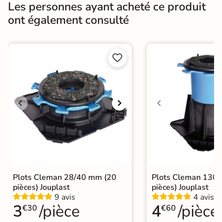
Les personnes ayant acheté ce produit
ont également consulté
Bords
rectifié
Finition
Mate


Surface
Antidérapante
Nombres de
36
tampons
Résistant au Gel
Oui
Variation de la
V3
couleur
Conditionnement
Boite
Plots Cleman 28/40 mm (20
Plots Cleman 130
pièces) Jouplast
pièces) Jouplast
Choix
1er Choix
9 avis
4 avis
3
/pièce
4
/pièce
€30
€60
A coller sur chape
A poser sur plot