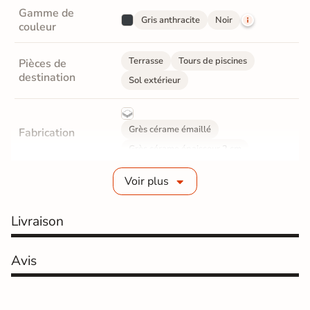
Gamme de
Gris anthracite
Noir
couleur
Terrasse
Tours de piscines
Pièces de
destination
Sol extérieur
Grès cérame émaillé
Fabrication
Grès cérame épaisseur 2 cm
Voir plus
Epaisseur
20 mm
Coefficient
Livraison
R11 - Très antidérapant
antidérapant
Résistance à
Avis
GR5 - Ultra-résistant
l'usure
Masse colorée
Non