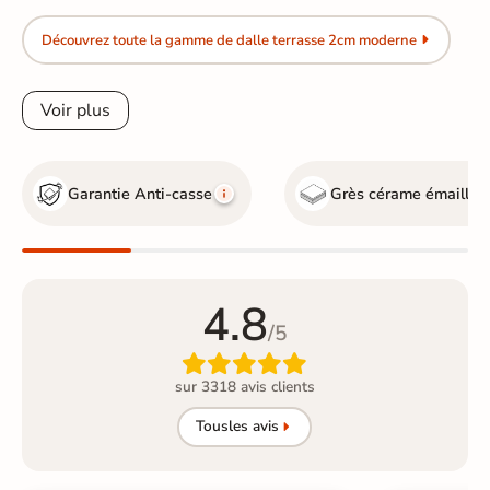
Découvrez toute la gamme de dalle terrasse 2cm moderne
Voir plus
Garantie Anti-casse
Grès cérame émaillé
G
4.8
/5

sur 3318 avis clients
Tous
les avis