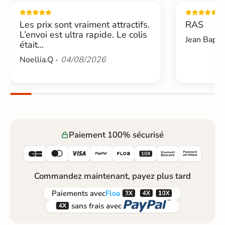
Les prix sont vraiment attractifs.
RAS
L’envoi est ultra rapide. Le colis
Jean Bapti
était...
Noellia.Q -
04/08/2026
Paiement 100% sécurisé






Commandez maintenant, payez plus tard



Paiements
avec
Floa


sans frais avec