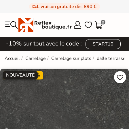
Livraison gratuite dès 890 €
0



-10% sur tout avec le code :
START10
Accueil
Carrelage
Carrelage sur plots
dalle terrasse
NOUVEAUTÉ
PROMO -30%

