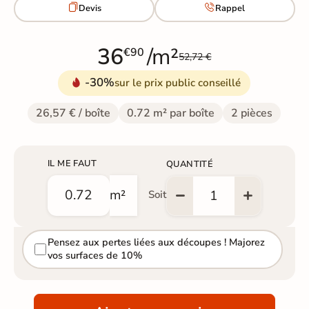


Devis
Rappel
36
/m²
€90
52,72 €
-30%
sur le prix public conseillé
26,57 € / boîte
0.72 m² par boîte
2 pièces
IL ME FAUT
QUANTITÉ
m²
Soit
Pensez aux pertes liées aux découpes ! Majorez
vos surfaces de 10%